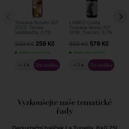
Toscana Rosato IGT
LUMEO Costa
Ch
2023, Tenuta
Toscana Rosso IGT
"B
Valdipiatta, 0,75l
2018, Toscani, 0,75l
20
320 Kč
259 Kč
890 Kč
579 Kč
3
Skladem více než 10 ks
Skladem více než 10 ks
−
+
−
+
Vyzkoušejte naše tematické
řady
Degustační balíček La Tunella, 6x0,75l