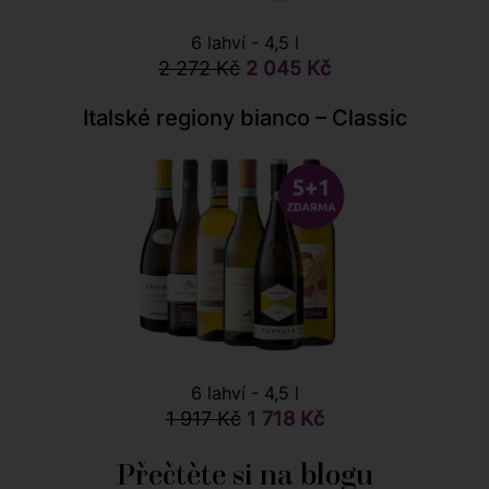
6 lahví - 4,5 l
2 272 Kč
2 045 Kč
Italské regiony bianco – Classic
6 lahví - 4,5 l
1 917 Kč
1 718 Kč
Přečtěte si na blogu