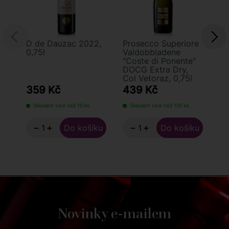
D de Dauzac 2022,
Prosecco Superiore
Bi
0,75l
Valdobbiadene
Cr
"Coste di Ponente"
Lu
DOCG Extra Dry,
Col Vetoraz, 0,75l
359 Kč
439 Kč
3
Skladem více než 10 ks
Skladem více než 100 ks
S
−
+
−
+
Novinky e-mailem