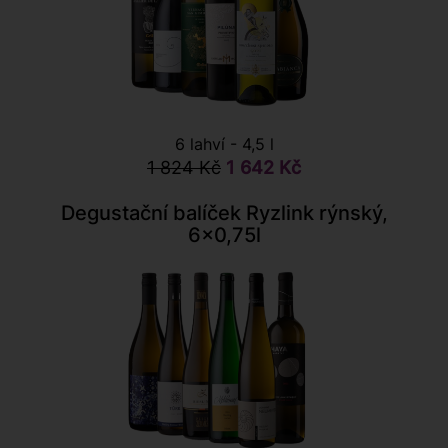
6 lahví - 4,5 l
1 824 Kč
1 642 Kč
Degustační balíček Ryzlink rýnský,
6×0,75l