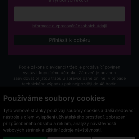
Informace o zpracování osobních údajů
Podle zákona o evidenci tržeb je prodávající povinen
vystavit kupujícímu účtenku. Zároveň je povinen
zaevidovat přijatou tržbu u správce daně online, v případě
technického výpadku pak nejpozději do 48 hodin.
V e-shopu eVíno.cz platí zákaz prodeje alkoholických
Používáme soubory cookies
nápojů osobám mladším 18 let.
Tyto webové stránky používají soubory cookies a další sledovací
nástroje s cílem vylepšení uživatelského prostředí, zobrazení
přizpůsobeného obsahu a reklam, analýzy návštěvnosti
webových stránek a zjištění zdroje návštěvnosti.
Copyright © 2026 VinoDoc s.r.o. Všechna práva vyhrazena.