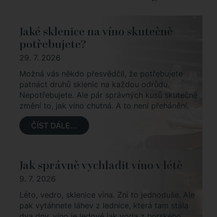
Jaké sklenice na víno skutečně
potřebujete?
29. 7. 2026
Možná vás někdo přesvědčil, že potřebujete
patnáct druhů sklenic na každou odrůdu.
Nepotřebujete. Ale pár správných kusů skutečně
změní to, jak víno chutná. A to není přehánění.
ČÍST DÁLE...
Jak správně vychladit víno v létě
9. 7. 2026
Léto, vedro, sklenice vína. Zní to jednoduše. Ale
pak vytáhnete láhev z lednice, která tam stála
dva dny, víno je ledové jak voda z horského