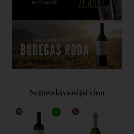
Nejprodávanější vína
87
/ 100
WINE ENTHUSIAST
92
/ 100
FALSTAFF