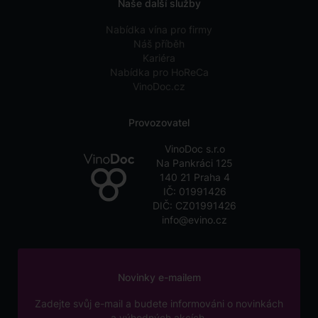
Naše další služby
Nabídka vína pro firmy
Náš příběh
Kariéra
Nabídka pro HoReCa
VinoDoc.cz
Provozovatel
VinoDoc s.r.o
Na Pankráci 125
140 21 Praha 4
IČ: 01991426
DIČ: CZ01991426
info@evino.cz
Novinky e-mailem
Zadejte svůj e-mail a budete informováni o novinkách
a výhodných akcích.