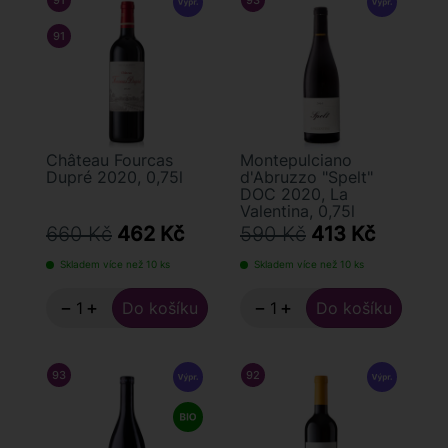
91
/ 100
JAMES SUCKLING
93
/ 100
FALSTAFF
91
/ 100
WINE ENTHUSIAST
Château Fourcas
Montepulciano
Dupré 2020, 0,75l
d'Abruzzo "Spelt"
DOC 2020, La
Valentina, 0,75l
660 Kč
462 Kč
590 Kč
413 Kč
Skladem více než 10 ks
Skladem více než 10 ks
−
+
−
+
93
/ 100
FALSTAFF
92
/ 100
JAMES SUCKLING