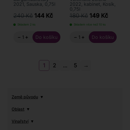
2021, Sauska, 0,75l
2022, kabinet, Kosík,
0,75l
240 Kč
144 Kč
180 Kč
149 Kč
Skladem 2 ks
Skladem více než 10 ks
−
+
−
+
1
2
...
5
→
Země původu
Oblast
Vinařství