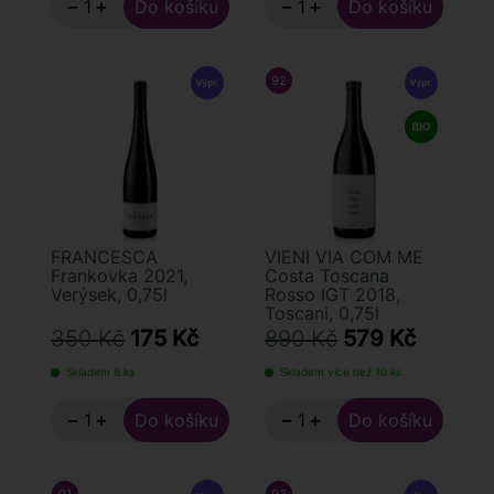
−
+
−
+
92
/ 100
FALSTAFF
FRANCESCA
VIENI VIA COM ME
Frankovka 2021,
Costa Toscana
Verýsek, 0,75l
Rosso IGT 2018,
Toscani, 0,75l
350 Kč
175 Kč
890 Kč
579 Kč
Skladem 8 ks
Skladem více než 10 ks
−
+
−
+