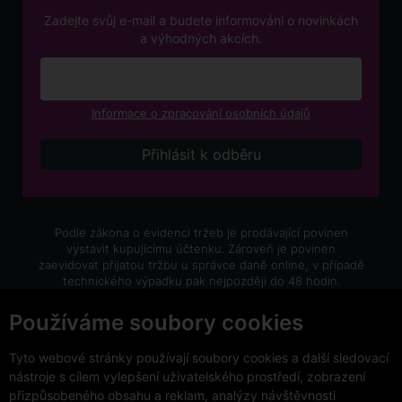
Zadejte svůj e-mail a budete informováni o novinkách
a výhodných akcích.
Informace o zpracování osobních údajů
Podle zákona o evidenci tržeb je prodávající povinen
vystavit kupujícímu účtenku. Zároveň je povinen
zaevidovat přijatou tržbu u správce daně online, v případě
technického výpadku pak nejpozději do 48 hodin.
V e-shopu eVíno.cz platí zákaz prodeje alkoholických
Používáme soubory cookies
nápojů osobám mladším 18 let.
Tyto webové stránky používají soubory cookies a další sledovací
nástroje s cílem vylepšení uživatelského prostředí, zobrazení
přizpůsobeného obsahu a reklam, analýzy návštěvnosti