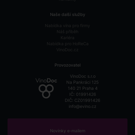
Naše další služby
Nabídka vína pro firmy
Náš příběh
Kariéra
Nabídka pro HoReCa
VinoDoc.cz
Provozovatel
VinoDoc s.r.o
Na Pankráci 125
140 21 Praha 4
IČ: 01991426
DIČ: CZ01991426
info@evino.cz
Novinky e-mailem