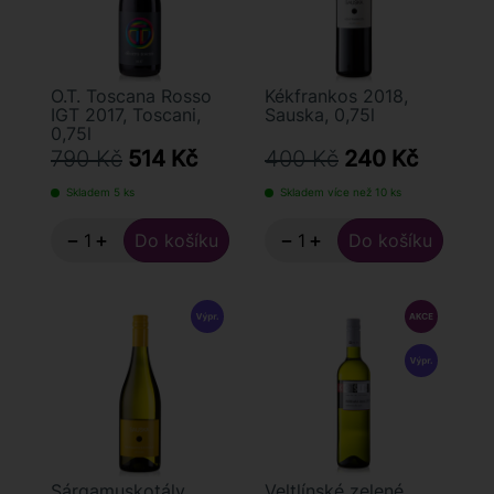
O.T. Toscana Rosso
Kékfrankos 2018,
IGT 2017, Toscani,
Sauska, 0,75l
0,75l
790 Kč
514 Kč
400 Kč
240 Kč
Skladem 5 ks
Skladem více než 10 ks
−
+
−
+
Sárgamuskotály
Veltlínské zelené