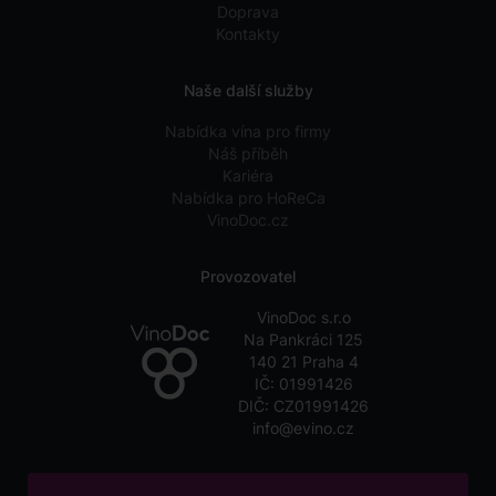
Doprava
Kontakty
Naše další služby
Nabídka vína pro firmy
Náš příběh
Kariéra
Nabídka pro HoReCa
VinoDoc.cz
Provozovatel
VinoDoc s.r.o
Na Pankráci 125
140 21 Praha 4
IČ: 01991426
DIČ: CZ01991426
info@evino.cz