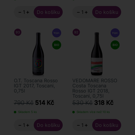
−
+
−
+
93
/ 100
FALSTAFF
92
/ 100
FALSTAFF
O.T. Toscana Rosso
VEDOMARE ROSSO
IGT 2017, Toscani,
Costa Toscana
0,75l
Rosso IGT 2018,
Toscani, 0,75l
790 Kč
514 Kč
530 Kč
318 Kč
Skladem 5 ks
Skladem více než 10 ks
−
+
−
+