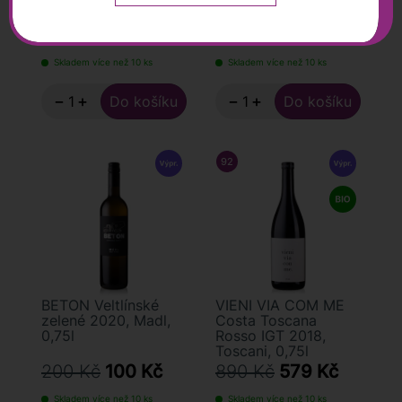
0,75l
220 Kč
110 Kč
180 Kč
149 Kč
Skladem více než 10 ks
Skladem více než 10 ks
−
+
−
+
92
/ 100
FALSTAFF
BETON Veltlínské
VIENI VIA COM ME
zelené 2020, Madl,
Costa Toscana
0,75l
Rosso IGT 2018,
Toscani, 0,75l
200 Kč
100 Kč
890 Kč
579 Kč
Skladem více než 10 ks
Skladem více než 10 ks