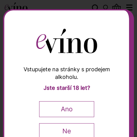
Víno
Akční nabídky
Řadit podle:
Nejprodávanějších
Od nejlevnějšího
Od nejdražšího
Názvu A-Z
Názvu Z-A
Vstupujete na stránky s prodejem
alkoholu.
Jste starší 18 let?
Ano
Ne
Neuburské 2017,
Ryzlink vlašský
Madl, 0,75l
2023, kabinet, Kosík,