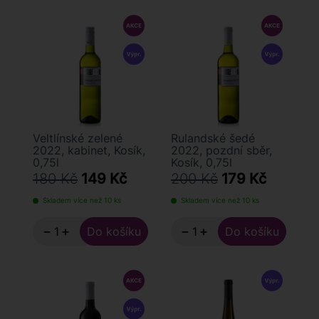
Veltlínské zelené
Rulandské šedé
2022, kabinet, Kosík,
2022, pozdní sběr,
0,75l
Kosík, 0,75l
180 Kč
149 Kč
200 Kč
179 Kč
Skladem více než 10 ks
Skladem více než 10 ks
−
+
−
+