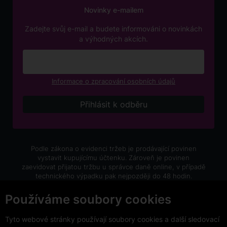
Novinky e-mailem
Zadejte svůj e-mail a budete informováni o novinkách
a výhodných akcích.
Informace o zpracování osobních údajů
Podle zákona o evidenci tržeb je prodávající povinen
vystavit kupujícímu účtenku. Zároveň je povinen
zaevidovat přijatou tržbu u správce daně online, v případě
technického výpadku pak nejpozději do 48 hodin.
V e-shopu eVíno.cz platí zákaz prodeje alkoholických
Používáme soubory cookies
nápojů osobám mladším 18 let.
Tyto webové stránky používají soubory cookies a další sledovací