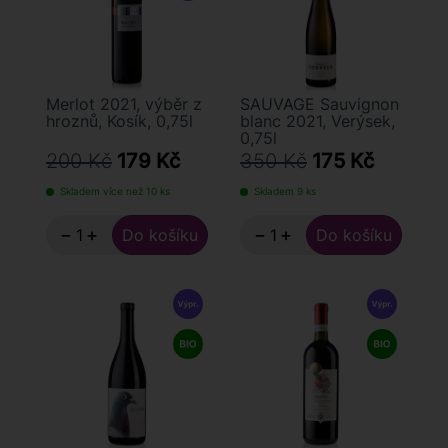
Merlot 2021, výběr z
SAUVAGE Sauvignon
hroznů, Kosík, 0,75l
blanc 2021, Verýsek,
0,75l
200 Kč
179 Kč
350 Kč
175 Kč
Skladem více než 10 ks
Skladem 9 ks
−
+
−
+