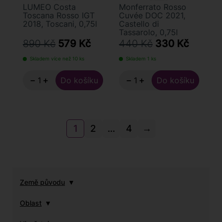
LUMEO Costa
Monferrato Rosso
Toscana Rosso IGT
Cuvée DOC 2021,
2018, Toscani, 0,75l
Castello di
Tassarolo, 0,75l
890 Kč
579 Kč
440 Kč
330 Kč
Skladem více než 10 ks
Skladem 1 ks
−
+
−
+
1
2
...
4
→
Země původu
Oblast