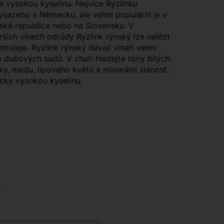
e vysokou kyselinu. Nejvíce Ryzlinku
ysazeno v Německu, ale velmi populární je v
ské republice nebo na Slovensku. V
rších vínech odrůdy Ryzlink rýnský lze nalézt
troleje. Ryzlink rýnský dávají vinaři velmi
o dubových sudů. V chuti hledejte tóny bílých
tky, medu, lipového květu a minerální slanost.
icky vysokou kyselinu.
ů