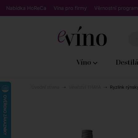
Nabídka HoReCa
Vína pro firmy
Věrnostní program
Víno
Destil
Úvodní strana
Vinařství THAYA
Ryzlink rýnsk