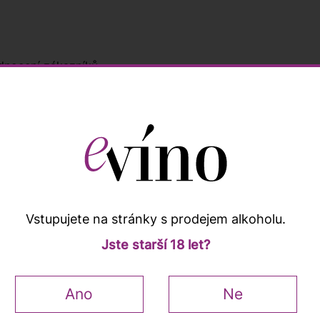
nocení zákazníků
Popis a vlastnosti
Vstupujete na stránky s prodejem alkoholu.
a. Ve skleničce zazáří se světlou žlutou barvou se stříbrný
Jste starší 18 let?
 heřmánku a bylinek. V chuti je víno středně plné, krásně šť
mnou minerální slanost.
Ano
Ne