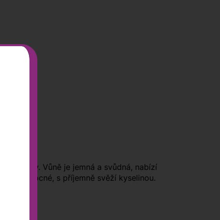
mi odlesky. Vůně je jemná a svůdná, nabízí
avnatě ovocné, s příjemně svěží kyselinou.