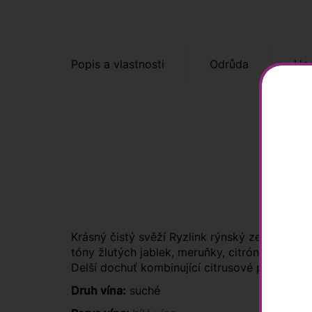
Popis a vlastnosti
Odrůda
Hod
Krásný čistý svěží Ryzlink rýnský ze Znojemsk
tóny žlutých jablek, meruňky, citrónu, náznak
Delší dochuť kombinující citrusové plody a je
Druh vína:
suché