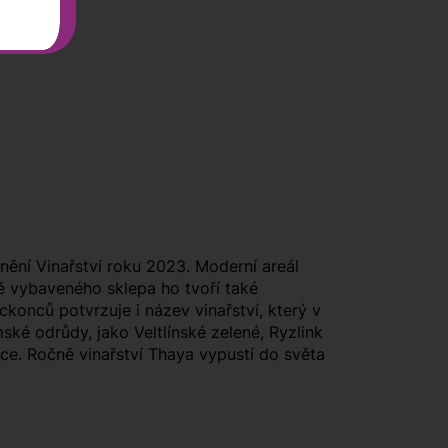
enění Vinařství roku 2023. Moderní areál
vě vybaveného sklepa ho tvoří také
eckonců potvrzuje i název vinařství, který v
ké odrůdy, jako Veltlínské zelené, Ryzlink
ce. Ročně vinařství Thaya vypustí do světa