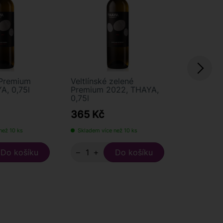
 Premium
Veltlínské zelené
Chardonn
A, 0,75l
Premium 2022, THAYA,
THAYA, 0,
0,75l
365 Kč
210 Kč
než 10 ks
Skladem více než 10 ks
Skladem víc
−
+
−
+