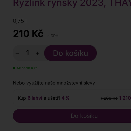
Ryzlink rýnský 2023, THAY
0,75 l
210
Kč
s DPH
−
+
Skladem 8 ks
Nebo využijte naše množstevní slevy
Kup
6 lahví
a ušetři
4 %
1 210
1 260 Kč