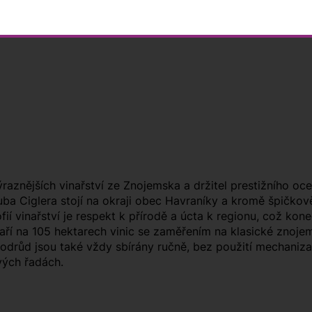
ýraznějších vinařství ze Znojemska a držitel prestižního oc
kuba Ciglera stojí na okraji obec Havraníky a kromě špičko
fií vinařství je respekt k přírodě a úcta k regionu, což kon
ří na 105 hektarech vinic se zaměřením na klasické znojems
odrůd jsou také vždy sbírány ručně, bez použití mechaniza
vých řadách.