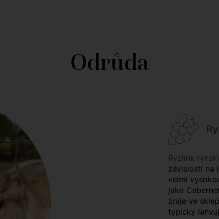
Odrůda
Ryz
Ryzlink rýnsk
závislosti na
velmi vysokou
jako Cabernet
zraje ve skle
typicky lahv