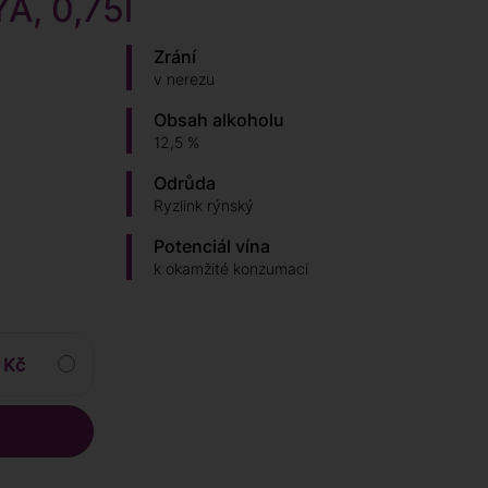
A, 0,75l
Zrání
v nerezu
Obsah alkoholu
12,5 %
Odrůda
Ryzlink rýnský
Potenciál vína
k okamžité konzumaci
 Kč