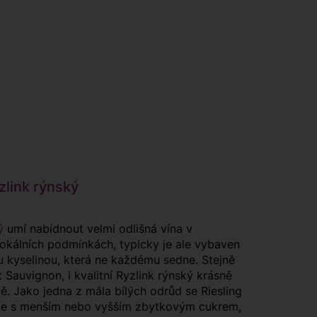
link rýnský
ý
umí nabídnout velmi odlišná vína v
 lokálních podmínkách, typicky je ale vybaven
 kyselinou, která ne každému sedne. Stejně
 Sauvignon, i kvalitní Ryzlink rýnský krásně
pě. Jako jedna z mála bílých odrůd se Riesling
uje s menším nebo vyšším zbytkovým cukrem,