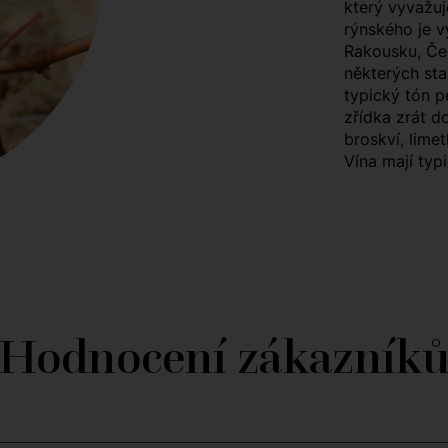
který vyvažuj
rýnského je v
Rakousku, Če
některých sta
typický tón pe
zřídka zrát d
broskví, lime
Vína mají typ
Hodnocení zákazník