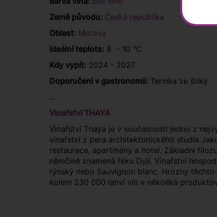
Barva vína:
bílé víno
Země původu:
Česká republika
Oblast:
Morava
Ideální teplota:
8 - 10 °C
Kdy vypít:
2024 - 2027
Doporučení v gastronomii:
Terinka ze štiky
...
Vinařství THAYA
Vinařství Thaya je v současnosti jedno z nejv
vinařství z pera architektonického studia Ja
restaurace, apartmány a hotel. Základní filozo
němčině znamená řeku Dyji. Vinařství hospoda
rýnský nebo Sauvignon blanc. Hrozny těchto 
kolem 230 000 lahví vín v několika produkto