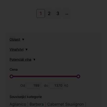
1
2
3
→
Oblast
Vinařství
Potenciál vína
Cena
Od
do
Kč
Související kategorie
Aglianico
Barbera
Cabernet Sauvignon