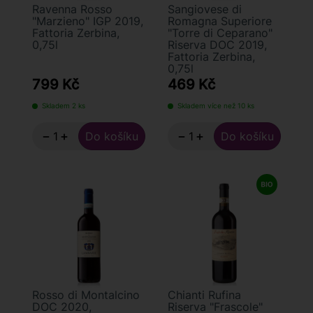
Ravenna Rosso
Sangiovese di
"Marzieno" IGP 2019,
Romagna Superiore
Fattoria Zerbina,
"Torre di Ceparano"
0,75l
Riserva DOC 2019,
Fattoria Zerbina,
0,75l
799 Kč
469 Kč
Skladem 2 ks
Skladem více než 10 ks
−
+
−
+
Rosso di Montalcino
Chianti Rufina
DOC 2020,
Riserva "Frascole"