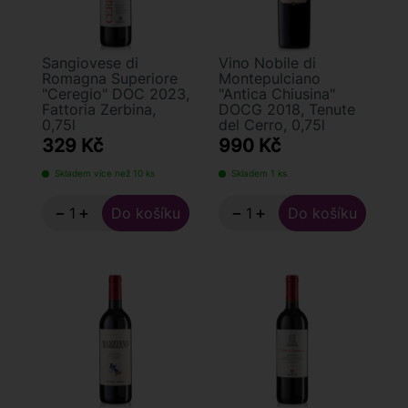
Sangiovese di
Vino Nobile di
Romagna Superiore
Montepulciano
"Ceregio" DOC 2023,
"Antica Chiusina"
Fattoria Zerbina,
DOCG 2018, Tenute
0,75l
del Cerro, 0,75l
329 Kč
990 Kč
Skladem více než 10 ks
Skladem 1 ks
−
+
−
+