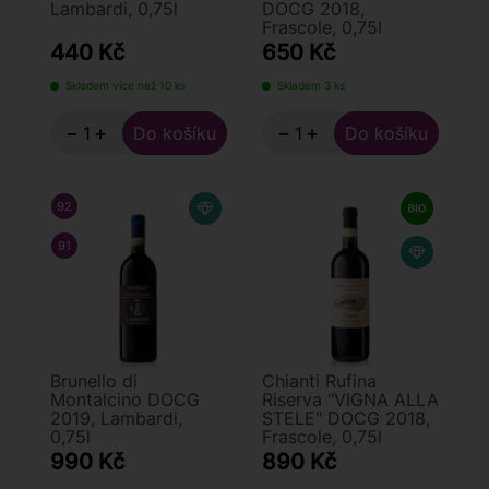
Lambardi, 0,75l
DOCG 2018,
Frascole, 0,75l
440 Kč
650 Kč
Skladem více než 10 ks
Skladem 3 ks
−
+
−
+
92
/ 100
JAMES SUCKLING
91
/ 100
ANTONIO GALLONI
Brunello di
Chianti Rufina
Montalcino DOCG
Riserva "VIGNA ALLA
2019, Lambardi,
STELE" DOCG 2018,
0,75l
Frascole, 0,75l
990 Kč
890 Kč