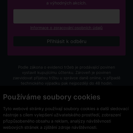
a výhodných akcích.
Informace o zpracování osobních údajů
Podle zákona o evidenci tržeb je prodávající povinen
vystavit kupujícímu účtenku. Zároveň je povinen
zaevidovat přijatou tržbu u správce daně online, v případě
technického výpadku pak nejpozději do 48 hodin.
V e-shopu eVíno.cz platí zákaz prodeje alkoholických
Používáme soubory cookies
nápojů osobám mladším 18 let.
Tyto webové stránky používají soubory cookies a další sledovací
nástroje s cílem vylepšení uživatelského prostředí, zobrazení
přizpůsobeného obsahu a reklam, analýzy návštěvnosti
webových stránek a zjištění zdroje návštěvnosti.
Copyright © 2026 VinoDoc s.r.o. Všechna práva vyhrazena.