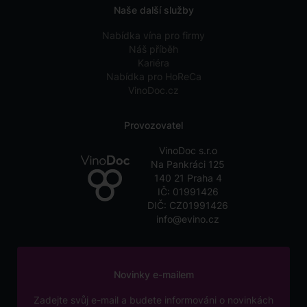
Naše další služby
Nabídka vína pro firmy
Náš příběh
Kariéra
Nabídka pro HoReCa
VinoDoc.cz
Provozovatel
VinoDoc s.r.o
Na Pankráci 125
140 21 Praha 4
IČ: 01991426
DIČ: CZ01991426
info@evino.cz
Novinky e-mailem
Zadejte svůj e-mail a budete informováni o novinkách