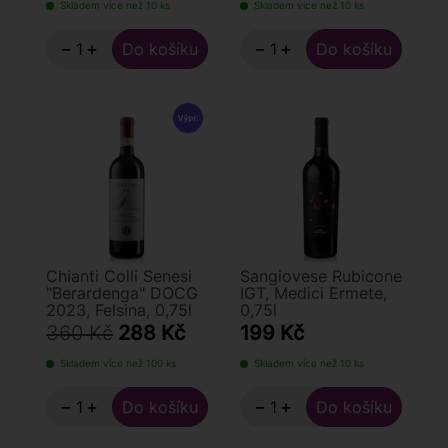
Skladem více než 10 ks
Skladem více než 10 ks
−
+
−
+
Chianti Colli Senesi
Sangiovese Rubicone
"Berardenga" DOCG
IGT, Medici Ermete,
2023, Felsina, 0,75l
0,75l
360 Kč
288 Kč
199 Kč
Skladem více než 100 ks
Skladem více než 10 ks
−
+
−
+