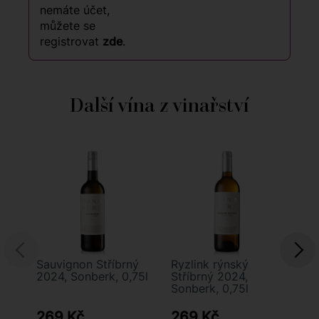
nemáte účet,
můžete se
registrovat
zde
.
Další vína z vinařství
Sauvignon Stříbrný
Ryzlink rýnský
Pá
2024, Sonberk, 0,75l
Stříbrný 2024,
20
Sonberk, 0,75l
269 Kč
269 Kč
2