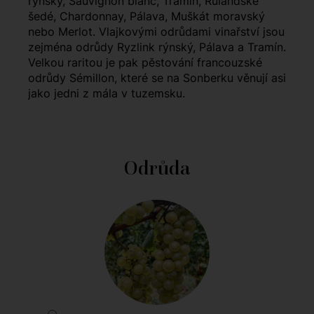
rýnský, Sauvignon blanc, Tramín, Rulandské
šedé, Chardonnay, Pálava, Muškát moravský
nebo Merlot. Vlajkovými odrůdami vinařství jsou
zejména odrůdy Ryzlink rýnský, Pálava a Tramín.
Velkou raritou je pak pěstování francouzské
odrůdy Sémillon, které se na Sonberku věnují asi
jako jedni z mála v tuzemsku.
Odrůda