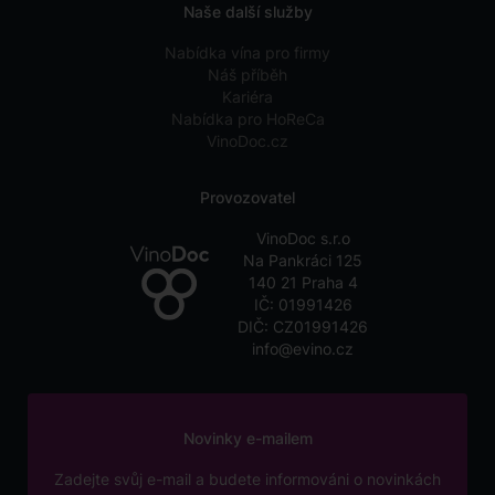
Naše další služby
Nabídka vína pro firmy
Náš příběh
Kariéra
Nabídka pro HoReCa
VinoDoc.cz
Provozovatel
VinoDoc s.r.o
Na Pankráci 125
140 21 Praha 4
IČ: 01991426
DIČ: CZ01991426
info@evino.cz
Novinky e-mailem
Zadejte svůj e-mail a budete informováni o novinkách