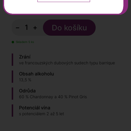
390
Kč
460 Kč
s DPH
−
+
Skladem 5 ks
Zrání
ve francouzských dubových sudech typu barrique
Obsah alkoholu
13,5 %
Odrůda
60 % Chardonnay a 40 % Pinot Gris
Potenciál vína
s potenciálem 2 až 5 let