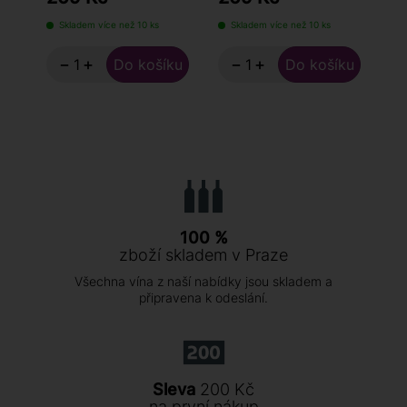
Skladem více než 10 ks
Skladem více než 10 ks
S
−
+
−
+
100 %
zboží skladem v Praze
Všechna vína z naší nabídky jsou skladem a
připravena k odeslání.
Sleva
200 Kč
na první nákup