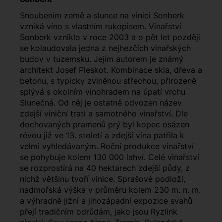
Snoubením země a slunce na vinici Sonberk
vzniká víno s vlastním rukopisem. Vinařství
Sonberk vzniklo v roce 2003 a o pět let později
se kolaudovala jedna z nejhezčích vinařských
budov v tuzemsku. Jejím autorem je známý
architekt Josef Pleskot. Kombinace skla, dřeva a
betonu, s typicky zvlněnou střechou, přirozeně
splývá s okolním vinohradem na úpatí vrchu
Slunečná. Od něj je ostatně odvozen název
zdejší viniční trati a samotného vinařství. Dle
dochovaných pramenů prý byl kopec osázen
révou již ve 13. století a zdejší vína patřila k
velmi vyhledávaným. Roční produkce vinařství
se pohybuje kolem 130 000 lahví. Celé vinařství
se rozprostírá na 40 hektarech zdejší půdy, z
nichž většinu tvoří vinice. Sprašové podloží,
nadmořská výška v průměru kolem 230 m. n. m.
a výhradně jižní a jihozápadní expozice svahů
přejí tradičním odrůdám, jako jsou Ryzlink