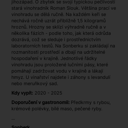
jihozápad. O zbytek se svojí typickou pečlivostí
stará vinohradník Roman Slouk. Většina prací ve
vinohradu se dělá ručně. Na každém keři se
nechává ročně uzrát přibližně 1,5 kilogramů
hroznů. Hrozny se sklízí výhradně ručně a v
několika fázích - podle toho, jak která odrůda
dozrává, což se sleduje i prostřednictvím
laboratorních testů. Na Sonberku si zakládají na
rozmanitosti prostředí a dbají na udržitelné
hospodaření v krajině. Jednotlivé řádky
vinohradu jsou proložené lučními pásy, které
pomáhají zadržovat vodu v krajině a lákají
hmyz. U vinařství najdete i záhony s levandulí
nebo meruňkový sad.
Kdy vypít:
2020 - 2025
Doporučení v gastronomii:
Předkrmy s rybou,
krémové polévky, bílé maso, pečené ryby.
...
Sonberk