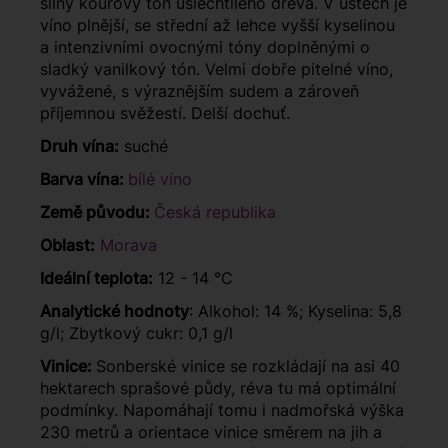
silný kouřový tón ušlechtilého dřeva. V ústech je
víno plnější, se střední až lehce vyšší kyselinou
a intenzivními ovocnými tóny doplněnými o
sladký vanilkový tón. Velmi dobře pitelné víno,
vyvážené, s výraznějším sudem a zároveň
příjemnou svěžestí. Delší dochuť.
Druh vína:
suché
Barva vína:
bílé víno
Země původu:
Česká republika
Oblast:
Morava
Ideální teplota:
12 - 14 °C
Analytické hodnoty
: Alkohol: 14 %; Kyselina: 5,8
g/l; Zbytkový cukr: 0,1 g/l
Vinice:
Sonberské vinice se rozkládají na asi 40
hektarech sprašové půdy, réva tu má optimální
podmínky. Napomáhají tomu i nadmořská výška
230 metrů a orientace vinice směrem na jih a