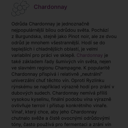
Chardonnay
Odrůda Chardonnay je jednoznačně
nejpopulárnější bílou odrůdou světa. Pochází
z Burgundska, stejně jako Pinot noir, ale ze dvou
odrůd je mnohem všestrannější. Hodí se do
teplejších i chladnějších oblastí, je velmi
variabilní pro práci ve sklepě.
Chardonnay
je
také základem řady šumivých vín světa, nejen
ve slavném regionu Champagne. K popularitě
Chardonnay přispívá i relativně „neutrální“
univerzální chuť těchto vín. Oproti Ryzlinku
rýnskému se například výrazně hodí pro zrání v
dubových sudech. Chardonnay nemívá příliš
vysokou kyselinu, finální podobu vína výrazně
ovlivňuje terroir i přístup konkrétního vinaře.
Vinař, který chce, aby jeho Chardonnay
chutnalo svěže a čistě ovocnými odrůdovými
tóny, často používá pro fermentaci a zrání vín