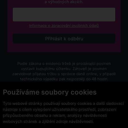
a výhodných akcích.
Informace o zpracování osobních údajů
Podle zákona o evidenci tržeb je prodávající povinen
vystavit kupujícímu účtenku. Zároveň je povinen
zaevidovat přijatou tržbu u správce daně online, v případě
technického výpadku pak nejpozději do 48 hodin.
V e-shopu eVíno.cz platí zákaz prodeje alkoholických
Používáme soubory cookies
nápojů osobám mladším 18 let.
Tyto webové stránky používají soubory cookies a další sledovací
nástroje s cílem vylepšení uživatelského prostředí, zobrazení
přizpůsobeného obsahu a reklam, analýzy návštěvnosti
webových stránek a zjištění zdroje návštěvnosti.
Copyright © 2026 VinoDoc s.r.o. Všechna práva vyhrazena.