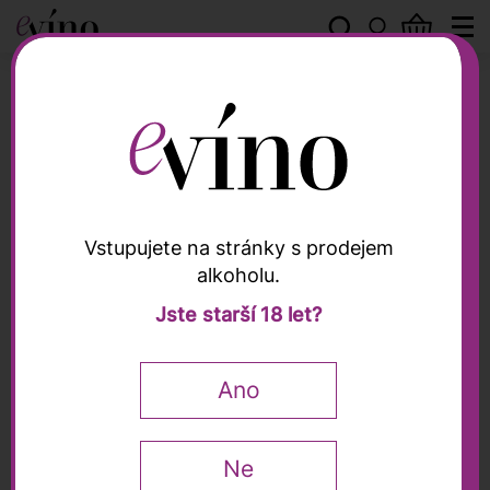
Sonberk
Vstupujete na stránky s prodejem
alkoholu.
Sonberk
Jste starší 18 let?
Chardonnay/Pinot Gris
Velký 2018, Sonberk,
Ano
0,75l
Ne
0,75 l