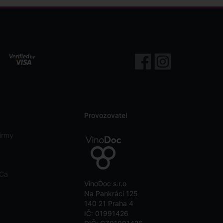
Provozovatel
irmy
eCa
VinoDoc s.r.o
Na Pankráci 125
140 21 Praha 4
IČ: 01991426