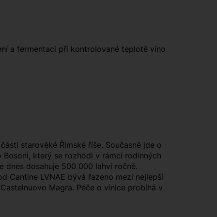
ní a fermentaci při kontrolované teplotě víno
 části starověké Římské říše. Současně jde o
lo Bosoni, který se rozhodl v rámci rodinných
kce dnes dosahuje 500 000 lahví ročně.
 od Cantine LVNAE bývá řazeno mezi nejlepší
 a Castelnuovo Magra. Péče o vinice probíhá v