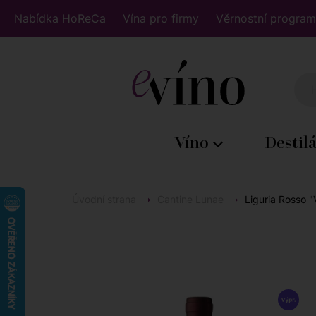
Nabídka HoReCa
Vína pro firmy
Věrnostní program
Víno
Destil
Úvodní strana
Cantine Lunae
Liguria Rosso "