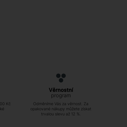
Věrnostní
program
500 Kč
Odměníme Vás za věrnost. Za
ské
opakované nákupy můžete získat
trvalou slevu až 12 %.