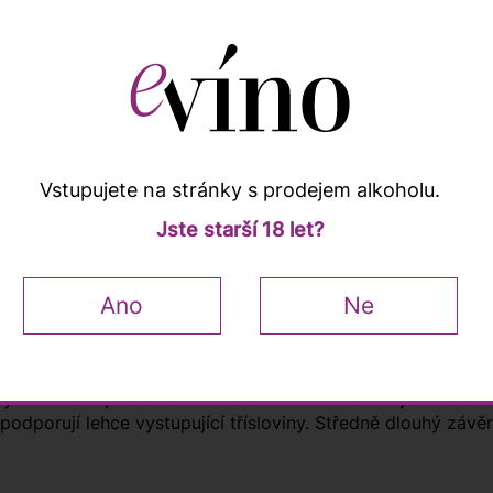
ků
Vstupujete na stránky s prodejem alkoholu.
Jste starší 18 let?
Popis a vlastnosti
Ano
Ne
rý se skvěle hodí pro „každodenní“ popíjení nebo setkání s 
ny drobného peckového ovoce a koření. V chuti je víno střed
odporují lehce vystupující třísloviny. Středně dlouhý závěr