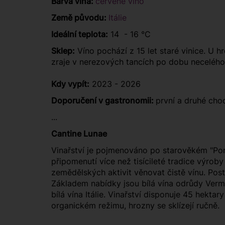
Barva vína:
červené víno
Země původu:
Itálie
Ideální teplota:
14 - 16 °C
Sklep:
Víno pochází z 15 let staré vinice. U 
zraje v nerezových tancích po dobu necelého
Kdy vypít:
2023 - 2026
Doporučení v gastronomii:
první a druhé chod
...
Cantine Lunae
Vinařství je pojmenováno po starověkém "Port
připomenutí více než tisícileté tradice výrob
zemědělských aktivit věnovat čistě vínu. Post
Základem nabídky jsou bílá vína odrůdy Verme
bílá vína Itálie. Vinařství disponuje 45 hekt
organickém režimu, hrozny se sklízejí ručně.