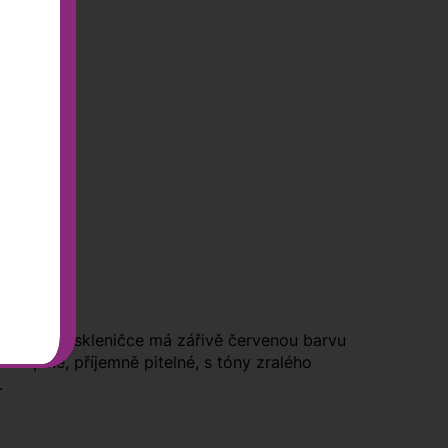
přáteli. Ve skleničce má zářivě červenou barvu
ně plné, příjemně pitelné, s tóny zralého
.