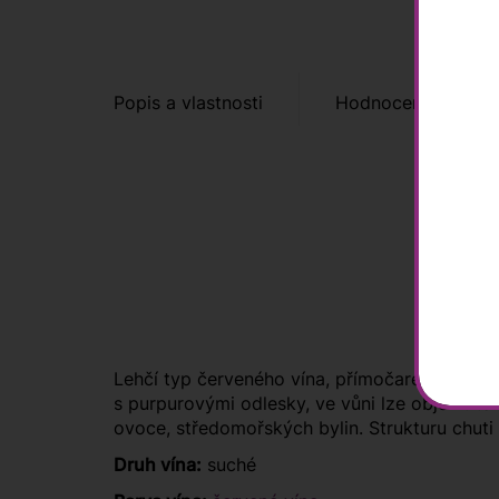
Popis a vlastnosti
Hodnocení zákazní
Lehčí typ červeného vína, přímočaré pití, kte
s purpurovými odlesky, ve vůni lze objevit tó
ovoce, středomořských bylin. Strukturu chuti p
Druh vína:
suché