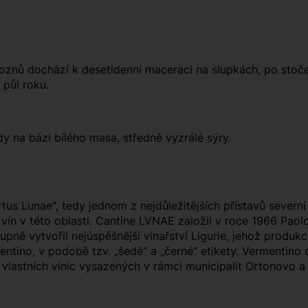
hroznů dochází k desetidenní maceraci na slupkách, po stoče
 půl roku.
y na bázi bílého masa, středně vyzrálé sýry.
us Lunae", tedy jednom z nejdůležitějších přístavů severní
y vín v této oblasti. Cantine LVNAE založil v roce 1966 Pao
upně vytvořil nejúspěšnější vinařství Ligurie, jehož produ
ntino, v podobě tzv. „šedé“ a „černé“ etikety. Vermentino
ary vlastních vinic vysazených v rámci municipalit Ortonovo