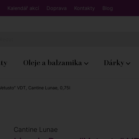
Kalendář akcí
Doprava
Kontakty
Blog
áty
Oleje a balzamika
Dárky
Vetusto" VDT, Cantine Lunae, 0,75l
Cantine Lunae