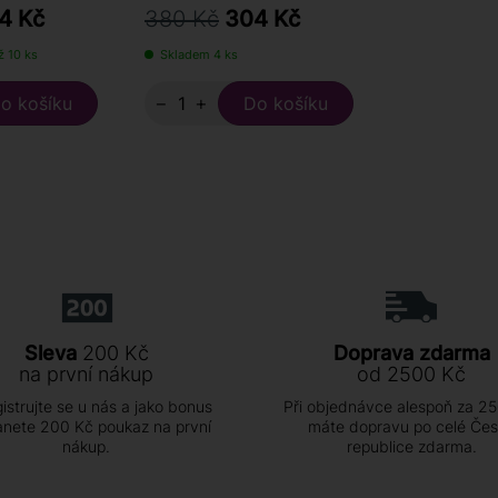
4 Kč
380 Kč
304 Kč
ž 10 ks
Skladem 4 ks
−
+
Sleva
200 Kč
Doprava zdarma
na první nákup
od 2500 Kč
istrujte se u nás a jako bonus
Při objednávce alespoň za 2
anete 200 Kč poukaz na první
máte dopravu po celé Če
nákup.
republice zdarma.