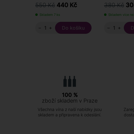
550 Kč
440 Kč
380 Kč
30
Skladem 7 ks
Skladem více ne
−
+
−
+
100 %
zboží skladem v Praze
Všechna vína z naší nabídky jsou
Zareg
skladem a připravena k odeslání.
dost