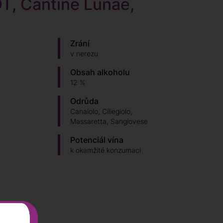
DT, Cantine Lunae,
Zrání
v nerezu
Obsah alkoholu
12 %
Odrůda
Canaiolo, Ciliegiolo,
Massaretta, Sangiovese
Potenciál vína
k okamžité konzumaci