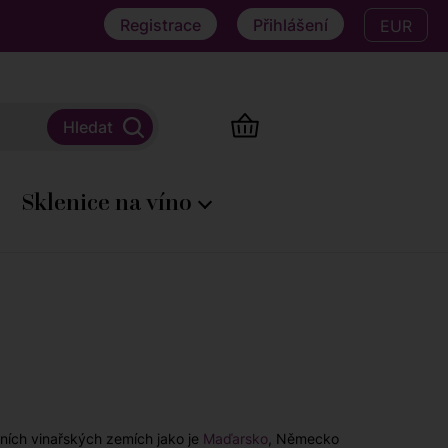
Registrace
Přihlášení
EUR
Sklenice na víno
olních vinařských zemích jako je
Maďarsko
, Německo