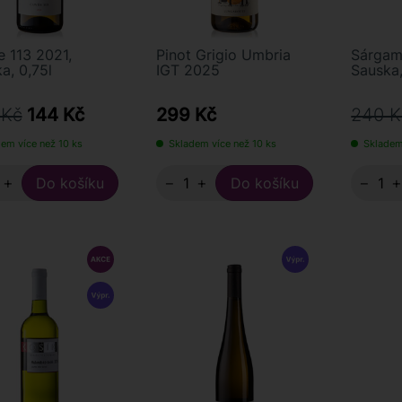
 113 2021,
Pinot Grigio Umbria
Sárgam
a, 0,75l
IGT 2025
Sauska,
 Kč
144 Kč
299 Kč
240 K
em více než 10 ks
Skladem více než 10 ks
Skladem
+
−
+
−