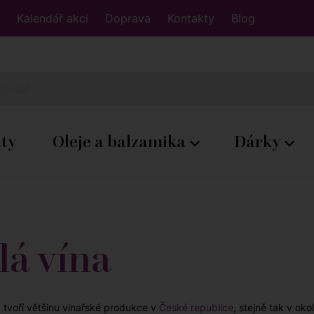
Kalendář akcí
Doprava
Kontakty
Blog
áty
Oleje a balzamika
Dárky
lá vína
a tvoří většinu vinařské produkce v
České republice
, stejně tak v ok