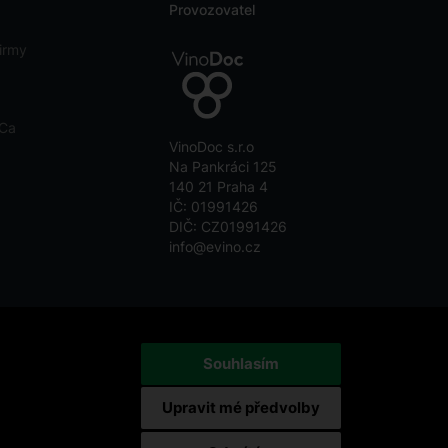
Provozovatel
irmy
eCa
VinoDoc s.r.o
Na Pankráci 125
140 21 Praha 4
IČ: 01991426
DIČ: CZ01991426
info@evino.cz
Souhlasím
Upravit mé předvolby