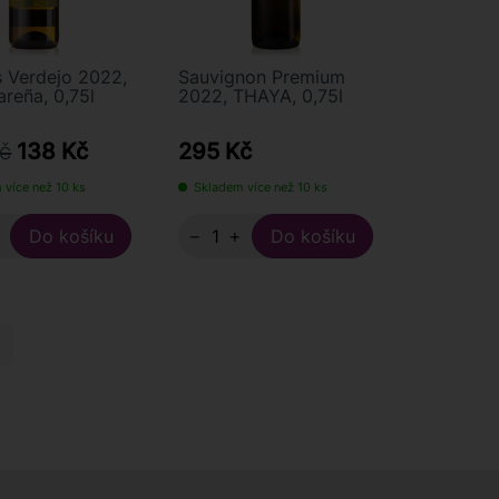
s Verdejo 2022,
Sauvignon Premium
reña, 0,75l
2022, THAYA, 0,75l
č
138 Kč
295 Kč
 více než 10 ks
Skladem více než 10 ks
+
−
+
→