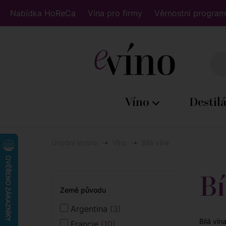
Nabídka HoReCa
Vína pro firmy
Věrnostní program
Víno
Destil
Úvodní strana
Víno
Bílá vína
Bí
Země původu
Argentina
3
Bílá vín
Francie
10