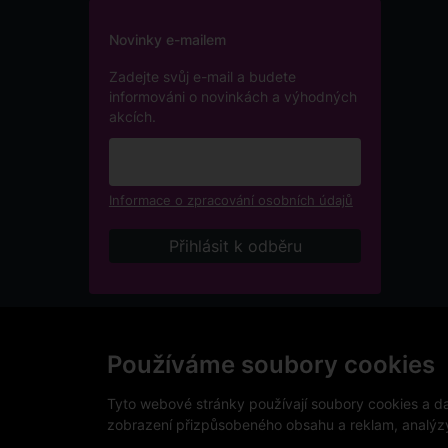
Novinky e-mailem
Zadejte svůj e-mail a budete
informováni o novinkách a výhodných
akcích.
Informace o zpracování osobních údajů
Podle zákona o evidenci tržeb je prodávající povinen v
přijatou tržbu u správce daně online, v případě techni
Používáme soubory cookies
V e-shopu eVíno.cz platí zákaz prodeje alkoholických n
Tyto webové stránky používají soubory cookies a dal
zobrazení přizpůsobeného obsahu a reklam, analýzy 