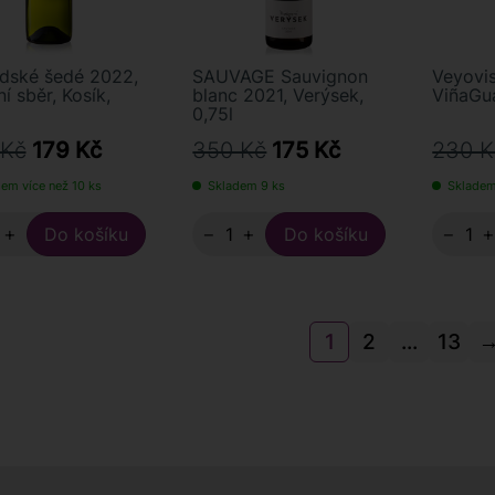
dské šedé 2022,
SAUVAGE Sauvignon
Veyovi
í sběr, Kosík,
blanc 2021, Verýsek,
ViñaGua
0,75l
 Kč
179 Kč
350 Kč
175 Kč
230 K
em více než 10 ks
Skladem 9 ks
Skladem
+
−
+
−
1
2
...
13