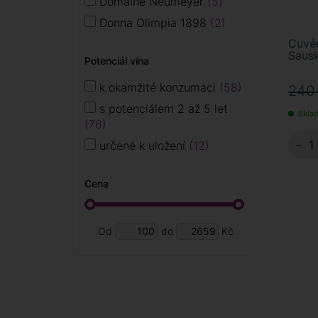
Rueda
5
Domaine Neumeyer
5
Sardinie
3
Donna Olimpia 1898
2
Sicílie
4
Cuvée
Falkenstein
1
Sausk
Potenciál vína
Tokaj
3
Fattoria Zerbina
1
Toskánsko
10
Guillaume Vrignaud
4
k okamžité konzumaci
58
240
Umbrie
5
I Stefanini
2
s potenciálem 2 až 5 let
Sklad
76
Krásná hora
3
−
určené k uložení
12
La Tunella
9
La Valentina
2
Cena
Luberri
1
Lungarotti
5
Od
do
Kč
Malý vinař
2
Manincor
6
Melini
1
Melsheimer
7