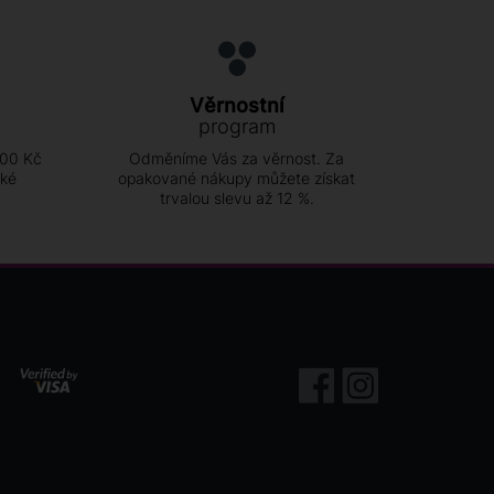
Věrnostní
program
500 Kč
Odměníme Vás za věrnost. Za
ské
opakované nákupy můžete získat
trvalou slevu až 12 %.