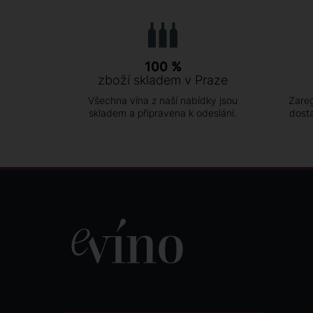
Weingut Fusser
4
Weingut Türk
8
100 %
zboží skladem v Praze
Všechna vína z naší nabídky jsou
Zareg
skladem a připravena k odeslání.
dost