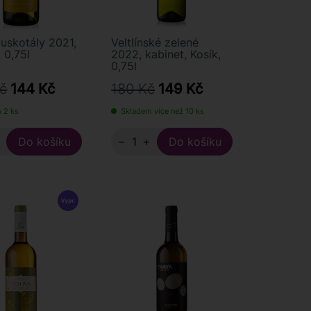
uskotály 2021,
Veltlínské zelené
 0,75l
2022, kabinet, Kosík,
0,75l
č
144 Kč
180 Kč
149 Kč
 2 ks
Skladem více než 10 ks
+
−
+