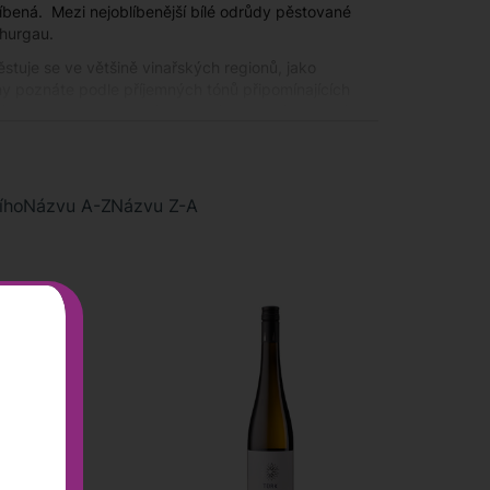
íbená. Mezi nejoblíbenější bílé odrůdy pěstované
Thurgau.
ěstuje se ve většině vinařských regionů, jako
ny poznáte podle příjemných tónů připomínajících
na jsou typicky suchá, některá s minerálně slaným
ednoznačným králem v sousedním
Německu
. Tuto
ímavější oblastí pro německý Ryzlink rýnský je Pfalz
ího
Názvu A-Z
Názvu Z-A
í Gavi, Soave, Pinot Grigio, Vernaccia di San Gimignano
odrůdami, ale v některých regionech se ve vinicích
t blanc nebo Riesling.
JAMES SUCKLING
ní Tyrolsko a pak region Friuli, u hranic se
nifikovaná v nerezových tancích, z odrůd jako Pinot
li vinaři nejčastěji používají místní odrůdy Friulano,
, kde vinaři pracují s odrůdami podobnými pro
ánské zelené. Nejlepší a nejdražší Chardonnay
bit vinaři po celém světě, a proto je Chardonnay