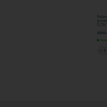
Olivini
1
Peter Zemmer
13
Sallier de La Tour
2
Rulan
pozdn
Sardus Pater
3
0,75l
Sauska
3
200
Sonberk
8
Sklad
Tasca d'Almerita
3
−
Tenute del Cerro
1
Terre degli Svevi
1
Umani Ronchi
2
Vinařství Kasnyik
4
Vinařství Kosík
3
Vinařství THAYA
11
Vinařství Verýsek
1
Weingut Birgit Eichinger
3