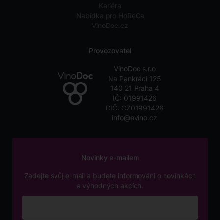
Kariéra
Nabídka pro HoReCa
VinoDoc.cz
Provozovatel
VinoDoc s.r.o
Na Pankráci 125
140 21 Praha 4
IČ: 01991426
DIČ: CZ01991426
info@evino.cz
Novinky e-mailem
Zadejte svůj e-mail a budete informováni o novinkách
a výhodných akcích.