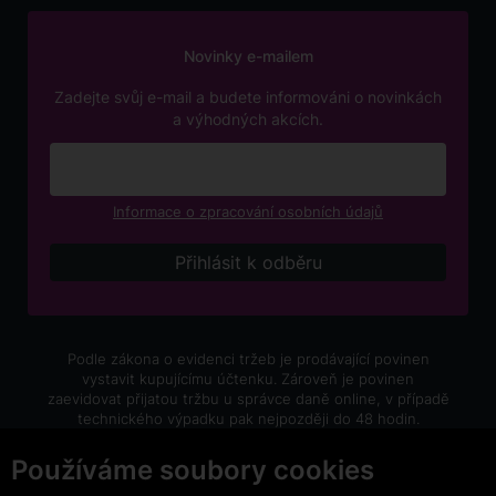
Novinky e-mailem
Zadejte svůj e-mail a budete informováni o novinkách
a výhodných akcích.
Informace o zpracování osobních údajů
Podle zákona o evidenci tržeb je prodávající povinen
vystavit kupujícímu účtenku. Zároveň je povinen
zaevidovat přijatou tržbu u správce daně online, v případě
technického výpadku pak nejpozději do 48 hodin.
V e-shopu eVíno.cz platí zákaz prodeje alkoholických
Používáme soubory cookies
nápojů osobám mladším 18 let.