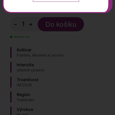
525
Kč
750 Kč
s DPH
−
+
Skladem 6 ks
Kultivar
Frantoio, Moraiolo a Leccino
Intenzita
středně výrazná
Trvanlivost
06/2026
Region
Toskánsko
Výrobce
Pruneti