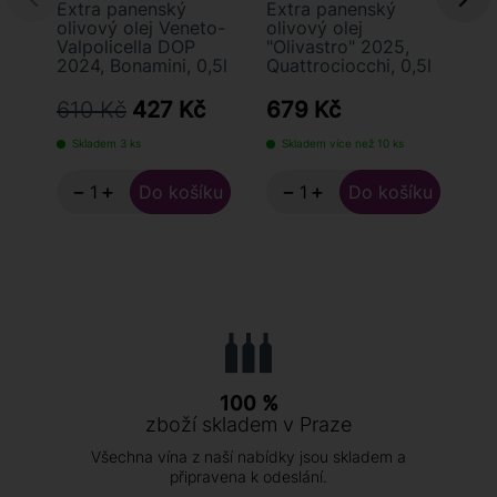
Extra panenský
Extra panenský
Ex
olivový olej Veneto-
olivový olej
ol
Valpolicella DOP
"Olivastro" 2025,
Mo
2024, Bonamini, 0,5l
Quattrociocchi, 0,5l
Ba
2
610 Kč
427 Kč
679 Kč
5
Skladem 3 ks
Skladem více než 10 ks
S
−
+
−
+
100 %
zboží skladem v Praze
Všechna vína z naší nabídky jsou skladem a
připravena k odeslání.