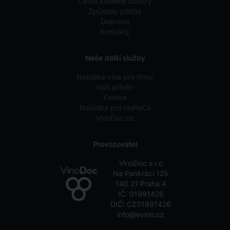
Často kladené dotazy
Způsoby platby
Doprava
Kontakty
Naše další služby
Nabídka vína pro firmy
Náš příběh
Kariéra
Nabídka pro HoReCa
VinoDoc.cz
Provozovatel
VinoDoc s.r.o
Na Pankráci 125
140 21 Praha 4
IČ: 01991426
DIČ: CZ01991426
info@evino.cz