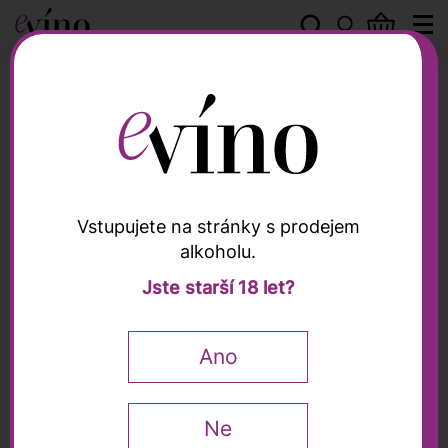
Olivové oleje
Vstupujete na stránky s prodejem
alkoholu.
Olivové oleje
Jste starší 18 let?
Extra panenský olivový
olej "Chianti Classico"
Ano
DOP 2024, Pruneti, 0,5l
Ne
0,5 l