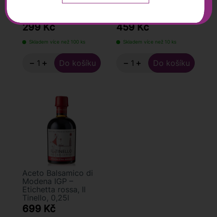
Etichetta gialla, Il
Etichetta arancio, Il
Tinello, 0,25l
Tinello, 0,25l
299 Kč
459 Kč
Skladem více než 100 ks
Skladem více než 10 ks
−
+
−
+
Aceto Balsamico di
Modena IGP –
Etichetta rossa, Il
Tinello, 0,25l
699 Kč