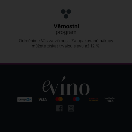
Věrnostní
program
Odměníme Vás za věrnost. Za opakované nákupy
můžete získat trvalou slevu až 12 %.