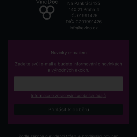
Na Pankráci 125
140 21 Praha 4
IČ: 01991426
DIČ: CZ01991426
info@evino.cz
Novinky e-mailem
Zadejte svůj e-mail a budete informováni o novinkách
a výhodných akcích.
Informace o zpracování osobních údajů
Podle zákona o evidenci tržeb je prodávající povinen