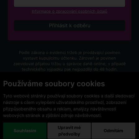
Informace o zpracování osobních údajů
Podle zákona o evidenci tržeb je prodávající povinen
vystavit kupujícímu účtenku. Zároveň je povinen
zaevidovat přijatou tržbu u správce daně online, v případě
technického výpadku pak nejpozději do 48 hodin.
V e-shopu eVíno.cz platí zákaz prodeje alkoholických
Používáme soubory cookies
nápojů osobám mladším 18 let.
Tyto webové stránky používají soubory cookies a další sledovací
nástroje s cílem vylepšení uživatelského prostředí, zobrazení
přizpůsobeného obsahu a reklam, analýzy návštěvnosti
webových stránek a zjištění zdroje návštěvnosti.
Copyright © 2026 VinoDoc s.r.o. Všechna práva vyhrazena.
This site is protected by reCAPTCHA and the Google
Upravit mé
Souhlasím
Odmítám
Privacy Policy
and
Terms of Service
apply.
předvolby
Změnit nastavení cookies