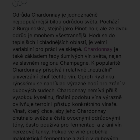
Odrůda Chardonnay je jednoznačně
nejpopulárnější bílou odrůdou světa. Pochází
z Burgundska, stejně jako Pinot noir, ale ze dvou
odrůd je mnohem všestrannější. Hodí se do
teplejších i chladnějších oblastí, je velmi
variabilní pro práci ve sklepě.
Chardonnay
je
také základem řady šumivých vín světa, nejen
ve slavném regionu Champagne. K popularitě
Chardonnay přispívá i relativně „neutrální“
univerzální chuť těchto vín. Oproti Ryzlinku
rýnskému se například výrazně hodí pro zrání v
dubových sudech. Chardonnay nemívá příliš
vysokou kyselinu, finální podobu vína výrazně
ovlivňuje terroir i přístup konkrétního vinaře.
Vinař, který chce, aby jeho Chardonnay
chutnalo svěže a čistě ovocnými odrůdovými
tóny, často používá pro fermentaci a zrání vín
nerezové tanky. Pokud ve víně proběhla
malolaktická fermentace a zrálo v dubových