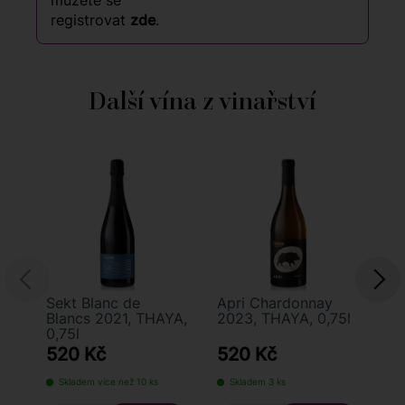
můžete se
registrovat
zde
.
Další vína z vinařství
Sekt Blanc de
Apri Chardonnay
Ry
Blancs 2021, THAYA,
2023, THAYA, 0,75l
Pr
0,75l
TH
520 Kč
520 Kč
2
Skladem více než 10 ks
Skladem 3 ks
S