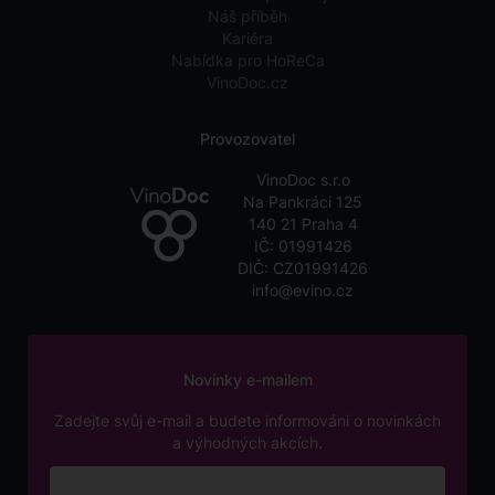
Náš příběh
Kariéra
Nabídka pro HoReCa
VinoDoc.cz
Provozovatel
VinoDoc s.r.o
Na Pankráci 125
140 21 Praha 4
IČ: 01991426
DIČ: CZ01991426
info@evino.cz
Novinky e-mailem
Zadejte svůj e-mail a budete informováni o novinkách
a výhodných akcích.