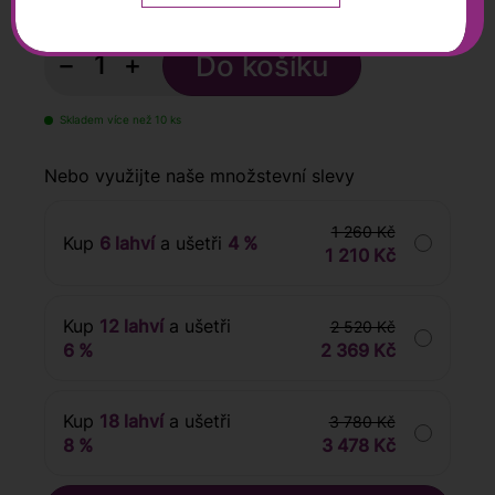
s DPH
−
+
Skladem více než 10 ks
Nebo využijte naše množstevní slevy
1 260 Kč
Kup
6 lahví
a ušetři
4 %
1 210 Kč
Kup
12 lahví
a ušetři
2 520 Kč
6 %
2 369 Kč
Kup
18 lahví
a ušetři
3 780 Kč
8 %
3 478 Kč