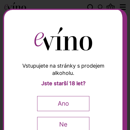
Vinařství THAYA
Vstupujete na stránky s prodejem
alkoholu.
Vinařství THAYA
Jste starší 18 let?
Chardonnay 2022,
THAYA, 0,75l
Ano
0,75 l
Ne
210
Kč