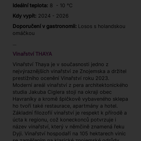
Ideální teplota:
8 - 10 °C
Kdy vypít:
2024 - 2026
Doporučení v gastronomii:
Losos s holandskou
omáčkou
...
Vinařství THAYA
Vinařství Thaya je v současnosti jedno z
nejvýraznějších vinařství ze Znojemska a držitel
prestižního ocenění Vinařství roku 2023.
Moderní areál vinařství z pera architektonického
studia Jakuba Ciglera stojí na okraji obec
Havraníky a kromě špičkově vybaveného sklepa
ho tvoří také restaurace, apartmány a hotel.
Základní filozofií vinařství je respekt k přírodě a
úcta k regionu, což koneckonců potvrzuje i
název vinařství, který v němčině znamená řeku
Dyji. Vinařství hospodaří na 105 hektarech vinic
se zaměřením na klasické znojemské odrůdy,