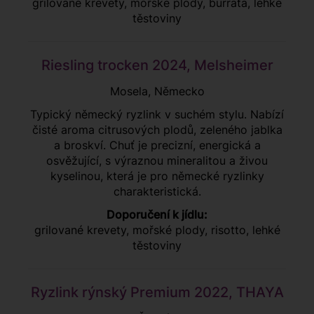
grilované krevety, mořské plody, burrata, lehké
těstoviny
Riesling trocken 2024, Melsheimer
Mosela, Německo
Typický německý ryzlink v suchém stylu. Nabízí
čisté aroma citrusových plodů, zeleného jablka
a broskví. Chuť je precizní, energická a
osvěžující, s výraznou mineralitou a živou
kyselinou, která je pro německé ryzlinky
charakteristická.
Doporučení k jídlu:
grilované krevety, mořské plody, risotto, lehké
těstoviny
Ryzlink rýnský Premium 2022, THAYA