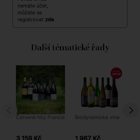
nemáte účet,
můžete se
registrovat
zde
.
Další tématické řady
Červené hity Francie
Biodynamická vína
Oc
La
3x
3 159 Kč
1 967 Kč
8