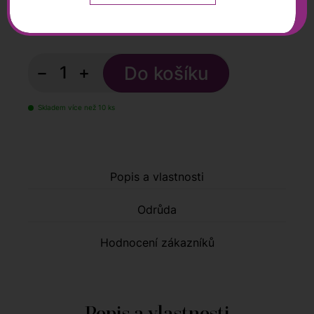
2 045
Kč
2 272 Kč
s DPH
−
+
Skladem více než 10 ks
Popis a vlastnosti
Odrůda
Hodnocení zákazníků
Popis a vlastnosti