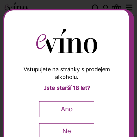
Tematické řady
Vstupujete na stránky s prodejem
alkoholu.
Jste starší 18 let?
Tematické řady
Degustační balíček
Ano
Ryzlink rýnský, 6×0,75l
Ne
6x0,75l