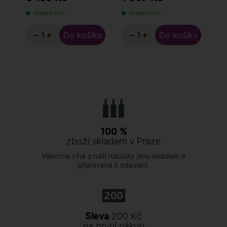
Skladem 6 ks
Skladem 3 ks
S
−
+
−
+
100 %
zboží skladem v Praze
Všechna vína z naší nabídky jsou skladem a
připravena k odeslání.
Sleva
200 Kč
na první nákup