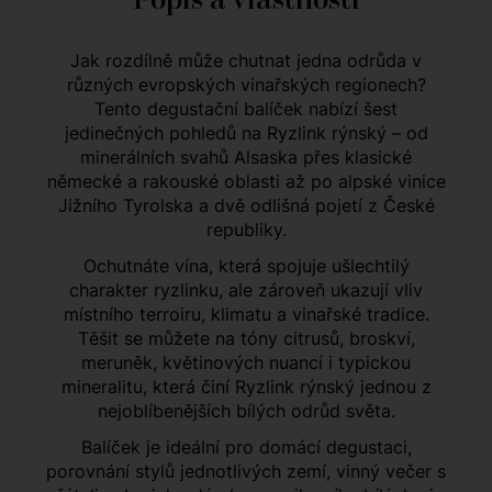
Jak rozdílně může chutnat jedna odrůda v
různých evropských vinařských regionech?
Tento degustační balíček nabízí šest
jedinečných pohledů na Ryzlink rýnský – od
minerálních svahů Alsaska přes klasické
německé a rakouské oblasti až po alpské vinice
Jižního Tyrolska a dvě odlišná pojetí z České
republiky.
Ochutnáte vína, která spojuje ušlechtilý
charakter ryzlinku, ale zároveň ukazují vliv
místního terroiru, klimatu a vinařské tradice.
Těšit se můžete na tóny citrusů, broskví,
meruněk, květinových nuancí i typickou
mineralitu, která činí Ryzlink rýnský jednou z
nejoblíbenějších bílých odrůd světa.
Balíček je ideální pro domácí degustaci,
porovnání stylů jednotlivých zemí, vinný večer s