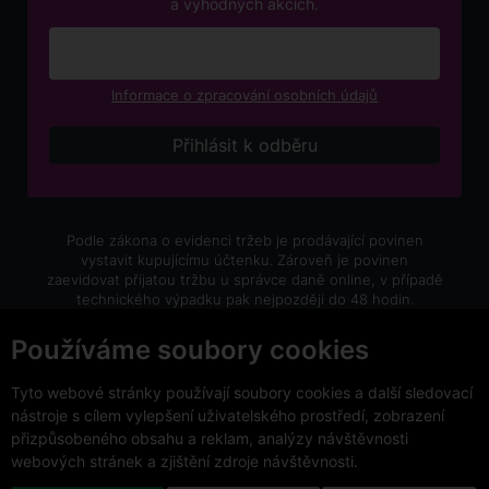
a výhodných akcích.
Informace o zpracování osobních údajů
Podle zákona o evidenci tržeb je prodávající povinen
vystavit kupujícímu účtenku. Zároveň je povinen
zaevidovat přijatou tržbu u správce daně online, v případě
technického výpadku pak nejpozději do 48 hodin.
V e-shopu eVíno.cz platí zákaz prodeje alkoholických
Používáme soubory cookies
nápojů osobám mladším 18 let.
Tyto webové stránky používají soubory cookies a další sledovací
nástroje s cílem vylepšení uživatelského prostředí, zobrazení
přizpůsobeného obsahu a reklam, analýzy návštěvnosti
webových stránek a zjištění zdroje návštěvnosti.
Copyright © 2026 VinoDoc s.r.o. Všechna práva vyhrazena.