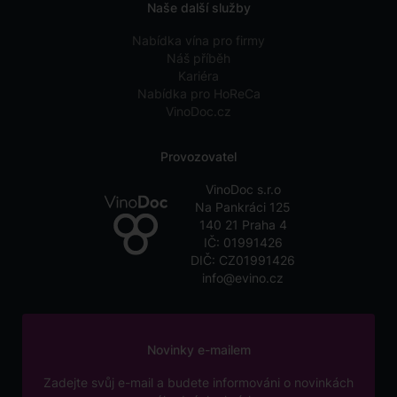
Naše další služby
Nabídka vína pro firmy
Náš příběh
Kariéra
Nabídka pro HoReCa
VinoDoc.cz
Provozovatel
VinoDoc s.r.o
Na Pankráci 125
140 21 Praha 4
IČ: 01991426
DIČ: CZ01991426
info@evino.cz
Novinky e-mailem
Zadejte svůj e-mail a budete informováni o novinkách