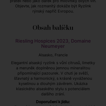
přáteli nebo jako dárek pro milovníky bílých vín.
Objevte, jak rozmanitý dokáže být Ryzlink
rýnský napříč Evropou.
Obsah balíčku
Riesling Hospices 2023, Domaine
Neumeyer
Alsasko, Francie
Elegantní alsaský ryzlink s vůní citrusů, limetky
a meruněk doplněnou jemnou mineralitou
připomínající pazourek. V chuti je svěží,
šťavnatý a harmonický, s krásně vyváženou
kyselinou a dlouhým závěrem. Ukázka
klasického alsaského stylu s potenciálem
dalšího zrání.
Doporučení k jídlu: