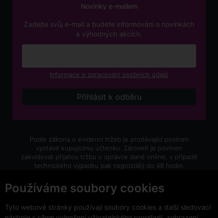
Novinky e-mailem
Zadejte svůj e-mail a budete informováni o novinkách
a výhodných akcích.
Informace o zpracování osobních údajů
Podle zákona o evidenci tržeb je prodávající povinen
vystavit kupujícímu účtenku. Zároveň je povinen
zaevidovat přijatou tržbu u správce daně online, v případě
technického výpadku pak nejpozději do 48 hodin.
V e-shopu eVíno.cz platí zákaz prodeje alkoholických
Používáme soubory cookies
nápojů osobám mladším 18 let.
Tyto webové stránky používají soubory cookies a další sledovací
nástroje s cílem vylepšení uživatelského prostředí, zobrazení