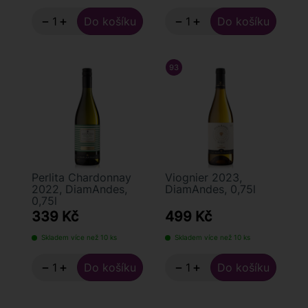
−
+
−
+
93
/ 100
TIM ATKIN
Perlita Chardonnay
Viognier 2023,
2022, DiamAndes,
DiamAndes, 0,75l
0,75l
339 Kč
499 Kč
Skladem více než 10 ks
Skladem více než 10 ks
−
+
−
+