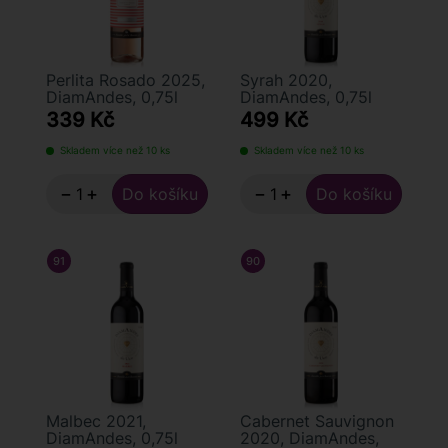
Perlita Rosado 2025,
Syrah 2020,
DiamAndes, 0,75l
DiamAndes, 0,75l
339 Kč
499 Kč
Skladem více než 10 ks
Skladem více než 10 ks
−
+
−
+
91
/ 100
TIM ATKIN
90
/ 100
TIM ATKIN
Malbec 2021,
Cabernet Sauvignon
DiamAndes, 0,75l
2020, DiamAndes,