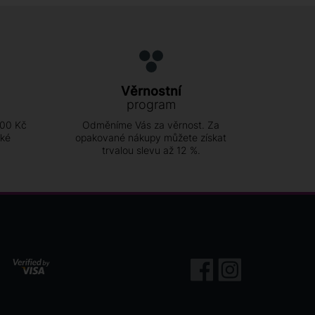
Věrnostní
program
500 Kč
Odměníme Vás za věrnost. Za
ské
opakované nákupy můžete získat
trvalou slevu až 12 %.