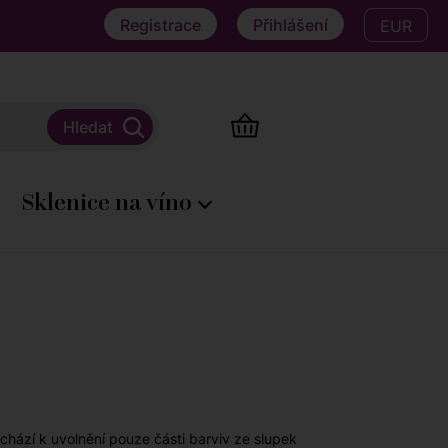
Registrace
Přihlášení
EUR
Sklenice na víno
hází k uvolnění pouze části barviv ze slupek