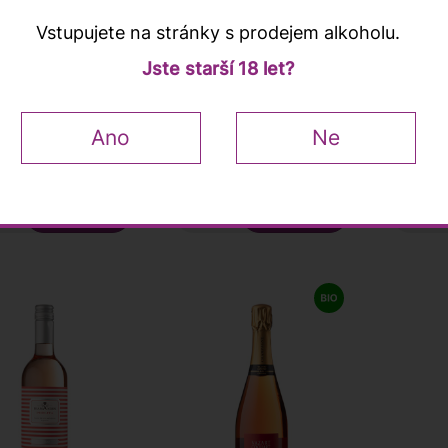
Vstupujete na stránky s prodejem alkoholu.
ant de
"Centovie" Colli
Carigna
Jste starší 18 let?
gogne "Ruban
Aprutini Rosato IGT
Rosato
, Domaine
2022, Umani Ronchi,
2022, S
nce, 0,75l
0,75l
0,75l
 Kč
300 Kč
210 Kč
290 K
Ano
Ne
em více než 10 ks
Skladem více než 10 ks
Skladem
+
−
+
−
00
JAMES SUCKLING