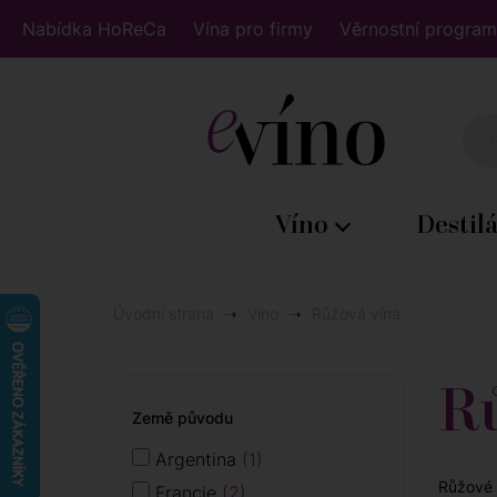
Nabídka HoReCa
Vína pro firmy
Věrnostní program
Víno
Destil
Úvodní strana
Víno
Růžová vína
R
Země původu
Argentina
1
Růžové 
Francie
2