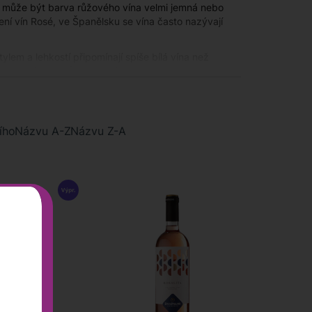
a může být barva růžového vína velmi jemná nebo
ní vín Rosé, ve Španělsku se vína často nazývají
lem a lehkostí připomínají spíše bílá vína než
u popíjet v průběhu celého roku.
 jen tak. Zejména ovocná svěží růžová vína jsou
rase a u grilu. Rosé je klasické "párty" víno, které
ího
Názvu A-Z
Názvu Z-A
posloužit i jako aperitiv a doprovod k lehkým
aci bílých vín. Růžové víno je potřeba dobře
a.
eště mnohem víc. Máme široký výběr stovek vín z
hodlí svého domova. Kdykoli, v jakoukoliv hodinu a
n nebo ochutnat největší klasiky od špičkových
mozřejmě ani vína z Moravy. Všechna byla pečlivě
e na něj obrátit emailem, přes chat nebo
bjednání alespoň šesti lahví navíc zdarma.