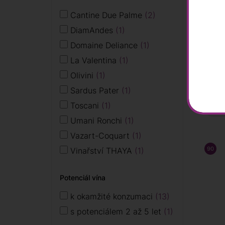
Cantine Due Palme
2
Crém
DiamAndes
1
Bour
Rose"
Domaine Deliance
1
Delia
La Valentina
1
649
Olivini
1
Sklad
Sardus Pater
1
Toscani
1
−
Umani Ronchi
1
Vazart-Coquart
1
90
/ 1
Vinařství THAYA
1
Potenciál vína
k okamžité konzumaci
13
s potenciálem 2 až 5 let
1