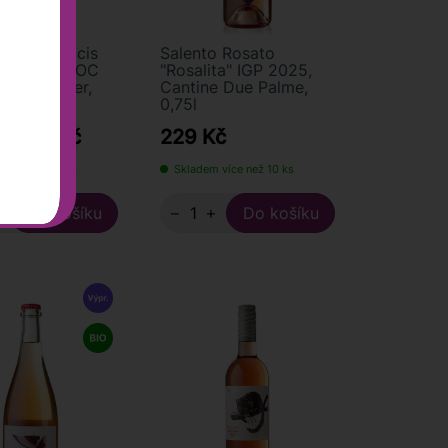
no del Sulcis
Salento Rosato
 "Horus" DOC
"Rosalita" IGP 2025,
ardus Pater,
Cantine Due Palme,
0,75l
č
203 Kč
229 Kč
 více než 10 ks
Skladem více než 10 ks
+
−
+