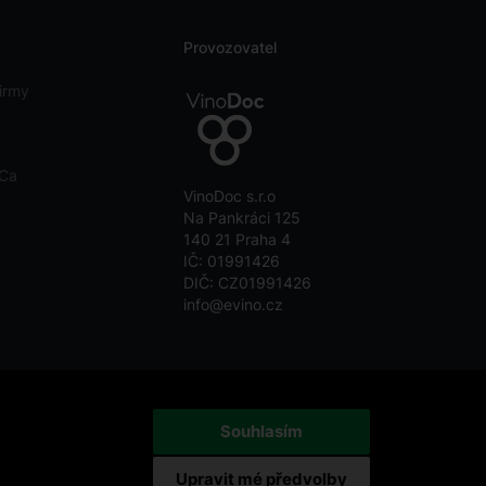
Provozovatel
irmy
eCa
VinoDoc s.r.o
Na Pankráci 125
140 21 Praha 4
IČ: 01991426
DIČ: CZ01991426
info@evino.cz
Souhlasím
Upravit mé předvolby