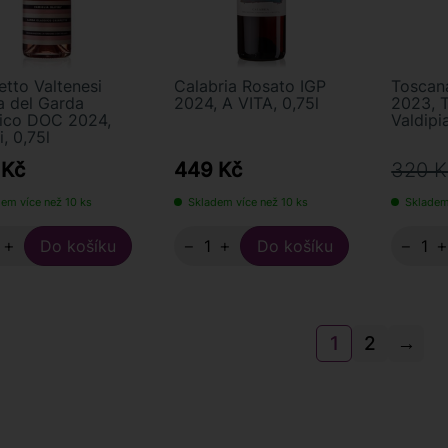
etto Valtenesi
Calabria Rosato IGP
Toscan
a del Garda
2024, A VITA, 0,75l
2023, 
ico DOC 2024,
Valdipia
i, 0,75l
 Kč
449 Kč
320 K
em více než 10 ks
Skladem více než 10 ks
Skladem
+
−
+
−
1
2
→