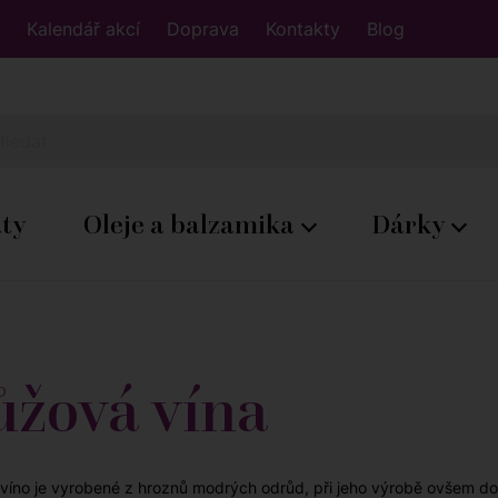
Kalendář akcí
Doprava
Kontakty
Blog
áty
Oleje a balzamika
Dárky
ůžová vína
víno je vyrobené z hroznů modrých odrůd, při jeho výrobě ovšem doc