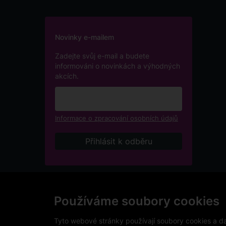
Novinky e-mailem
Zadejte svůj e-mail a budete
informováni o novinkách a výhodných
akcích.
Informace o zpracování osobních údajů
Podle zákona o evidenci tržeb je prodávající povinen v
přijatou tržbu u správce daně online, v případě techni
Používáme soubory cookies
V e-shopu eVíno.cz platí zákaz prodeje alkoholických n
Tyto webové stránky používají soubory cookies a dal