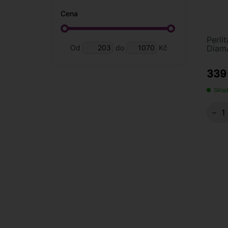
Cena
Perli
Od
do
Kč
DiamA
339
Sklad
−