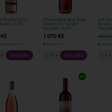
ta Rosado 2025,
Champagne Brut Rosé
LOLI C
ndes, 0,75l
Grand Cru, Vazart-
Rosato
Coquart, 0,75l
Toscani
 Kč
1 070 Kč
490 K
em více než 10 ks
Skladem 1 ks
Skladem
+
−
+
−