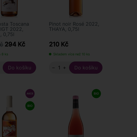
osta Toscana
Pinot noir Rosé 2022,
 IGT 2022,
THAYA, 0,75l
, 0,75l
č
294 Kč
210 Kč
 8 ks
Skladem více než 10 ks
+
−
+