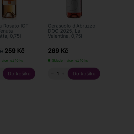
a Rosato IGT
Cerasuolo d'Abruzzo
Tenuta
DOC 2025, La
tta, 0,75l
Valentina, 0,75l
č
259 Kč
269 Kč
 více než 10 ks
Skladem více než 10 ks
+
−
+