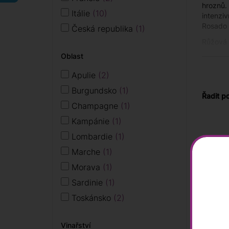
hroznů.
Itálie
10
intenziv
Rosado a
Česká republika
1
Růžová v
červená
Oblast
V závisl
Apulie
2
dobrým s
si skvěl
Burgundsko
1
Řadit p
Vína se
Champagne
1
dezertů
Kampánie
1
vychlad
Lombardie
1
Kupt
Marche
1
Interne
Morava
1
Evropy.
Sardinie
1
každý d
vinařst
Toskánsko
2
vybrána
telefon
Vinařství