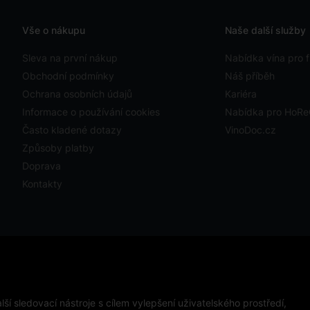
Vše o nákupu
Naše další služby
Sleva na první nákup
Nabídka vína pro f
Obchodní podmínky
Náš příběh
Ochrana osobních údajů
Kariéra
Informace o používání cookies
Nabídka pro HoR
Často kladené dotazy
VinoDoc.cz
Způsoby platby
Doprava
Kontakty
ystavit kupujícímu účtenku. Zároveň je povinen zaevidovat
ckého výpadku pak nejpozději do 48 hodin.
ápojů osobám mladším 18 let.
ší sledovací nástroje s cílem vylepšení uživatelského prostředí,