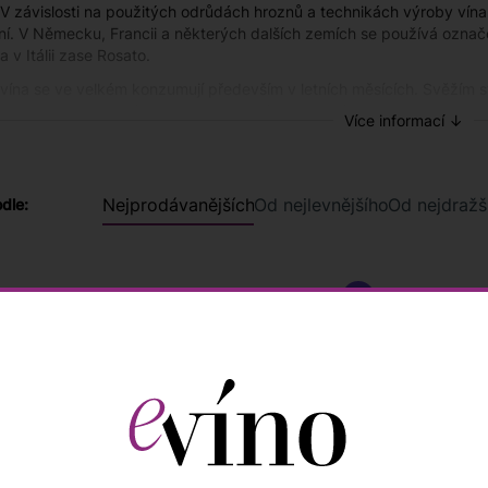
 V závislosti na použitých odrůdách hroznů a technikách výroby vín
ní. V Německu, Francii a některých dalších zemích se používá označe
 v Itálii zase Rosato.
ína se ve velkém konzumují především v letních měsících. Svěžím sty
. Vzhledem k širokému gastronomickému použití se samozřejmě moho
Více informací ↓
osti na chuti a její intenzitě si lze většinu kvalitních Rosé vychutnat
polečníkem pro odpoledne strávená u bazénu, nebo letní večery na te
e vychutnáte s přáteli.
Nejprodávanějších
Od nejlevnějšího
Od nejdražš
odle:
 hodí k pokrmům z ryb, grilovanému masu, letním salátům, ale mohou 
m. Růžové víno podávajete v menších sklenicích určených pro konzum
it, teplota při podávání by měla dosahovat zhruba osmi stupňů Celsi
e si růžové víno online na eVíno
tový obchod eVíno vám nabízí všechny výhody klasické vinotéky a j
 Všechna vína jsou dostupná skladem a vy si je můžete objednat z po
en. U nás můžete objevovat méně známá vína z menších apelací a zó
ví z Itálie, Španělska, Francie, Německa nebo Rakouska. Nechybí sa
 naším sommeliérem, který vám velmi rád poradí s výběrem. Můžete s
icky. Objednaná vína vám doručíme během dvou pracovních dní, při o