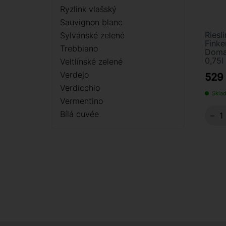
Ryzlink vlašský
Sauvignon blanc
Riesl
Sylvánské zelené
Finke
Trebbiano
Doma
0,75l
Veltlínské zelené
Verdejo
529
Verdicchio
Sklad
Vermentino
Bílá cuvée
−