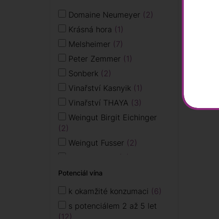
Domaine Neumeyer
2
Alto 
Krásná hora
1
DOC 
Zemme
Melsheimer
7
459
Peter Zemmer
1
Sonberk
2
Sklad
Vinařství Kasnyik
1
−
Vinařství THAYA
3
Weingut Birgit Eichinger
2
Weingut Fusser
2
Weingut Türk
2
Potenciál vína
k okamžité konzumaci
6
s potenciálem 2 až 5 let
12