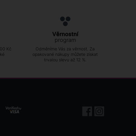
Věrnostní
program
500 Kč
Odměníme Vás za věrnost. Za
ské
opakované nákupy můžete získat
trvalou slevu až 12 %.