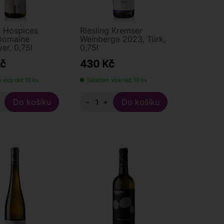
g Hospices
Riesling Kremser
Domaine
Weinberge 2023, Türk,
er, 0,75l
0,75l
č
430 Kč
 více než 10 ks
Skladem více než 10 ks
+
−
+