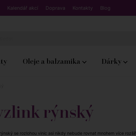
Kalendář akcí
Doprava
Kontakty
Blog
áty
Oleje a balzamika
Dárky
ký
zlink rýnský
 rýnský se rozlohou vinic asi nikdy nebude rovnat mnohem více rozš