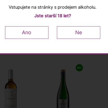
Vstupujete na stránky s prodejem alkoholu.
Adige Riesling
Paradiesgarten
Rieslin
Jste starší 18 let?
2025, Peter
Riesling 2019, Fußer,
hora, 0
r, 0,75l
0,75l
 Kč
650 Kč
250 K
Ano
Ne
em více než 10 ks
Skladem více než 10 ks
Skladem
+
−
+
−