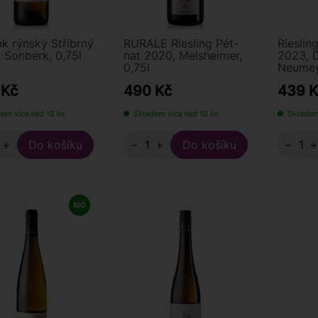
nk rýnský Stříbrný
RURALE Riesling Pét-
Rieslin
 Sonberk, 0,75l
nat 2020, Melsheimer,
2023, 
0,75l
Neumey
 Kč
490 Kč
439 K
em více než 10 ks
Skladem více než 10 ks
Skladem
+
−
+
−