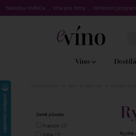
Nabídka HoReCa
Vína pro firmy
Věrnostní program
Víno
Destil
Úvodní strana
Víno
Bílá vína
Ryzlink rýns
Ry
Země původu
Francie
2
Ryzlink
Itálie
1