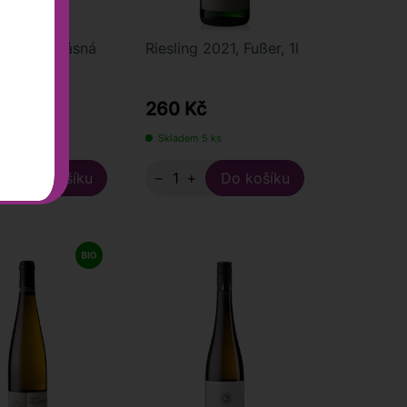
g 2023, Krásná
Riesling 2021, Fußer, 1l
,75l
č
260 Kč
 více než 10 ks
Skladem 5 ks
+
−
+