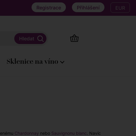
Registrace
Přihlášení
EUR
Sklenice na víno
ířenému
Chardonnay
nebo
Sauvignonu blanc
. Navíc