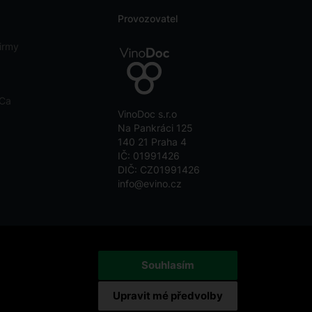
Provozovatel
irmy
eCa
VinoDoc s.r.o
Na Pankráci 125
140 21 Praha 4
IČ: 01991426
DIČ: CZ01991426
info@evino.cz
Souhlasím
Upravit mé předvolby