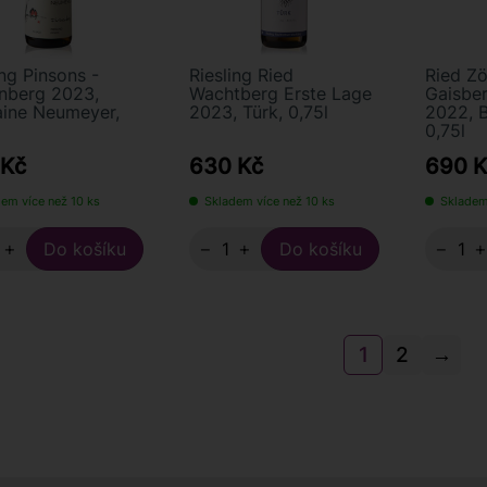
ing Pinsons -
Riesling Ried
Ried Z
nberg 2023,
Wachtberg Erste Lage
Gaisber
ine Neumeyer,
2023, Türk, 0,75l
2022, B
0,75l
 Kč
630 Kč
690 K
em více než 10 ks
Skladem více než 10 ks
Skladem
+
−
+
−
1
2
→