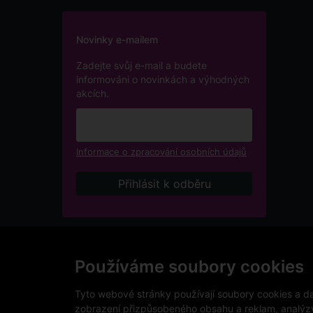
Novinky e-mailem
Zadejte svůj e-mail a budete
informováni o novinkách a výhodných
akcích.
Informace o zpracování osobních údajů
Podle zákona o evidenci tržeb je prodávající povinen v
přijatou tržbu u správce daně online, v případě techni
Používáme soubory cookies
V e-shopu eVíno.cz platí zákaz prodeje alkoholických n
Tyto webové stránky používají soubory cookies a dal
zobrazení přizpůsobeného obsahu a reklam, analýzy 