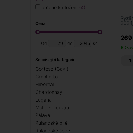
určené k uložení
4
Ryzli
2024,
Cena
269
Od
do
Kč
Sklad
Související kategorie
−
Cortese (Gavi)
Grechetto
Hibernal
Chardonnay
Lugana
Müller-Thurgau
Pálava
Rulandské bílé
Rulandské šedé