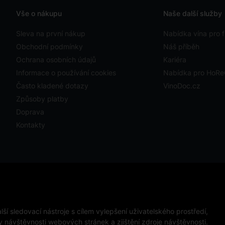
Vše o nákupu
Naše další služby
Sleva na první nákup
Nabídka vína pro f
Obchodní podmínky
Náš příběh
Ochrana osobních údajů
Kariéra
Informace o používání cookies
Nabídka pro HoR
Často kladené dotazy
VinoDoc.cz
Způsoby platby
Doprava
Kontakty
ystavit kupujícímu účtenku. Zároveň je povinen zaevidovat
ckého výpadku pak nejpozději do 48 hodin.
ápojů osobám mladším 18 let.
ší sledovací nástroje s cílem vylepšení uživatelského prostředí,
návštěvnosti webových stránek a zjištění zdroje návštěvnosti.