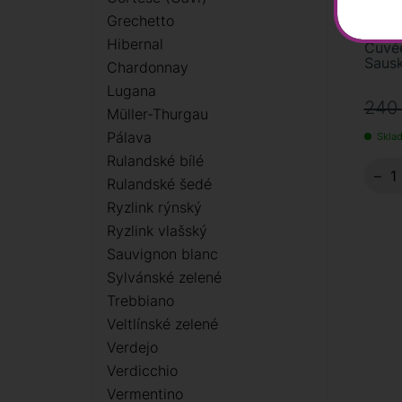
Grechetto
Hibernal
Cuvée
Sausk
Chardonnay
Lugana
240
Müller-Thurgau
Pálava
Sklad
Rulandské bílé
−
Rulandské šedé
Ryzlink rýnský
Ryzlink vlašský
Sauvignon blanc
Sylvánské zelené
Trebbiano
Veltlínské zelené
Verdejo
Verdicchio
Vermentino