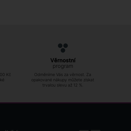
Věrnostní
program
500 Kč
Odměníme Vás za věrnost. Za
ské
opakované nákupy můžete získat
trvalou slevu až 12 %.