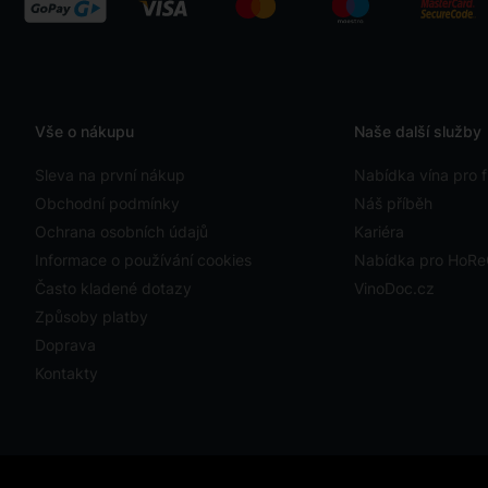
Vše o nákupu
Naše další služby
Sleva na první nákup
Nabídka vína pro f
Obchodní podmínky
Náš příběh
Ochrana osobních údajů
Kariéra
Informace o používání cookies
Nabídka pro HoR
Často kladené dotazy
VinoDoc.cz
Způsoby platby
Doprava
Kontakty
ystavit kupujícímu účtenku. Zároveň je povinen zaevidovat