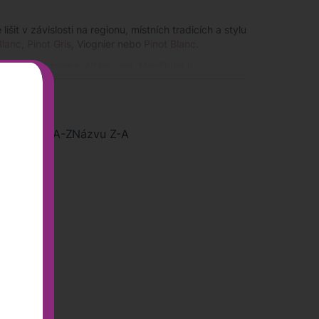
šit v závislosti na regionu, místních tradicích a stylu
Blanc
,
Pinot Gris
, Viognier nebo
Pinot Blanc
.
a dosáhnout zajímavějšího vína. Například k
ozeně vysokou kyselost. Někdy se přidávají malé
inař může vytvářet před nebo po fermentaci,
i kvalitami vína.
ího
Názvu A-Z
Názvu Z-A