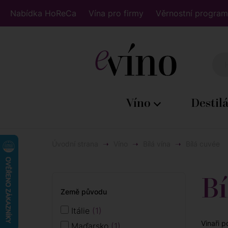
Nabídka HoReCa
Vína pro firmy
Věrnostní program
Víno
Destil
Úvodní strana
Víno
Bílá vína
Bílá cuvée
Bí
Země původu
Itálie
1
Vinaři p
Maďarsko
1