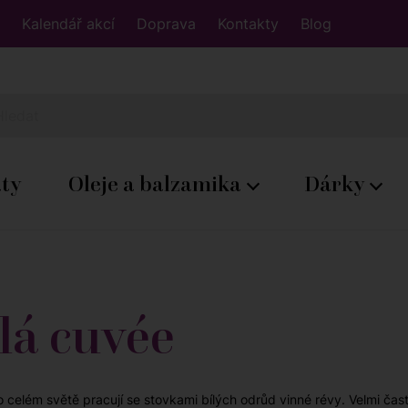
Kalendář akcí
Doprava
Kontakty
Blog
áty
Oleje a balzamika
Dárky
lá cuvée
o celém světě pracují se stovkami bílých odrůd vinné révy. Velmi čast