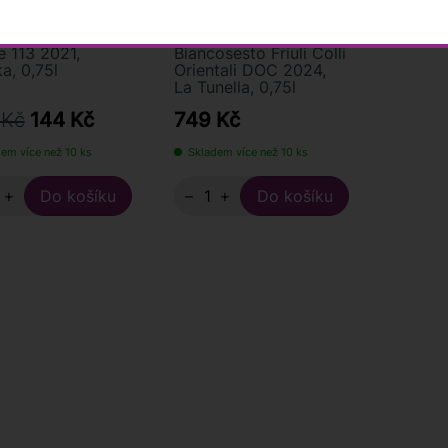
 113 2021,
Biancosesto Friuli Colli
a, 0,75l
Orientali DOC 2024,
La Tunella, 0,75l
 Kč
144 Kč
749 Kč
em více než 10 ks
Skladem více než 10 ks
+
−
+