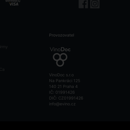
Provozovatel
irmy
eCa
VinoDoc s.r.o
Na Pankráci 125
140 21 Praha 4
IČ: 01991426
DIČ: CZ01991426
info@evino.cz