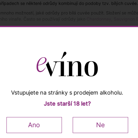
řípadech se některé odrůdy kombinují do podoby tzv. bílých cuvée.
 mnoho možností, jaké odrůdy pro bílá cuvée použít. Složení se může li
ího vinaře. Často se používají odrůdy jako
Chardonnay
,
Sauvignon 
ée vinaři produkují s cílem spojit unikátní vlastnosti několika odrůd 
Více informací ↓
nay se dobře hodí odrůdy, které mají intenzivnější aromatiku a přir
í určité odrůdy, aby se zvýšila barva nebo aroma. Výsledné cuvée v
druhá, populárnější možnost dává vinaři větší kontrolu nad konečným
Nejprodávanějších
Od nejlevnějšího
Od nejdražš
odle:
Vstupujete na stránky s prodejem alkoholu.
Jste starší 18 let?
Ano
Ne