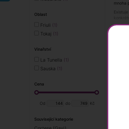
mnoha p
Existuje
Oblast
konkrétn
Friuli
1
Bílá cuv
Chardon
Tokaj
1
množstv
přičemž 
Vinařství
Řadit p
La Tunella
1
Sauska
1
Cena
Od
do
Kč
Související kategorie
Cortese (Gavi)