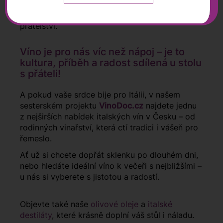
pečlivě ochutnáváme a vybíráme osobně, často
přímo od vinařů, s nimiž nás spojuje dlouholeté
přátelství.
Víno je pro nás víc než nápoj – je to
kultura, příběh a radost sdílená u stolu
s přáteli!
A pokud vaše srdce bije pro Itálii, v našem
sesterském projektu
VinoDoc.cz
najdete jednu
z nejširších nabídek italských vín v Česku – od
rodinných vinařství, která ctí tradici i vášeň pro
řemeslo.
Ať už si chcete dopřát sklenku po dlouhém dni,
nebo hledáte ideální víno k večeři s nejbližšími –
u nás si vyberete s jistotou a radostí.
Objevte také naše
olivové oleje
a
italské
destiláty
, které krásně doplní váš stůl i náladu.