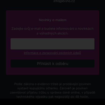
info@evino.cz
Novinky e-mailem
Zadejte svůj e-mail a budete informováni o novinkách
a výhodných akcích.
Informace o zpracování osobních údajů
Podle zákona o evidenci tržeb je prodávající povinen
vystavit kupujícímu účtenku. Zároveň je povinen
zaevidovat přijatou tržbu u správce daně online, v případě
technického výpadku pak nejpozději do 48 hodin.
V e-shopu eVíno.cz platí zákaz prodeje alkoholických