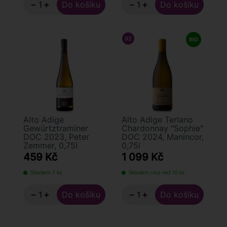
−
+
−
+
92
/ 100
FALSTAFF
Alto Adige
Alto Adige Terlano
Gewürtztraminer
Chardonnay "Sophie"
DOC 2023, Peter
DOC 2024, Manincor,
Zemmer, 0,75l
0,75l
459 Kč
1 099 Kč
Skladem 7 ks
Skladem více než 10 ks
−
+
−
+