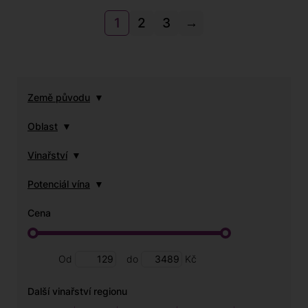
1
2
3
→
Země původu
Oblast
Vinařství
Potenciál vína
Cena
Od
do
Kč
Další vinařství regionu