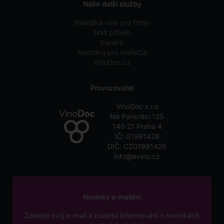
Naše další služby
Nabídka vína pro firmy
Náš příběh
Kariéra
Nabídka pro HoReCa
VinoDoc.cz
Provozovatel
VinoDoc s.r.o
Na Pankráci 125
140 21 Praha 4
IČ: 01991426
DIČ: CZ01991426
info@evino.cz
Novinky e-mailem
Zadejte svůj e-mail a budete informováni o novinkách