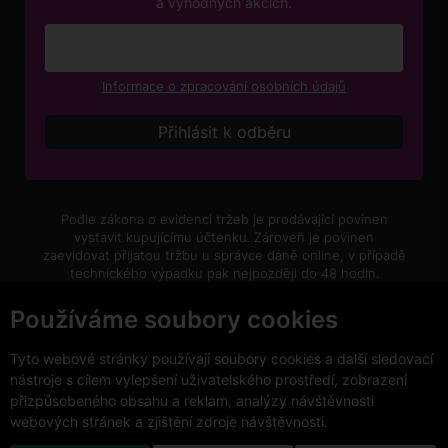
a výhodných akcích.
Informace o zpracování osobních údajů
Podle zákona o evidenci tržeb je prodávající povinen
vystavit kupujícímu účtenku. Zároveň je povinen
zaevidovat přijatou tržbu u správce daně online, v případě
technického výpadku pak nejpozději do 48 hodin.
V e-shopu eVíno.cz platí zákaz prodeje alkoholických
Používáme soubory cookies
nápojů osobám mladším 18 let.
Tyto webové stránky používají soubory cookies a další sledovací
nástroje s cílem vylepšení uživatelského prostředí, zobrazení
přizpůsobeného obsahu a reklam, analýzy návštěvnosti
webových stránek a zjištění zdroje návštěvnosti.
Copyright © 2026 VinoDoc s.r.o. Všechna práva vyhrazena.