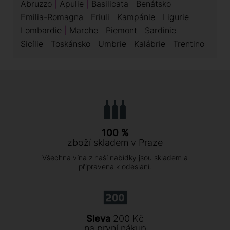
Abruzzo
Apulie
Basilicata
Benátsko
Emilia-Romagna
Friuli
Kampánie
Ligurie
Lombardie
Marche
Piemont
Sardinie
Sicílie
Toskánsko
Umbrie
Kalábrie
Trentino
100 %
zboží skladem v Praze
Všechna vína z naší nabídky jsou skladem a
připravena k odeslání.
Sleva
200 Kč
na první nákup