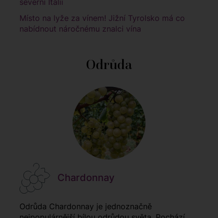
severní Itálii
Místo na lyže za vínem! Jižní Tyrolsko má co
nabídnout náročnému znalci vína
Odrůda
Chardonnay
Odrůda Chardonnay je jednoznačně
nejpopulárnější bílou odrůdou světa. Pochází