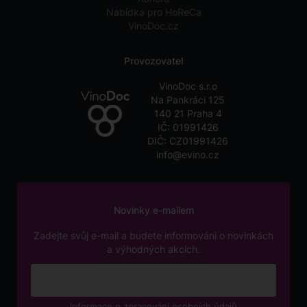
Nabídka pro HoReCa
VinoDoc.cz
Provozovatel
VinoDoc s.r.o
Na Pankráci 125
140 21 Praha 4
IČ: 01991426
DIČ: CZ01991426
info@evino.cz
Novinky e-mailem
Zadejte svůj e-mail a budete informováni o novinkách
a výhodných akcích.
Informace o zpracování osobních údajů