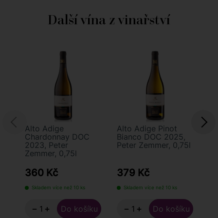
Další vína z vinařství
Alto Adige
Alto Adige Pinot
Al
Chardonnay DOC
Bianco DOC 2025,
Sa
2023, Peter
Peter Zemmer, 0,75l
20
Zemmer, 0,75l
Ze
360 Kč
379 Kč
4
Skladem více než 10 ks
Skladem více než 10 ks
−
+
−
+