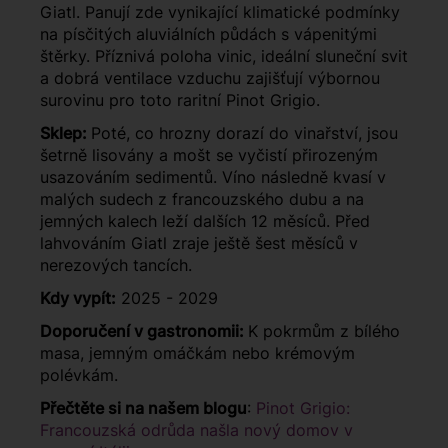
Giatl. Panují zde vynikající klimatické podmínky
na písčitých aluviálních půdách s vápenitými
štěrky. Příznivá poloha vinic, ideální sluneční svit
a dobrá ventilace vzduchu zajišťují výbornou
surovinu pro toto raritní Pinot Grigio.
Sklep:
Poté, co hrozny dorazí do vinařství, jsou
šetrně lisovány a mošt se vyčistí přirozeným
usazováním sedimentů. Víno následně kvasí v
malých sudech z francouzského dubu a na
jemných kalech leží dalších 12 měsíců. Před
lahvováním Giatl zraje ještě šest měsíců v
nerezových tancích.
Kdy vypít:
2025 - 2029
Doporučení v gastronomii:
K pokrmům z bílého
masa, jemným omáčkám nebo krémovým
polévkám.
Přečtěte si na našem blogu
:
Pinot Grigio:
Francouzská odrůda našla nový domov v