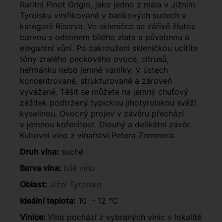
Raritní Pinot Grigio, jako jedno z mála v Jižním
Tyrolsku vinifikované v barikových sudech v
kategorii Riserva. Ve skleničce se zářivě žlutou
barvou s odstínem bílého zlata a půvabnou a
elegantní vůní. Po zakroužení skleničkou ucítíte
tóny zralého peckového ovoce, citrusů,
heřmánku nebo jemné vanilky. V ústech
koncentrované, strukturované a zároveň
vyvážené. Těšit se můžete na jemný chuťový
zážitek podtržený typickou jihotyrolskou svěží
kyselinou. Ovocný projev v závěru přechází
v jemnou kořenitost. Dlouhý a delikátní závěr.
Kultovní víno z vinařství Petera Zemmera.
Druh vína:
suché
Barva vína:
bílé víno
Oblast:
Jižní Tyrolsko
Ideální teplota:
10 - 12 °C
Vinice:
Víno pochází z vybraných vinic v lokalitě