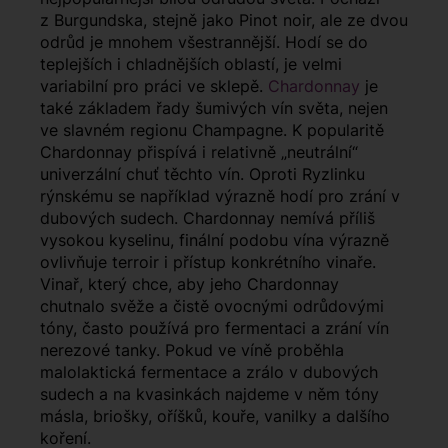
z Burgundska, stejně jako Pinot noir, ale ze dvou
odrůd je mnohem všestrannější. Hodí se do
teplejších i chladnějších oblastí, je velmi
variabilní pro práci ve sklepě.
Chardonnay
je
také základem řady šumivých vín světa, nejen
ve slavném regionu Champagne. K popularitě
Chardonnay přispívá i relativně „neutrální“
univerzální chuť těchto vín. Oproti Ryzlinku
rýnskému se například výrazně hodí pro zrání v
dubových sudech. Chardonnay nemívá příliš
vysokou kyselinu, finální podobu vína výrazně
ovlivňuje terroir i přístup konkrétního vinaře.
Vinař, který chce, aby jeho Chardonnay
chutnalo svěže a čistě ovocnými odrůdovými
tóny, často používá pro fermentaci a zrání vín
nerezové tanky. Pokud ve víně proběhla
malolaktická fermentace a zrálo v dubových
sudech a na kvasinkách najdeme v něm tóny
másla, briošky, oříšků, kouře, vanilky a dalšího
koření.