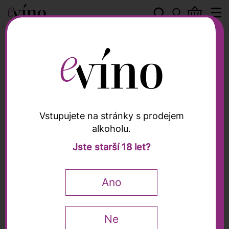
Peter Zemmer
Vstupujete na stránky s prodejem
alkoholu.
Peter Zemmer
Jste starší 18 let?
Alto Adige Pinot Grigio
Riserva DOC 2023,
Ano
Peter Zemmer, 0,75l
Ne
0,75 l