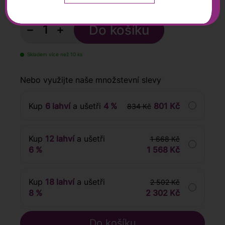
s DPH
−
+
Skladem více než 10 ks
Nebo využijte naše množstevní slevy
Kup
6 lahví
a ušetři
4 %
801 Kč
834 Kč
Kup
12 lahví
a ušetři
1 668 Kč
6 %
1 568 Kč
Kup
18 lahví
a ušetři
2 502 Kč
8 %
2 302 Kč