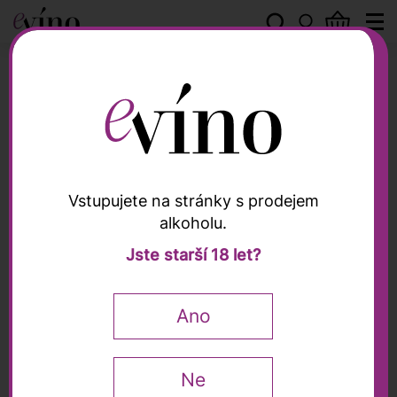
Peter Zemmer
Vstupujete na stránky s prodejem
alkoholu.
Peter Zemmer
Jste starší 18 let?
Dárková krabička,
Zemmer - na 2 lahev
Ano
Ne
139
Kč