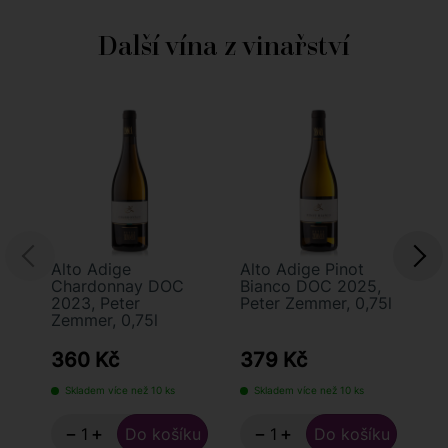
Další vína z vinařství
Alto Adige
Alto Adige Pinot
Al
Chardonnay DOC
Bianco DOC 2025,
Sa
2023, Peter
Peter Zemmer, 0,75l
20
Zemmer, 0,75l
Ze
360 Kč
379 Kč
4
Skladem více než 10 ks
Skladem více než 10 ks
−
+
−
+