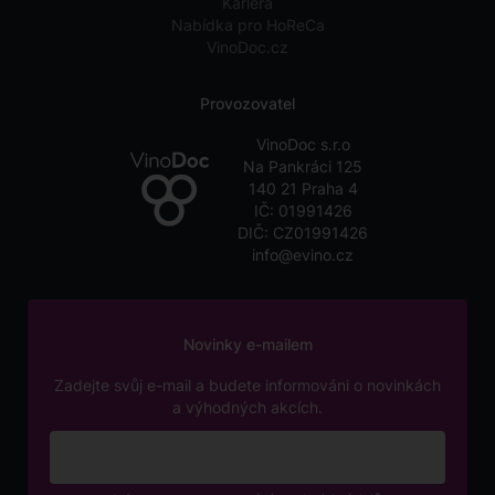
Kariéra
Nabídka pro HoReCa
VinoDoc.cz
Provozovatel
VinoDoc s.r.o
Na Pankráci 125
140 21 Praha 4
IČ: 01991426
DIČ: CZ01991426
info@evino.cz
Novinky e-mailem
Zadejte svůj e-mail a budete informováni o novinkách
a výhodných akcích.