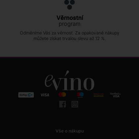
Věrnostní
program
Odměníme Vás za věrnost. Za opakované nákupy
můžete získat trvalou slevu až 12 %.
Vše o nákupu