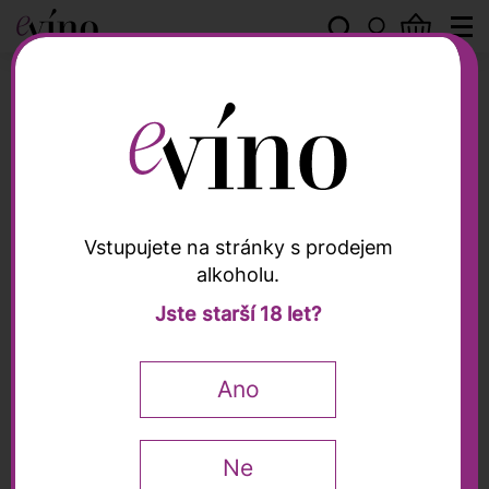
Peter Zemmer
Vstupujete na stránky s prodejem
alkoholu.
Peter Zemmer
Jste starší 18 let?
Dárková krabička,
Zemmer - na 1 lahev
Ano
Ne
129
Kč