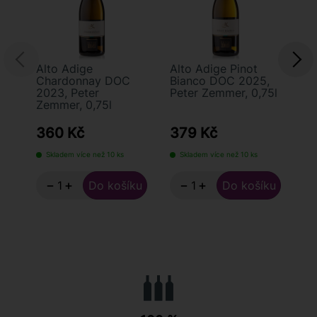
Alto Adige
Alto Adige Pinot
Al
Chardonnay DOC
Bianco DOC 2025,
Gr
2023, Peter
Peter Zemmer, 0,75l
Pe
Zemmer, 0,75l
360 Kč
379 Kč
3
Skladem více než 10 ks
Skladem více než 10 ks
−
+
−
+