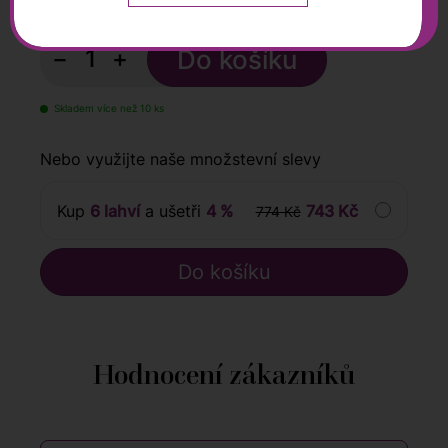
s DPH
−
+
Skladem více než 10 ks
Nebo využijte naše množstevní slevy
Kup
6 lahví
a ušetři
4 %
743 Kč
774 Kč
Hodnocení zákazníků