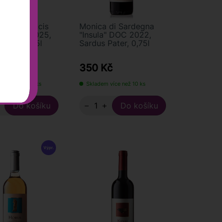
no del Sulcis
Monica di Sardegna
us" DOC 2025,
"Insula" DOC 2022,
Pater, 0,75l
Sardus Pater, 0,75l
č
350 Kč
 více než 100 ks
Skladem více než 10 ks
+
−
+