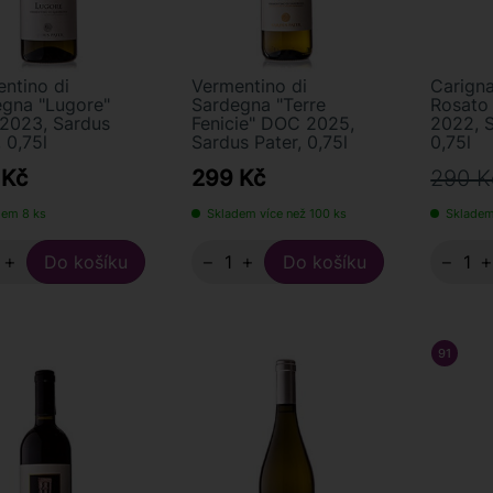
ntino di
Vermentino di
Carigna
gna "Lugore"
Sardegna "Terre
Rosato
2023, Sardus
Fenicie" DOC 2025,
2022, S
 0,75l
Sardus Pater, 0,75l
0,75l
 Kč
299 Kč
290 K
dem 8 ks
Skladem více než 100 ks
Skladem
+
−
+
−
91
/ 100