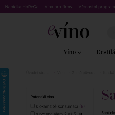
Nabídka HoReCa
Vína pro firmy
Věrnostní program
Víno
Destil
Úvodní strana
Víno
Země původu
Italská
Sa
Potenciál vína
k okamžité konzumaci
8
Sardinie
s potenciálem 2 až 5 let