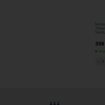
Monic
"Insu
Sardu
359
Sklad
−