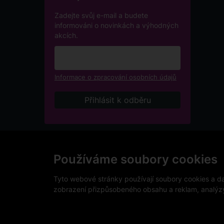
Zadejte svůj e-mail a budete
informováni o novinkách a výhodných
akcích.
Informace o zpracování osobních údajů
Podle zákona o evidenci tržeb je prodávající povinen v
přijatou tržbu u správce daně online, v případě techni
Používáme soubory cookies
V e-shopu eVíno.cz platí zákaz prodeje alkoholických n
Tyto webové stránky používají soubory cookies a dal
zobrazení přizpůsobeného obsahu a reklam, analýzy 
Copyright © 2026 VinoDoc s.r.o. Všechna práva vyhraz