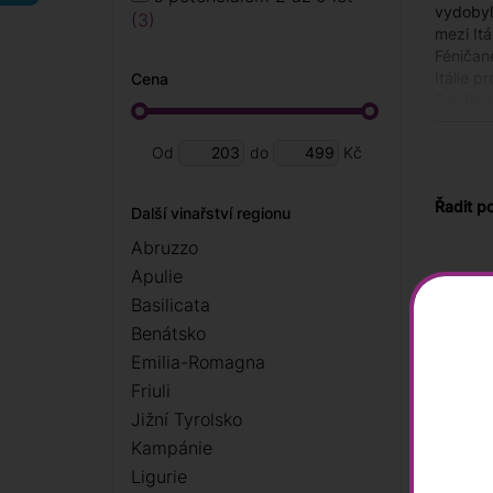
vydobyl
3
mezi Itá
Féničané
Itálie p
Cena
Sardinie
Carigna
revoluc
Od
do
Kč
si nadál
Řadit p
Další vinařství regionu
Hlavní 
Abruzzo
Provinci
Apulie
Rozloha 
Basilicata
Benátsko
Emilia-Romagna
Friuli
Jižní Tyrolsko
Kampánie
Ligurie