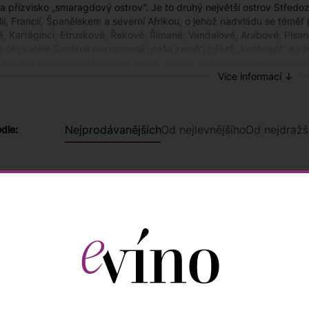
a přízvisko „smaragdový ostrov“. Je to druhý největší ostrov Středo
lií, Francií, Španělskem a severní Afrikou, o jehož nadvládu se téměř 
, Kartáginci, Etruskové, Řekové, Římané, Vandalové, Arabové, Pisané, 
ro obyvatele Sardinie neznamená „naše země“, nýbrž „kontinent“ a vína
 má své unikátní odrůdy révy vinné, z nichž některé jsou autochtonní
no nebo Garnacha, sem byly dovezeny ze Španělska. V posledních lete
Více informací ↓
i, která zmodernizovala výrobu a vzniklo 20 vinařských zón DOC a je
e zachovávají svůj typický charakter.
Nejprodávanějších
Od nejlevnějšího
Od nejdražš
odle:
město regionu:
Cagliari
e:
Cagliari (CA), Nuoro (NU), Oristano (OR), Sassari (SS)
vinic:
43 331 ha
91
/ 100
FALSTAFF