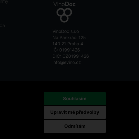
irmy
eCa
VinoDoc s.r.o
Na Pankráci 125
140 21 Praha 4
IČ: 01991426
DIČ: CZ01991426
info@evino.cz
Souhlasím
Upravit mé předvolby
Odmítám
by reCAPTCHA and the Google
Privacy Policy
and
Terms of
Service
apply.
Změnit nastavení cookies