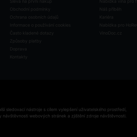
Sleva na první nákup
Nabídka vína pro f
Obchodní podmínky
Náš příběh
Ochrana osobních údajů
Kariéra
Informace o používání cookies
Nabídka pro HoR
Často kladené dotazy
VinoDoc.cz
Způsoby platby
Doprava
Kontakty
ystavit kupujícímu účtenku. Zároveň je povinen zaevidovat
ckého výpadku pak nejpozději do 48 hodin.
ápojů osobám mladším 18 let.
ší sledovací nástroje s cílem vylepšení uživatelského prostředí,
návštěvnosti webových stránek a zjištění zdroje návštěvnosti.
ena.
This site is protected 