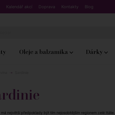
Kalendář akcí
Doprava
Kontakty
Blog
áty
Oleje a balzamika
Dárky
 vína
Sardinie
rdinie
 má největší předpoklady být tím nejosobitějším regionem celé Itáli