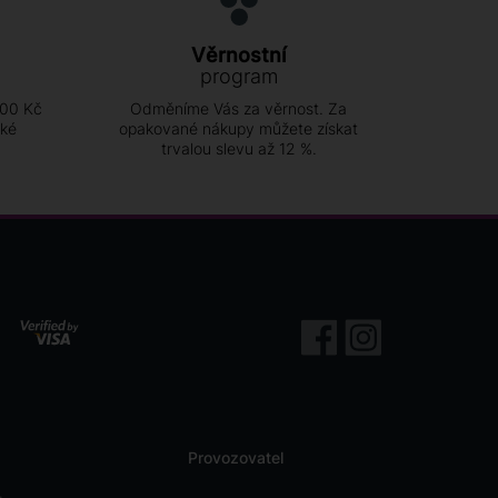
Věrnostní
program
500 Kč
Odměníme Vás za věrnost. Za
ské
opakované nákupy můžete získat
trvalou slevu až 12 %.
Provozovatel