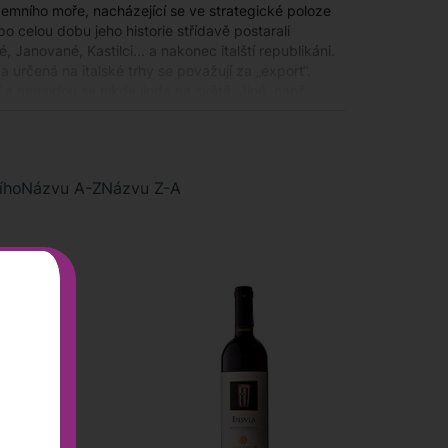
zemního moře, nacházející se ve strategické poloze
po celou dobu jeho historie střídavě postarali
Janované, Kastilci... a nakonec italští republikáni.
 určená na italské trhy se považují za „export“.
 a nenajdou se nikde jinde na světě. Jiné, např.
ch vinohradnictví a vinařství Sardinie zažilo
dna DOCG pro Vermentino di Gallura, avšak její vína
ího
Názvu A-Z
Názvu Z-A