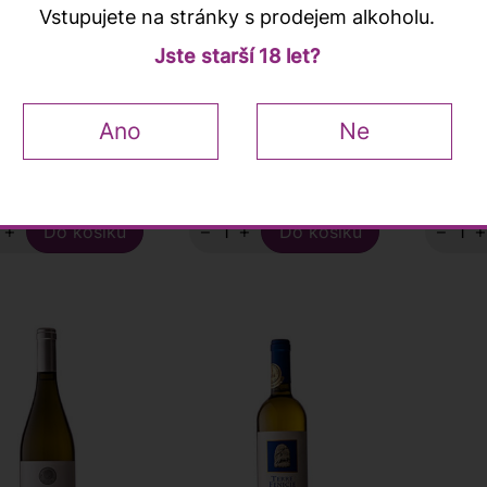
Vstupujete na stránky s prodejem alkoholu.
Jste starší 18 let?
onau di Sardegna
Carignano del Sulcis
Carigna
s" DOC 2024,
"Is Arenas" Riserva
"Is Sol
s Pater, 0,75l
DOC 2020, Sardus
Sardus 
Pater, 0,75l
Ano
Ne
 Kč
490 Kč
329 K
em více než 10 ks
Skladem více než 10 ks
Skladem
+
−
+
−
00
RAFFAELE VECCHIONE