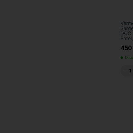
Verme
Sarde
DOC 
Pater,
450
Skla
−