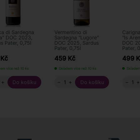
a di Sardegna
Vermentino di
Carigna
la" DOC 2023,
Sardegna "Lugore"
"Is Are
s Pater, 0,75l
DOC 2025, Sardus
DOC 20
Pater, 0,75l
Pater, 0
 Kč
459 Kč
499 K
em více než 10 ks
Skladem více než 10 ks
Skladem
+
−
+
−