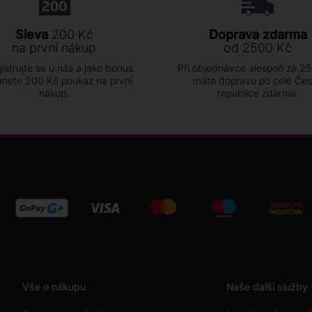
Sleva
200 Kč
Doprava zdarma
na první nákup
od 2500 Kč
istrujte se u nás a jako bonus
Při objednávce alespoň za 2
anete 200 Kč poukaz na první
máte dopravu po celé Če
nákup.
republice zdarma.
Vše o nákupu
Naše další služby