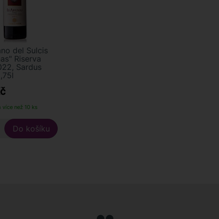
no del Sulcis
nas" Riserva
22, Sardus
,75l
č
 více než 10 ks
+