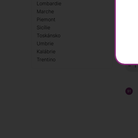
Lombardie
Marche
Cann
Piemont
"Fora
Sardu
Sicílie
Toskánsko
359
Umbrie
Kalábrie
Sklad
Trentino
−
91
/ 1