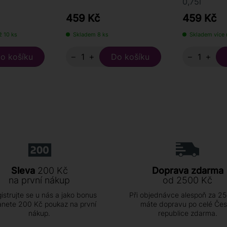
0,75l
459 Kč
459 Kč
ž 10 ks
Skladem 8 ks
Skladem více 
−
+
−
+
Sleva
200 Kč
Doprava zdarma
na první nákup
od 2500 Kč
istrujte se u nás a jako bonus
Při objednávce alespoň za 2
anete 200 Kč poukaz na první
máte dopravu po celé Če
nákup.
republice zdarma.