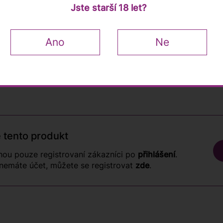
Jste starší 18 let?
Ano
Ne
Hodnocení zákazník
 tento produkt
ou pouze registrovaní zákazníci po
přihlášení
.
nemáte účet, můžete se registrovat
zde
.