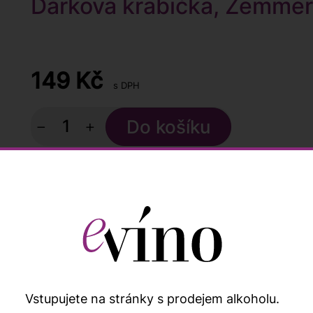
Dárková krabička, Zemmer 
149
Kč
s DPH
−
+
Skladem více než 10 ks
Nebo využijte naše množstevní slevy
Kup
6 lahví
a ušetři
4 %
858
894 Kč
Vstupujete na stránky s prodejem alkoholu.