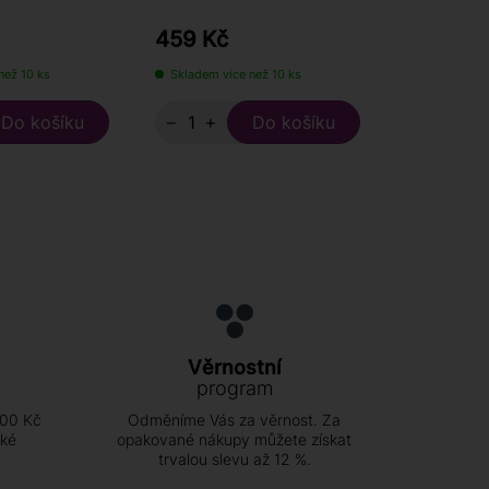
459 Kč
380 Kč
než 10 ks
Skladem více než 10 ks
Skladem 3 
−
+
−
+
Věrnostní
program
500 Kč
Odměníme Vás za věrnost. Za
ské
opakované nákupy můžete získat
trvalou slevu až 12 %.