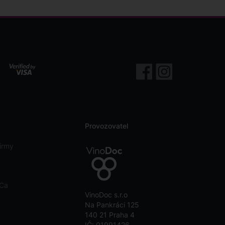
Provozovatel
irmy
eCa
VinoDoc s.r.o
Na Pankráci 125
140 21 Praha 4
IČ: 01991426