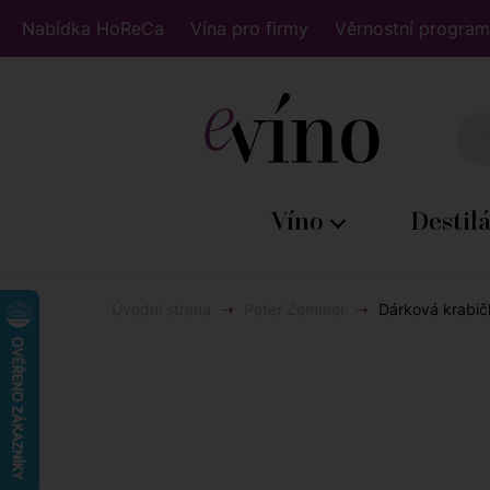
Nabídka HoReCa
Vína pro firmy
Věrnostní program
Víno
Destil
Úvodní strana
Peter Zemmer
Dárková krabič