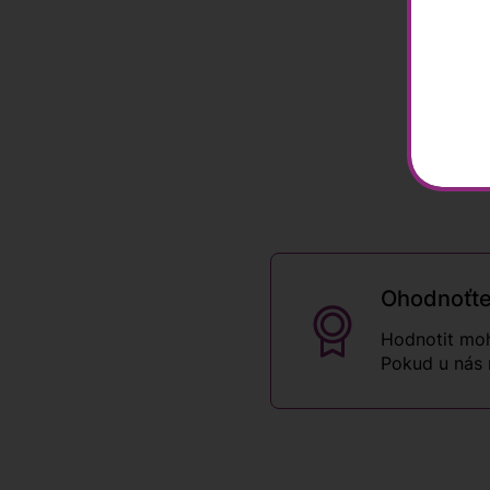
Ohodnoťte
Hodnotit moh
Pokud u nás 