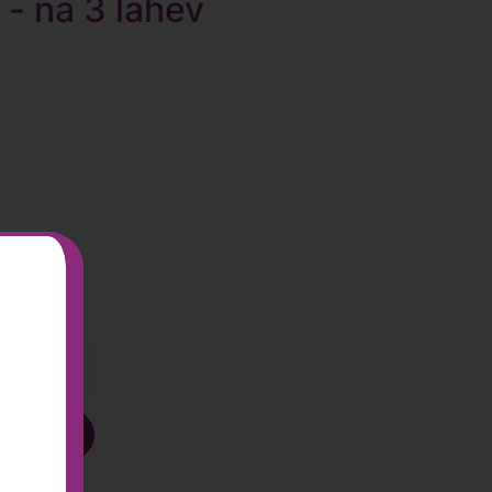
- na 3 lahev
 Kč