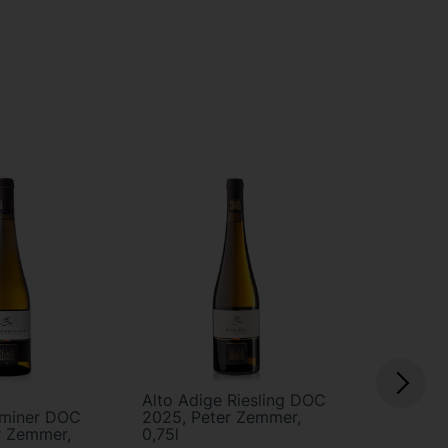
Alto Adige Riesling DOC
Alto Adig
aminer DOC
2025, Peter Zemmer,
2024, Pet
r Zemmer,
0,75l
0,75l