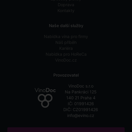
Doprava
Kontakty
Naše další služby
Nabídka vína pro firmy
Náš příběh
Kariéra
Nabídka pro HoReCa
VinoDoc.cz
Provozovatel
VinoDoc s.r.o
Na Pankráci 125
140 21 Praha 4
IČ: 01991426
DIČ: CZ01991426
info@evino.cz