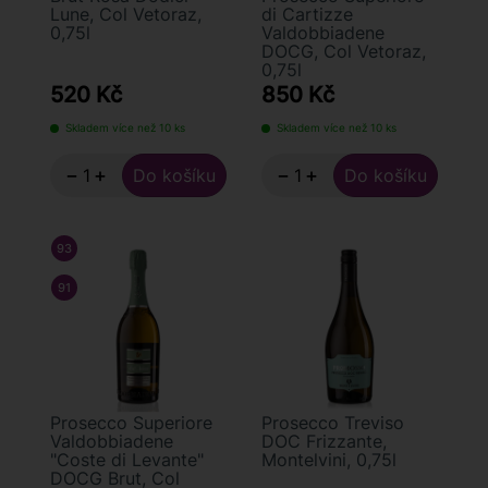
Lune, Col Vetoraz,
di Cartizze
0,75l
Valdobbiadene
DOCG, Col Vetoraz,
0,75l
520 Kč
850 Kč
Skladem více než 10 ks
Skladem více než 10 ks
−
+
−
+
93
/ 100
FALSTAFF
91
/ 100
WINE ENTHUSIAST
Prosecco Superiore
Prosecco Treviso
Valdobbiadene
DOC Frizzante,
"Coste di Levante"
Montelvini, 0,75l
DOCG Brut, Col