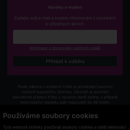
Novinky e-mailem
Zadejte svůj e-mail a budete informováni o novinkách
a výhodných akcích.
Informace o zpracování osobních údajů
Podle zákona o evidenci tržeb je prodávající povinen
vystavit kupujícímu účtenku. Zároveň je povinen
zaevidovat přijatou tržbu u správce daně online, v případě
technického výpadku pak nejpozději do 48 hodin.
V e-shopu eVíno.cz platí zákaz prodeje alkoholických
Používáme soubory cookies
nápojů osobám mladším 18 let.
Tyto webové stránky používají soubory cookies a další sledovací