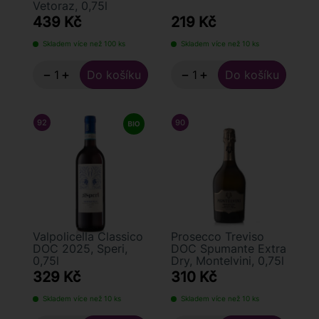
Vetoraz, 0,75l
439 Kč
219 Kč
Skladem více než 100 ks
Skladem více než 10 ks
−
+
−
+
92
/ 100
JAMES SUCKLING
90
/ 100
FALSTAFF
Valpolicella Classico
Prosecco Treviso
DOC 2025, Speri,
DOC Spumante Extra
0,75l
Dry, Montelvini, 0,75l
329 Kč
310 Kč
Skladem více než 10 ks
Skladem více než 10 ks