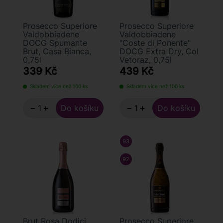
Prosecco Superiore
Prosecco Superiore
Valdobbiadene
Valdobbiadene
DOCG Spumante
"Coste di Ponente"
Brut, Casa Bianca,
DOCG Extra Dry, Col
0,75l
Vetoraz, 0,75l
339 Kč
439 Kč
Skladem více než 100 ks
Skladem více než 100 ks
−
+
−
+
93
/ 100
FALSTAFF
92
/ 100
DECANTER
Brut Rosa Dodici
Prosecco Superiore