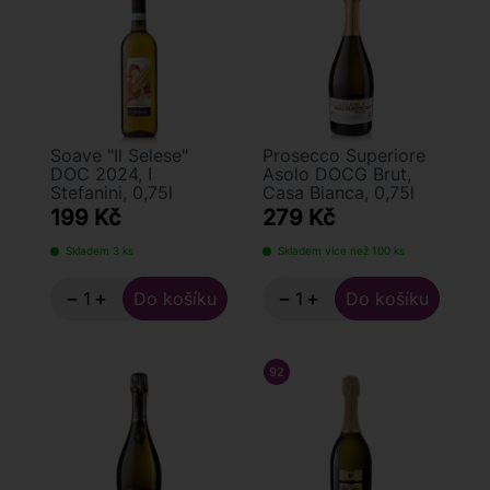
Soave "Il Selese"
Prosecco Superiore
DOC 2024, I
Asolo DOCG Brut,
Stefanini, 0,75l
Casa Bianca, 0,75l
199 Kč
279 Kč
Skladem 3 ks
Skladem více než 100 ks
−
+
−
+
92
/ 100
FALSTAFF