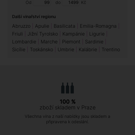
Od
do
Kč
Další vinařství regionu
Abruzzo
Apulie
Basilicata
Emilia-Romagna
Friuli
Jižní Tyrolsko
Kampánie
Ligurie
Lombardie
Marche
Piemont
Sardinie
Sicílie
Toskánsko
Umbrie
Kalábrie
Trentino
100 %
zboží skladem v Praze
Všechna vína z naší nabídky jsou skladem a
připravena k odeslání.