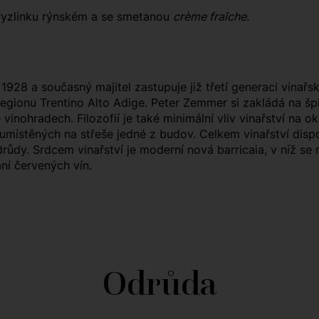
a ryzlinku rýnském a se smetanou
crème fraîche
.
928 a současný majitel zastupuje již třetí generaci vinařs
i regionu Trentino Alto Adige. Peter Zemmer si zakládá na š
vinohradech. Filozofií je také minimální vliv vinařství na ok
ů umístěných na střeše jedné z budov. Celkem vinařství disp
růdy. Srdcem vinařství je moderní nová barricaia, v níž se 
ní červených vín.
Odrůda