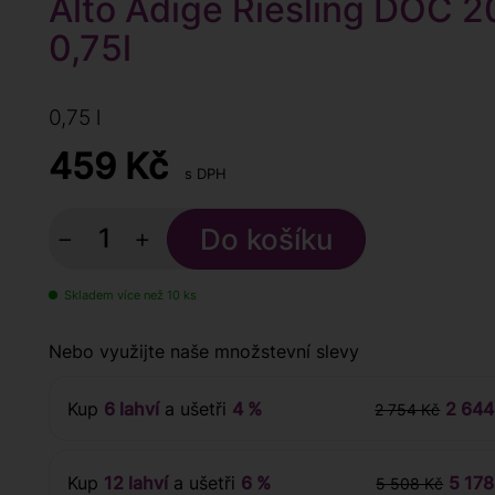
Alto Adige Riesling DOC 2
0,75l
0,75 l
459
Kč
s DPH
−
+
Skladem více než 10 ks
Nebo využijte naše množstevní slevy
Kup
6 lahví
a ušetři
4 %
2 644
2 754 Kč
Kup
12 lahví
a ušetři
6 %
5 178
5 508 Kč