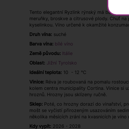
Tento elegantní Ryzlink rýnský má barvu ryzího
meruňky, broskve a citrusové plody. Chuť na
kyselinkou. Víno určené k okamžité konzumaci,
Druh vína:
suché
Barva vína:
bílé víno
Země původu:
Itálie
Oblast:
Jižní Tyrolsko
Ideální teplota:
10 - 12 °C
Vinice:
Réva je roubovaná na pomalu rostoucí
kolem centra municipality Cortina. Vinice si už
hroznů. Hrozny jsou sklízeny ručně.
Sklep:
Poté, co hrozny dorazí do vinařství, p
mošt se vyčistí přirozeným usazováním sedim
několika měsících zrání na kvasnicích je víno
Kdy vypít:
2026 - 2028