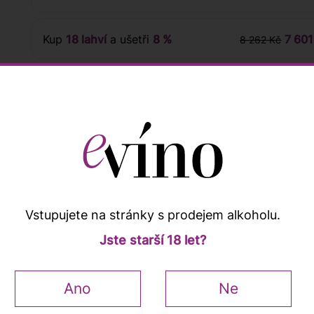
Kup
18 lahví
a ušetři
8 %
7 601
8 262 Kč
nocení zákazníků
Vstupujete na stránky s prodejem alkoholu.
Jste starší 18 let?
Popis a vlastnosti
Ano
Ne