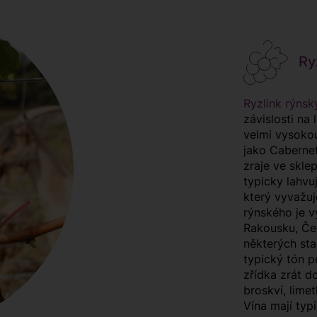
Ryz
Ryzlink rýnsk
závislosti na
velmi vysokou
jako Cabernet
zraje ve skle
typicky lahv
který vyvažuj
rýnského je v
Rakousku, Če
některých sta
typický tón pe
zřídka zrát d
broskví, lime
Vína mají typ