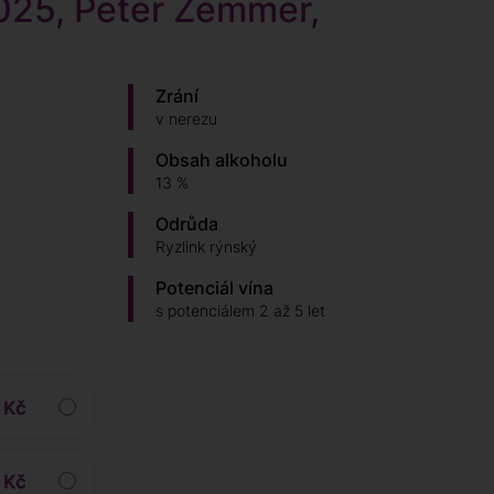
025, Peter Zemmer,
Zrání
v nerezu
Obsah alkoholu
13 %
Odrůda
Ryzlink rýnský
Potenciál vína
s potenciálem 2 až 5 let
 Kč
 Kč