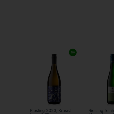
Riesling 2023, Krásná
Riesling fein