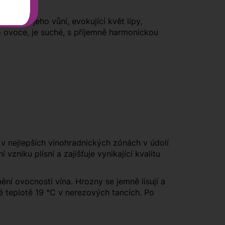
zmazlit jeho vůní, evokující květ lípy,
o ovoce, je suché, s příjemně harmonickou
v nejlepších vinohradnických zónách v údolí
vzniku plísní a zajišťuje vynikající kvalitu
ní ovocnosti vína. Hrozny se jemně lisují a
é teplotě 19 °C v nerezových tancích. Po