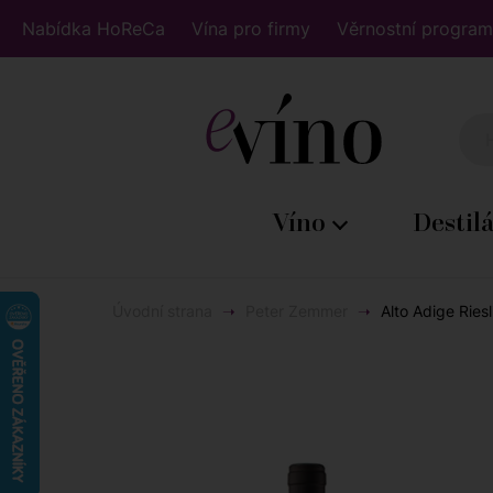
Nabídka HoReCa
Vína pro firmy
Věrnostní program
Víno
Destil
Úvodní strana
Peter Zemmer
Alto Adige Ries