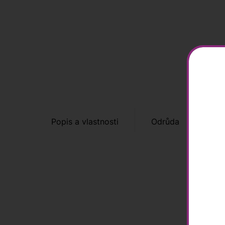
Popis a vlastnosti
Odrůda
Hod