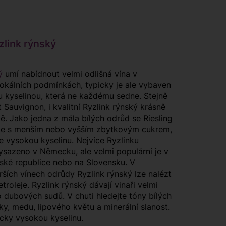
link rýnský
ý
umí nabídnout velmi odlišná vína v
 lokálních podmínkách, typicky je ale vybaven
 kyselinou, která ne každému sedne. Stejně
 Sauvignon, i kvalitní Ryzlink rýnský krásně
pě. Jako jedna z mála bílých odrůd se Riesling
uje s menším nebo vyšším zbytkovým cukrem,
e vysokou kyselinu. Nejvíce Ryzlinku
ysazeno v Německu, ale velmi populární je v
ské republice nebo na Slovensku. V
rších vínech odrůdy Ryzlink rýnský lze nalézt
troleje. Ryzlink rýnský dávají vinaři velmi
o dubových sudů. V chuti hledejte tóny bílých
tky, medu, lipového květu a minerální slanost.
icky vysokou kyselinu.