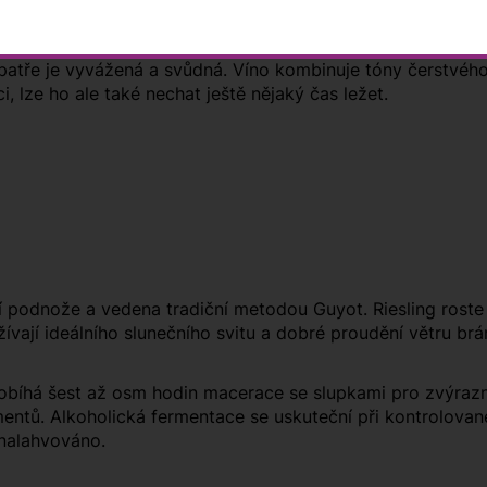
 zlata, ačkoli se jedná o víno ještě mladistvé. Nechte se ro
 patře je vyvážená a svůdná. Víno kombinuje tóny čerstvéh
 lze ho ale také nechat ještě nějaký čas ležet.
 podnože a vedena tradiční metodou Guyot. Riesling roste 
ívají ideálního slunečního svitu a dobré proudění větru brání 
robíhá šest až osm hodin macerace se slupkami pro zvýrazně
entů. Alkoholická fermentace se uskuteční při kontrolovan
 nalahvováno.