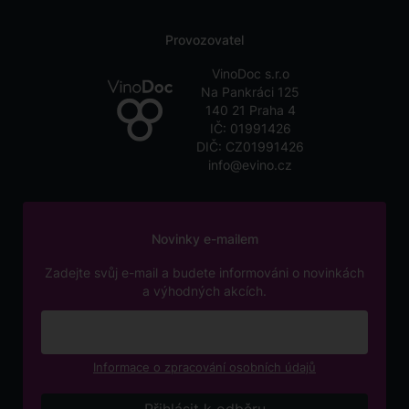
Provozovatel
VinoDoc s.r.o
Na Pankráci 125
140 21 Praha 4
IČ: 01991426
DIČ: CZ01991426
info@evino.cz
Novinky e-mailem
Zadejte svůj e-mail a budete informováni o novinkách
a výhodných akcích.
Informace o zpracování osobních údajů