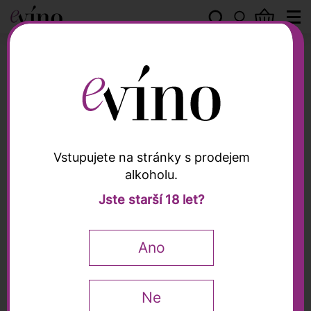
Peter Zemmer
Vstupujete na stránky s prodejem
alkoholu.
Peter Zemmer
Jste starší 18 let?
Alto Adige Sauvignon
DOC 2025, Peter
Ano
Zemmer, 0,75l
Ne
0,75 l