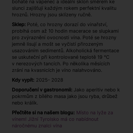
bohaté na vápenec a ideální sklon směrem ke
slunci zajišťují každým rokem perfektní kvalitu
hroznů. Hrozny jsou sklízeny ručně.
Sklep:
Poté, co hrozny dorazí do vinařství,
probíhá osm až 10 hodin macerace se slupkami
pro zvýraznění ovocnosti vína. Poté se hrozny
jemně lisují a mošt se vyčistí přirozeným
usazováním sedimentů. Alkoholická fermentace
se uskuteční při kontrolované teplotě 19 °C
v nerezových tancích. Po několika měsících
zrání na kvasnicích je víno nalahvováno.
Kdy vypít:
2025- 2028
Doporučení v gastronomii:
Jako aperitiv nebo k
pokrmům z bílého masa jako jsou ryba, drůbež
nebo králík.
Přečtěte si na našem blogu:
Místo na lyže za
vínem! Jižní Tyrolsko má co nabídnout
náročnému znalci vína