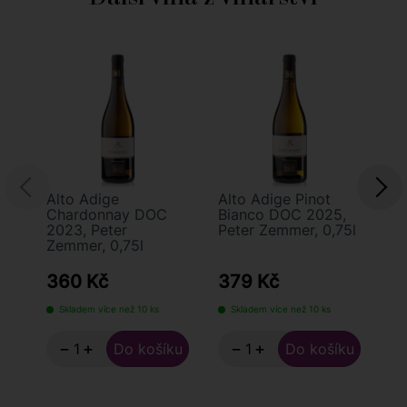
Alto Adige
Alto Adige Pinot
Al
Chardonnay DOC
Bianco DOC 2025,
Sa
2023, Peter
Peter Zemmer, 0,75l
20
Zemmer, 0,75l
Ze
360 Kč
379 Kč
4
Skladem více než 10 ks
Skladem více než 10 ks
−
+
−
+