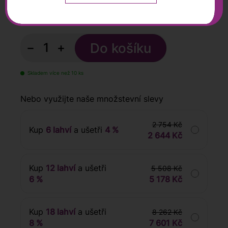
459
Kč
s DPH
−
+
Skladem více než 10 ks
Nebo využijte naše množstevní slevy
2 754 Kč
Kup
6 lahví
a ušetři
4 %
2 644 Kč
Kup
12 lahví
a ušetři
5 508 Kč
6 %
5 178 Kč
Kup
18 lahví
a ušetři
8 262 Kč
8 %
7 601 Kč