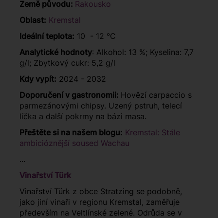
Země původu:
Rakousko
Oblast:
Kremstal
Ideální teplota:
10 - 12 °C
Analytické hodnoty
: Alkohol: 13 %; Kyselina: 7,7
g/l; Zbytkový cukr: 5,2 g/l
Kdy vypít:
2024 - 2032
Doporučení v gastronomii:
Hovězí carpaccio s
parmezánovými chipsy. Uzený pstruh, telecí
líčka a další pokrmy na bázi masa.
Přeštěte si na našem blogu:
Kremstal: Stále
ambicióznější soused Wachau
...
Vinařství Türk
Vinařství Türk z obce Stratzing se podobně,
jako jiní vinaři v regionu Kremstal, zaměřuje
především na Veltlínské zelené. Odrůda se v