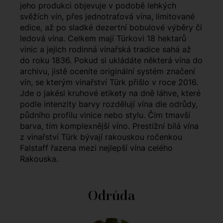
jeho produkci objevuje v podobě lehkých
svěžích vín, přes jednotraťová vína, limitované
edice, až po sladké dezertní bobulové výběry či
ledová vína. Celkem mají Türkovi 18 hektarů
vinic a jejich rodinná vinařská tradice sahá až
do roku 1836. Pokud si ukládáte některá vína do
archivu, jistě oceníte originální systém značení
vín, se kterým vinařství Türk přišlo v roce 2016.
Jde o jakési kruhové etikety na dně láhve, které
podle intenzity barvy rozdělují vína dle odrůdy,
půdního profilu vinice nebo stylu. Čím tmavší
barva, tím komplexnější víno. Prestižní bílá vína
z vinařství Türk bývají rakouskou ročenkou
Falstaff řazena mezi nejlepší vína celého
Rakouska.
Odrůda