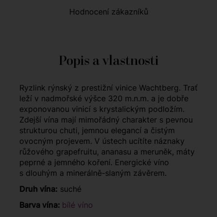
Hodnocení zákazníků
Popis a vlastnosti
Ryzlink rýnský z prestižní vinice Wachtberg. Trať
leží v nadmořské výšce 320 m.n.m. a je dobře
exponovanou vinicí s krystalickým podložím.
Zdejší vína mají mimořádný charakter s pevnou
strukturou chuti, jemnou elegancí a čistým
ovocným projevem. V ústech ucítíte náznaky
růžového grapefruitu, ananasu a meruněk, máty
peprné a jemného koření. Energické víno
s dlouhým a minerálně-slaným závěrem.
Druh vína:
suché
Barva vína:
bílé víno