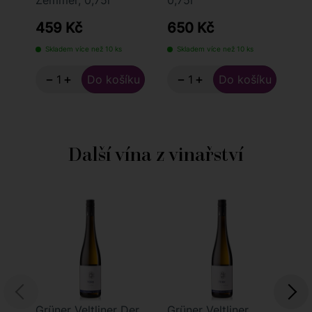
Zemmer, 0,75l
0,75l
20
Ei
459 Kč
650 Kč
8
Skladem více než 10 ks
Skladem více než 10 ks
S
−
+
−
+
Další vína z vinařství
Grüner Veltliner Der
Grüner Veltliner
Ri