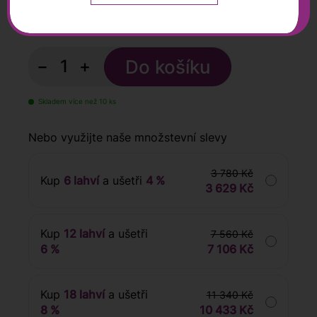
630
Kč
s DPH
−
+
Skladem více než 10 ks
Nebo využijte naše množstevní slevy
3 780 Kč
Kup
6 lahví
a ušetři
4 %
3 629 Kč
Kup
12 lahví
a ušetři
7 560 Kč
6 %
7 106 Kč
Kup
18 lahví
a ušetři
11 340 Kč
8 %
10 433 Kč