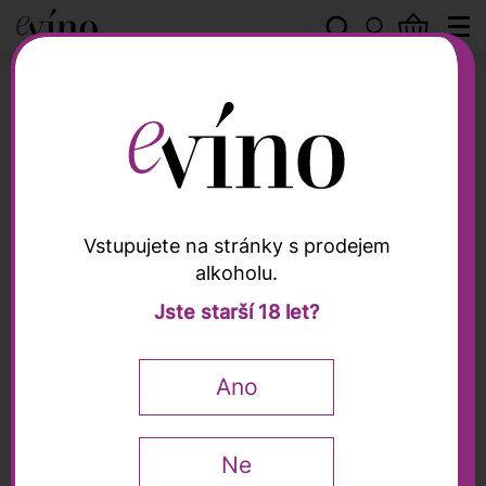
Weingut Türk
Vstupujete na stránky s prodejem
alkoholu.
Weingut Türk
Jste starší 18 let?
Riesling Ried
Wachtberg Erste Lage
Ano
2023, Türk, 0,75l
Ne
0,75 l