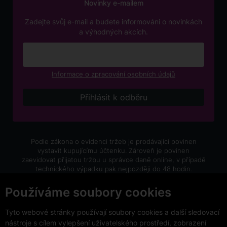
Novinky e-mailem
Zadejte svůj e-mail a budete informováni o novinkách
a výhodných akcích.
Informace o zpracování osobních údajů
Podle zákona o evidenci tržeb je prodávající povinen
vystavit kupujícímu účtenku. Zároveň je povinen
zaevidovat přijatou tržbu u správce daně online, v případě
technického výpadku pak nejpozději do 48 hodin.
V e-shopu eVíno.cz platí zákaz prodeje alkoholických
Používáme soubory cookies
nápojů osobám mladším 18 let.
Tyto webové stránky používají soubory cookies a další sledovací
nástroje s cílem vylepšení uživatelského prostředí, zobrazení