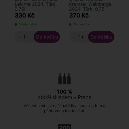
Leichte 2024, Türk,
Kremser Weinberge
We
0,75l
2024, Türk, 0,75l
Tü
330 Kč
370 Kč
4
Skladem 4 ks
Skladem 1 ks
S
−
+
−
+
100 %
zboží skladem v Praze
Všechna vína z naší nabídky jsou skladem a
připravena k odeslání.