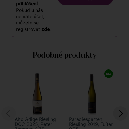
přihlášení
.
Pokud u nás
nemáte účet,
můžete se
registrovat
zde
.
Podobné produkty
9
9
Alto Adige Riesling
Paradiesgarten
RR
DOC 2025, Peter
Riesling 2019, Fußer,
Er