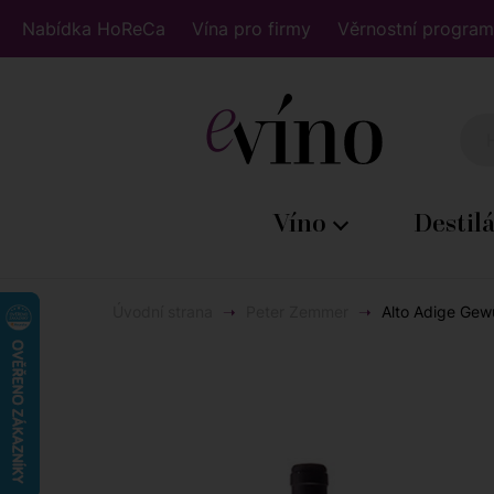
Nabídka HoReCa
Vína pro firmy
Věrnostní program
Víno
Destil
Úvodní strana
Peter Zemmer
Alto Adige Gew