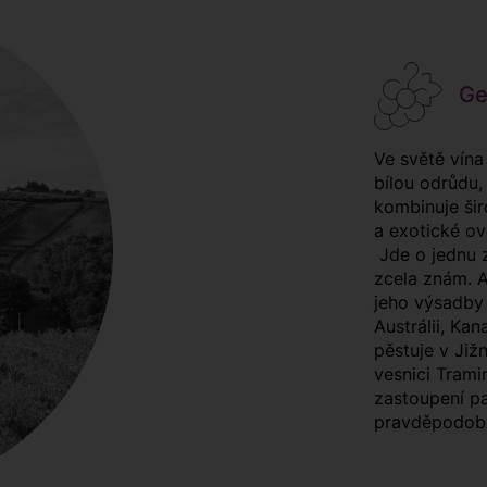
Gew
Ve světě vína
bílou odrůdu,
kombinuje šir
a exotické ov
Jde o jednu z
zcela znám. A
jeho výsadby 
Austrálii, Kan
pěstuje v Již
vesnici Trami
zastoupení p
pravděpodobn