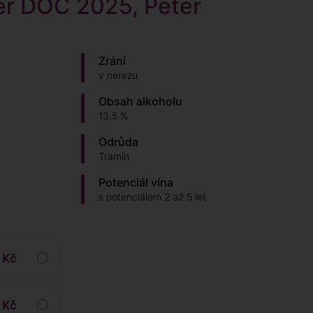
er DOC 2025, Peter
Zrání
v nerezu
Obsah alkoholu
13,5 %
Odrůda
Tramín
Potenciál vína
s potenciálem 2 až 5 let
 Kč
 Kč