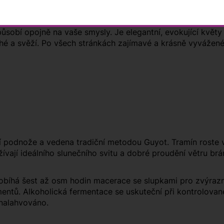
čtějších bílých vín z Jižního Tyrolska. Víno má sytě zlata
ůsobí opojně na vaše smysly. Je elegantní, evokující květy r
ché a svěží. Po všech stránkách zajímavé a krásně vyvážené
 podnože a vedena tradiční metodou Guyot. Tramín roste v
ívají ideálního slunečního svitu a dobré proudění větru brání 
robíhá šest až osm hodin macerace se slupkami pro zvýrazně
entů. Alkoholická fermentace se uskuteční při kontrolovan
 nalahvováno.