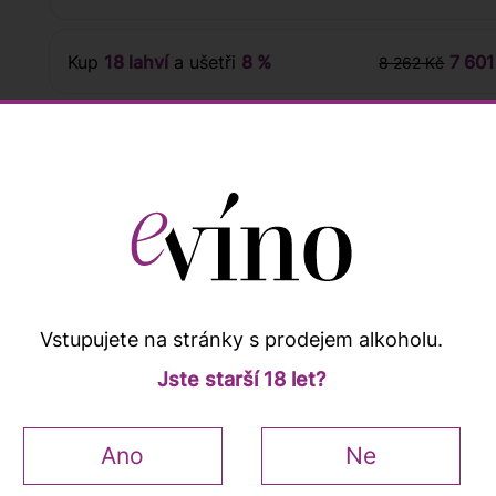
Kup
18 lahví
a ušetři
8 %
7 601
8 262 Kč
 sommeliera
Hodnocení zákazníků
Vstupujete na stránky s prodejem alkoholu.
Jste starší 18 let?
Popis a vlastnosti
Ano
Ne