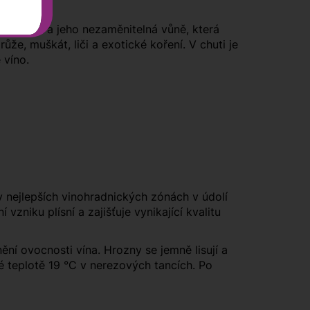
vou barvu a jeho nezaměnitelná vůně, která
ůže, muškát, liči a exotické koření. V chuti je
 víno.
 nejlepších vinohradnických zónách v údolí
vzniku plísní a zajišťuje vynikající kvalitu
ní ovocnosti vína. Hrozny se jemně lisují a
é teplotě 19 °C v nerezových tancích. Po