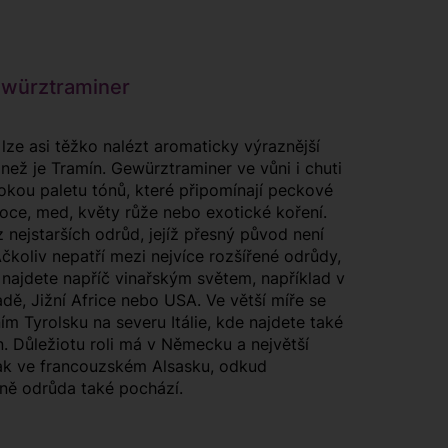
ürztraminer
 lze asi těžko nalézt aromaticky výraznější
 než je Tramín. Gewürztraminer ve vůni i chuti
okou paletu tónů, které připomínají peckové
oce, med, květy růže nebo exotické koření.
 nejstarších odrůd, jejíž přesný původ není
čkoliv nepatří mezi nejvíce rozšířené odrůdy,
najdete napříč vinařským světem, například v
adě, Jižní Africe nebo USA. Ve větší míře se
ním Tyrolsku na severu Itálie, kde najdete také
n. Důležiotu roli má v Německu a největší
ak ve francouzském Alsasku, odkud
ě odrůda také pochází.