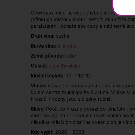
Gewürztraminer je nepochybně jedno z nejtypi
reflektuje místní unikátní
terroir
, okamžitě zap
perzistentní, bohaté struktury a nádherně su
Druh vína:
suché
Barva vína:
bílé víno
Země původu:
Itálie
Oblast:
Jižní Tyrolsko
Ideální teplota:
10 - 12 °C
Vinice:
Réva je roubovaná na pomalu rostoucí
kolem centra municipality Cortina. Vinice si už
hroznů. Hrozny jsou sklízeny ručně.
Sklep:
Poté, co hrozny dorazí do vinařství, p
mošt se vyčistí přirozeným usazováním sedim
několika měsících zrání na kvasnicích je víno
Kdy vypít:
2026 - 2028