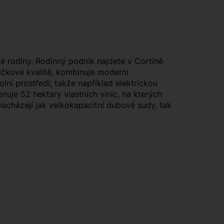
ké rodiny. Rodinný podnik najdete v Cortině
pičkové kvalitě, kombinuje moderní
olní prostředí, takže například elektrickou
onuje 52 hektary vlastních vinic, na kterých
nacházejí jak velkokapacitní dubové sudy, tak