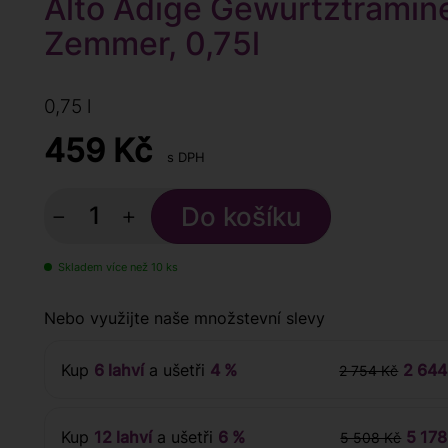
Alto Adige Gewürtztramin
Zemmer, 0,75l
0,75 l
459
Kč
s DPH
−
+
Skladem více než 10 ks
Nebo využijte naše množstevní slevy
Kup
6 lahví
a ušetři
4 %
2 644
2 754 Kč
Kup
12 lahví
a ušetři
6 %
5 178
5 508 Kč