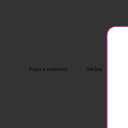
Popis a vlastnosti
Odrůda
Tip