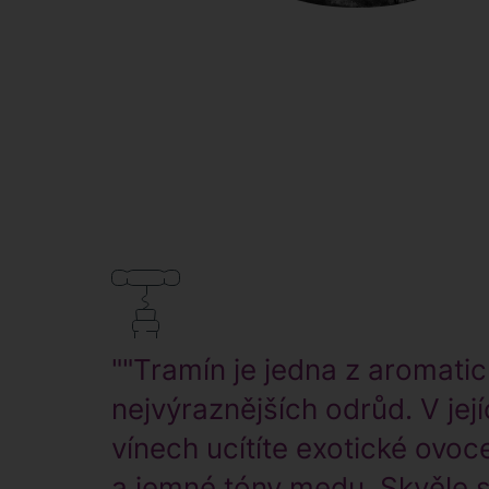
""Tramín je jedna z aromati
nejvýraznějších odrůd. V jej
vínech ucítíte exotické ovoce
a jemné tóny medu. Skvěle 