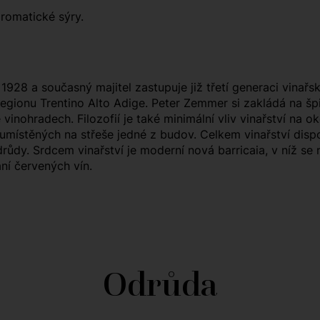
aromatické sýry.
928 a současný majitel zastupuje již třetí generaci vinařs
i regionu Trentino Alto Adige. Peter Zemmer si zakládá na š
vinohradech. Filozofií je také minimální vliv vinařství na ok
ů umístěných na střeše jedné z budov. Celkem vinařství disp
růdy. Srdcem vinařství je moderní nová barricaia, v níž se 
ní červených vín.
Odrůda