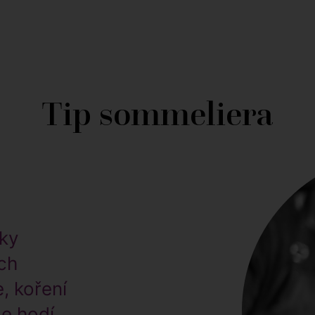
Tip sommeliera
cky
ích
, koření
se hodí