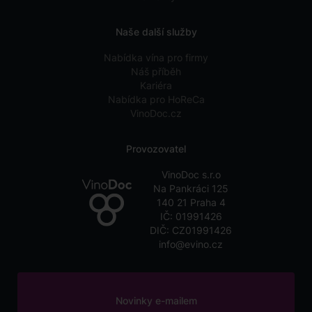
Naše další služby
Nabídka vína pro firmy
Náš příběh
Kariéra
Nabídka pro HoReCa
VinoDoc.cz
Provozovatel
VinoDoc s.r.o
Na Pankráci 125
140 21 Praha 4
IČ: 01991426
DIČ: CZ01991426
info@evino.cz
Novinky e-mailem