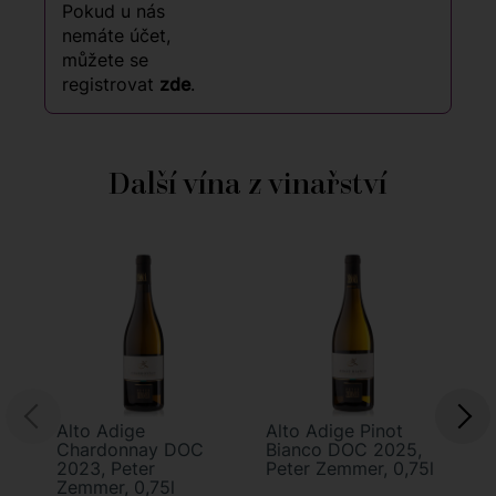
Pokud u nás
nemáte účet,
můžete se
registrovat
zde
.
Další vína z vinařství
Alto Adige
Alto Adige Pinot
Al
Chardonnay DOC
Bianco DOC 2025,
Sa
2023, Peter
Peter Zemmer, 0,75l
20
Zemmer, 0,75l
Ze