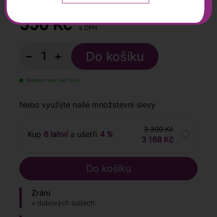
0,75 l
550
Kč
s DPH
−
+
Skladem více než 10 ks
Nebo využijte naše množstevní slevy
3 300 Kč
Kup
6 lahví
a ušetři
4 %
3 168 Kč
Zrání
v dubových sudech