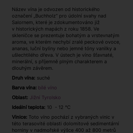
Název vína je odvozen od historického
označení „Buchholz“ pro údolní svahy nad
Salornem, které je zdokumentováno již
v historických mapách z roku 1858. Ve
skleničce se prezentuje bohatým a vrstevnatým
aroma, ve kterém nechybí zralé peckové ovoce,
ananas, luční byliny nebo jemné tóny vanilky a
ušlechtilého dřeva. V ústech je víno šťavnaté,
minerální, s příjemně plným charakterem a
dlouhým závěrem.
Druh vína:
suché
Barva vína:
bílé víno
Oblast:
Jižní Tyrolsko
Ideální teplota:
10 - 12 °C
Vinice:
Toto víno pochází z vybraných vinic v
této terasovité oblasti dolomitové sedimentární
horniny v nadmořské výšce 400 až 800 metrů