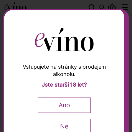
Peter Zemmer
Vstupujete na stránky s prodejem
alkoholu.
Peter Zemmer
Jste starší 18 let?
Alto Adige Chardonnay
"Buchholz" DOC 2024,
Ano
Peter Zemmer, 0,75l
James Suckling
92 / 100
Falstaff
91 / 100
Ne