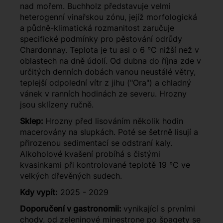
nad mořem. Buchholz představuje velmi
heterogenní vinařskou zónu, jejíž morfologická
a půdně-klimatická rozmanitost zaručuje
specifické podmínky pro pěstování odrůdy
Chardonnay. Teplota je tu asi o 6 °C nižší než v
oblastech na dně údolí. Od dubna do října zde v
určitých denních dobách vanou neustálé větry,
teplejší odpolední vítr z jihu ("Ora") a chladný
vánek v ranních hodinách ze severu. Hrozny
jsou sklízeny ručně.
Sklep:
Hrozny před lisováním několik hodin
macerovány na slupkách. Poté se šetrně lisují a
přirozenou sedimentací se odstraní kaly.
Alkoholové kvašení probíhá s čistými
kvasinkami při kontrolované teplotě 19 °C ve
velkých dřevěných sudech.
Kdy vypít:
2025 - 2029
Doporučení v gastronomii:
vynikající s prvními
chody, od zeleninové minestrone po špagety se