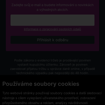
Zadejte svůj e-mail a budete informováni o novinkách
a výhodných akcích.
Informace o zpracování osobních údajů
Podle zákona o evidenci tržeb je prodávající povinen
vystavit kupujícímu účtenku. Zároveň je povinen
zaevidovat přijatou tržbu u správce daně online, v případě
technického výpadku pak nejpozději do 48 hodin.
V e-shopu eVíno.cz platí zákaz prodeje alkoholických
Používáme soubory cookies
nápojů osobám mladším 18 let.
Tyto webové stránky používají soubory cookies a další sledovací
nástroje s cílem vylepšení uživatelského prostředí, zobrazení
přizpůsobeného obsahu a reklam, analýzy návštěvnosti