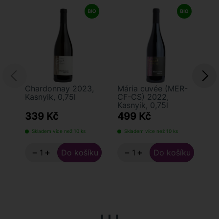
Chardonnay 2023,
Mária cuvée (MER-
Fr
Kasnyik, 0,75l
CF-CS) 2022,
20
Kasnyik, 0,75l
339 Kč
499 Kč
5
Skladem více než 10 ks
Skladem více než 10 ks
S
−
+
−
+