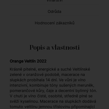
Vinařství
Odrůda
Hodnocení zákazníků
Popis a vlastnosti
Orange Veltlín 2022
Krásně pitelné, energické a suché Veltlínské
zelené v oranžové podobě, macerace na
slupkách probíhala 14 dní. Ve vůni je víno
intenzivní, kombinuje tóny sušených meruněk,
pomerančové kůry, čaje a decentní bylinný tón.
V chuti je víno čisté, osobité, středně plné se
svěží kyselinou. Macerace na slupkách dodává
tomuto veltlínu jemnou tříslovinu připomínající