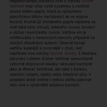
nejpěstovanější odrůdou.Vína z odrůdy
Grüner
Veltliner
mají vždy vyšší kyselinku a osobité
aroma bílého pepře, které je způsobeno
specifickou látkou nacházející se ve slupce
hroznů. Kromě již zmíněného pepře najdeme ve
víně také tóny citrusů, zeleného ovoce, broskví
a občas i exotického ovoce. Většina vín je
vinifikována v nerezových tancích, případně ve
starých dřevěných sudech. Obecně bývají
veltlíny kulatější a ovocnější v chuti, než
například vína odrůdy
Ryzlink rýnský
. Z hlediska
párování s jídlem Grüner Veltliner samozřejmě
výborně doprovodí klasiky rakouské kuchyně
jako je Wiener Schnitzel, ale také s šunkou,
uzenými rybami, saláty nebo mladými sýry. V
poslední době vidíme i velkou oblibu párovat
tato vína s výraznější asijskou kuchyní.