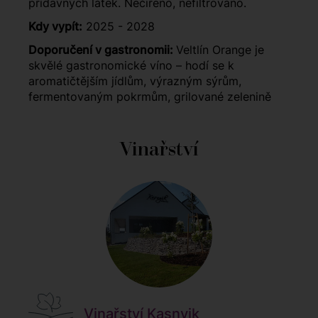
přídavných látek. Nečiřeno, nefiltrováno.
Kdy vypít:
2025 - 2028
Doporučení v gastronomii:
Veltlín Orange je
skvělé gastronomické víno – hodí se k
aromatičtějším jídlům, výrazným sýrům,
fermentovaným pokrmům, grilované zelenině
Vinařství
Vinařství Kasnyik