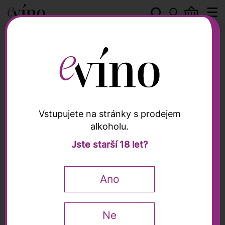
Vinařství Kasnyik
Vstupujete na stránky s prodejem
alkoholu.
Vinařství Kasnyik
Jste starší 18 let?
Veltlín Orange 2022,
Kasnyik, 0,75l
Ano
Ne
499
Kč