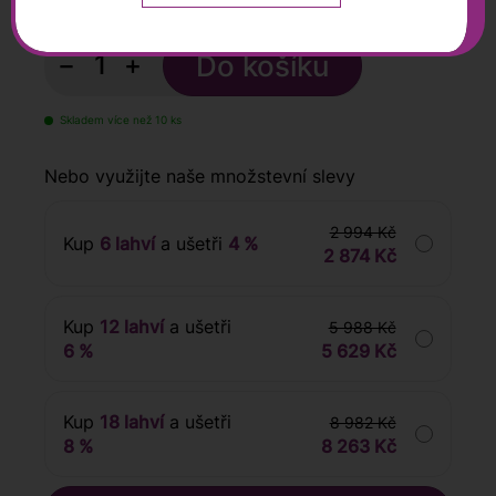
s DPH
−
+
Skladem více než 10 ks
Nebo využijte naše množstevní slevy
2 994 Kč
Kup
6 lahví
a ušetři
4 %
2 874 Kč
Kup
12 lahví
a ušetři
5 988 Kč
6 %
5 629 Kč
Kup
18 lahví
a ušetři
8 982 Kč
8 %
8 263 Kč