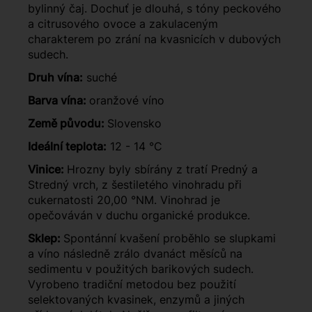
bylinný čaj. Dochuť je dlouhá, s tóny peckového
a citrusového ovoce a zakulaceným
charakterem po zrání na kvasnicích v dubových
sudech.
Druh vína:
suché
Barva vína:
oranžové víno
Země původu:
Slovensko
Ideální teplota:
12 - 14 °C
Vinice:
Hrozny byly sbírány z tratí Predný a
Stredný vrch, z šestiletého vinohradu při
cukernatosti 20,00 °NM. Vinohrad je
opečováván v duchu organické produkce.
Sklep:
Spontánní kvašení proběhlo se slupkami
a víno následně zrálo dvanáct měsíců na
sedimentu v použitých barikových sudech.
Vyrobeno tradiční metodou bez použití
selektovaných kvasinek, enzymů a jiných