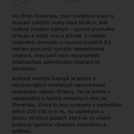
Na jižním Slovensku, mezi zvlněnými kopci a
sluncem zalitými svahy obce Strekov, sídlí
rodinné vinařství Kasnyik – symbol poctivého
přístupu k půdě, vínu a přírodě. Z malého
rodinného vinohradu o rozloze pouhých 0,2
hektaru postupně vyrostlo respektované
vinařství, dnes patří mezi nejvýraznější
představitele autentického vinařství na
Slovensku.
Rodinné vinařství Kasnyik je jedním z
nejvýraznějších vinařských reprezentantů
vinařského regionu Strekov. Ten je jedním z
nejteplejších a nejvíce slunečných míst na
Slovensku. Vinice tu jsou vysazeny v nadmořské
výšce 200–240 m n. m., na vápenitých a
jílovito-hlinitých půdách, které se ve vínech
projevují typickou výraznou mineralitou a
svěžestí.