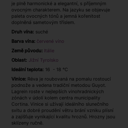
je plně harmonické a elegantní, s příjemným
ovocným charakterem. Na jazyku se objevuje
paleta ovocných tónů a jemná kořenitost
doplněná sametovým tříslem.
Druh vína:
suché
Barva vína:
červené víno
Země původu:
Itálie
Oblast:
Jižní Tyrolsko
Ideální teplota:
16 - 18 °C
Vinice:
Réva je roubovaná na pomalu rostoucí
podnože a vedena tradiční metodou Guyot.
Lagrein roste v nejlepších vinohradnických
zónách v údolí kolem centra municipality
Cortina. Vinice si užívají ideálního slunečního
svitu a dobré proudění větru brání vzniku plísní
a zajišťuje vynikající kvalitu hroznů. Hrozny jsou
sklízeny ručně.