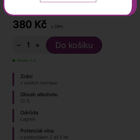
0,75 l
380
Kč
s DPH
−
+
Skladem 3 ks
Zrání
v sudech barrique
Obsah alkoholu
13 %
Odrůda
Lagrein
Potenciál vína
s potenciálem 2 až 5 let