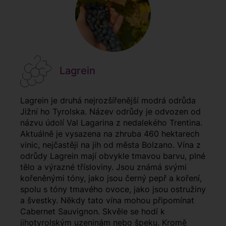
Lagrein
Lagrein je druhá nejrozšířenější modrá odrůda
Jižní ho Tyrolska. Název odrůdy je odvozen od
názvu údolí Val Lagarina z nedalekého Trentina.
Aktuálně je vysazena na zhruba 460 hektarech
vinic, nejčastěji na jih od města Bolzano. Vína z
odrůdy Lagrein mají obvykle tmavou barvu, plné
tělo a výrazné třísloviny. Jsou známá svými
kořeněnými tóny, jako jsou černý pepř a koření,
spolu s tóny tmavého ovoce, jako jsou ostružiny
a švestky. Někdy tato vína mohou připomínat
Cabernet Sauvignon. Skvěle se hodí k
jihotyrolským uzeninám nebo špeku. Kromě