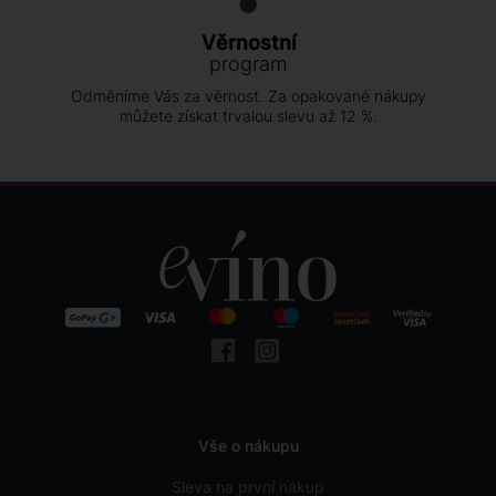
Věrnostní
program
Odměníme Vás za věrnost. Za opakované nákupy
můžete získat trvalou slevu až 12 %.
Vše o nákupu
Sleva na první nákup