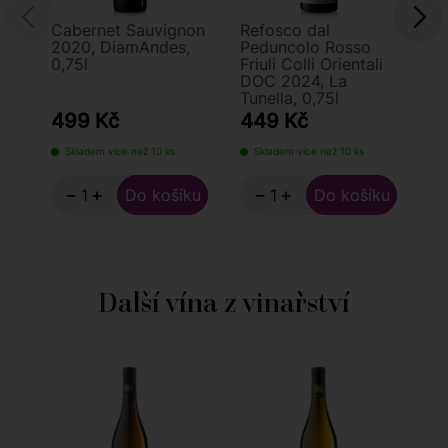
Cabernet Sauvignon
Refosco dal
L'
2020, DiamAndes,
Peduncolo Rosso
de
0,75l
Friuli Colli Orientali
20
DOC 2024, La
0,
Tunella, 0,75l
499 Kč
449 Kč
6
Skladem více než 10 ks
Skladem více než 10 ks
S
−
+
−
+
Další vína z vinařství