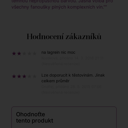
temnou nepropustnou barvou. Jasná volba pro
všechny fanoušky plných komplexních vín.""
Hodnocení zákazníků
na lagrein nic moc
Kostková, přidáno 14. 3. 2016 21:11
(Neověřená recenze)
Lze doporucit k těstovinám. Jinak
celkem průměr
Ondřej, přidáno 28. 5. 2015 07:06
(Neověřená recenze)
Ohodnoťte
tento produkt