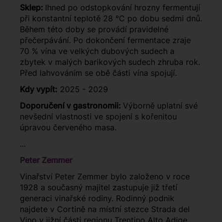
Sklep:
Ihned po odstopkování hrozny fermentují
při konstantní teplotě 28 °C po dobu sedmi dnů.
Během této doby se provádí pravidelné
přečerpávání. Po dokončení fermentace zraje
70 % vína ve velkých dubových sudech a
zbytek v malých barikových sudech zhruba rok.
Před lahvováním se obě části vína spojují.
Kdy vypít:
2025 - 2029
Doporučení v gastronomii:
Výborně uplatní své
nevšední vlastnosti ve spojení s kořenitou
úpravou červeného masa.
...
Peter Zemmer
Vinařství Peter Zemmer bylo založeno v roce
1928 a současný majitel zastupuje již třetí
generaci vinařské rodiny. Rodinný podnik
najdete v Cortině na místní stezce Strada del
Vino v jižní části regionu Trentino Alto Adige.