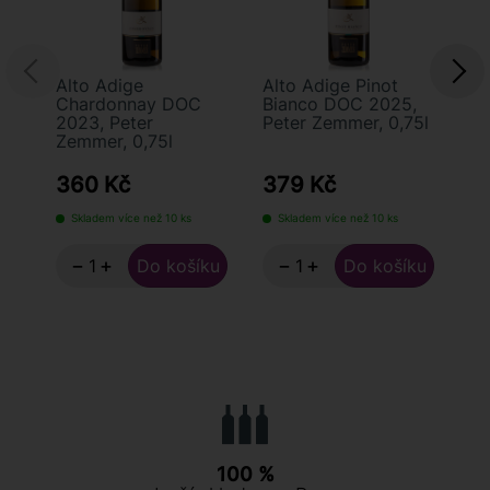
Alto Adige
Alto Adige Pinot
Al
Chardonnay DOC
Bianco DOC 2025,
Sa
2023, Peter
Peter Zemmer, 0,75l
20
Zemmer, 0,75l
Ze
360 Kč
379 Kč
4
Skladem více než 10 ks
Skladem více než 10 ks
−
+
−
+
100 %