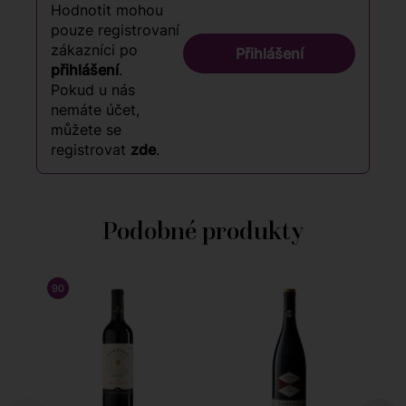
Hodnotit mohou
pouze registrovaní
zákazníci po
Přihlášení
přihlášení
.
Pokud u nás
nemáte účet,
můžete se
registrovat
zde
.
Podobné produkty
90
/ 100
TIM ATKIN