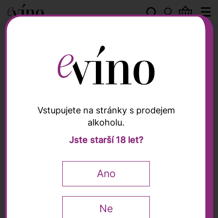
Peter Zemmer
Vstupujete na stránky s prodejem
alkoholu.
Peter Zemmer
Jste starší 18 let?
Alto Adige Lagrein DOC
2024, Peter Zemmer,
Ano
0,75l
Recenze (2)
Ne