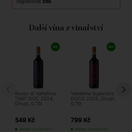
registrovat
zde
.
Další vína z vinařství
Rosso di Valtellina
Valtellina Superiore
Sf
"Olé!" DOC 2024,
DOCG 2022, Dirupi,
Va
Dirupi, 0,75l
0,75l
Sb
20
549 Kč
799 Kč
1
Skladem více než 10 ks
Skladem více než 10 ks
S