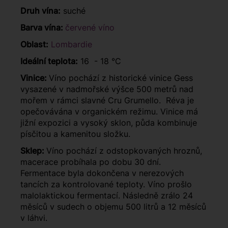
Druh vína:
suché
Barva vína:
červené víno
Oblast:
Lombardie
Ideální teplota:
16 - 18 °C
Vinice:
Víno pochází z historické vinice Gess
vysazené v nadmořské výšce 500 metrů nad
mořem v rámci slavné Cru Grumello. Réva je
opečovávána v organickém režimu. Vinice má
jižní expozici a vysoký sklon, půda kombinuje
písčitou a kamenitou složku.
Sklep:
Víno pochází z odstopkovaných hroznů,
macerace probíhala po dobu 30 dní.
Fermentace byla dokončena v nerezových
tancích za kontrolované teploty. Víno prošlo
malolaktickou fermentací. Následně zrálo 24
měsíců v sudech o objemu 500 litrů a 12 měsíců
v láhvi.