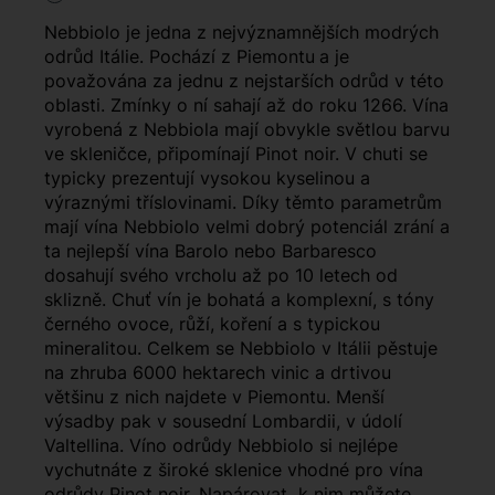
Nebbiolo je jedna z nejvýznamnějších modrých
odrůd Itálie. Pochází z Piemontu
a je
považována za jednu z nejstarších odrůd v této
oblasti. Zmínky o ní sahají až do roku 1266. Vína
vyrobená z Nebbiola mají obvykle světlou barvu
ve skleničce, připomínají Pinot noir. V chuti se
typicky prezentují vysokou kyselinou a
výraznými tříslovinami. Díky těmto parametrům
mají vína Nebbiolo velmi dobrý potenciál zrání a
ta nejlepší vína Barolo nebo Barbaresco
dosahují svého vrcholu až po 10 letech od
sklizně. Chuť vín je bohatá a komplexní, s tóny
černého ovoce, růží, koření a s typickou
mineralitou. Celkem se Nebbiolo v Itálii pěstuje
na zhruba 6000 hektarech vinic a drtivou
většinu z nich najdete v Piemontu. Menší
výsadby pak v sousední Lombardii, v údolí
Valtellina. Víno odrůdy Nebbiolo si nejlépe
vychutnáte z široké sklenice vhodné pro vína
odrůdy Pinot noir. Napárovat k nim můžete