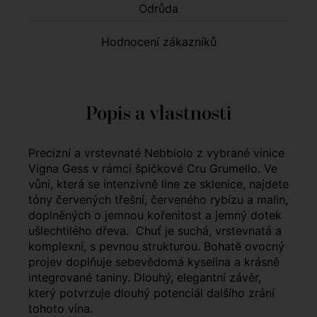
Odrůda
Hodnocení zákazníků
Popis a vlastnosti
Precizní a vrstevnaté Nebbiolo z vybrané vinice
Vigna Gess v rámci špičkové Cru Grumello. Ve
vůni, která se intenzivně line ze sklenice, najdete
tóny červených třešní, červeného rybízu a malin,
doplněných o jemnou kořenitost a jemný dotek
ušlechtilého dřeva. Chuť je suchá, vrstevnatá a
komplexní, s pevnou strukturou. Bohatě ovocný
projev doplňuje sebevědomá kyselina a krásně
integrované taniny. Dlouhý, elegantní závěr,
který potvrzuje dlouhý potenciál dalšího zrání
tohoto vína.