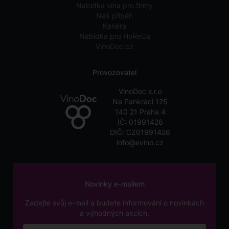
Nabídka vína pro firmy
Náš příběh
Kariéra
Nabídka pro HoReCa
VinoDoc.cz
Provozovatel
VinoDoc s.r.o
Na Pankráci 125
140 21 Praha 4
IČ: 01991426
DIČ: CZ01991426
info@evino.cz
Novinky e-mailem
Zadejte svůj e-mail a budete informováni o novinkách
a výhodných akcích.