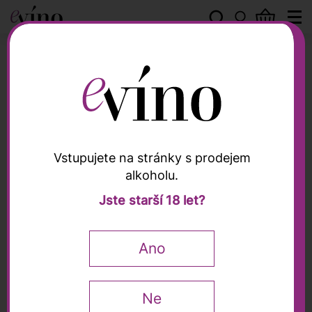
Dirupi
Vstupujete na stránky s prodejem
alkoholu.
Dirupi
Jste starší 18 let?
Valtellina Superiore
Grumello "Vigna Gess"
Ano
DOCG 2021, Dirupi,
0,75l
Ne