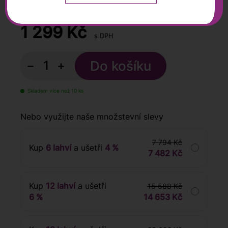
0,75 l
1 299
Kč
s DPH
−
+
Skladem více než 10 ks
Nebo využijte naše množstevní slevy
7 794 Kč
Kup
6 lahví
a ušetři
4 %
7 482 Kč
Kup
12 lahví
a ušetři
15 588 Kč
6 %
14 653 Kč