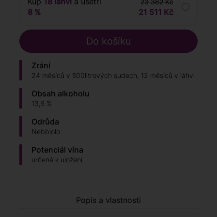
Kup
18 lahví
a ušetři
23 382 Kč
8 %
21 511 Kč
Zrání
24 měsíců v 500litrových sudech, 12 měsíců v láhvi
Obsah alkoholu
13,5 %
Odrůda
Nebbiolo
Potenciál vína
určené k uložení
Popis a vlastnosti