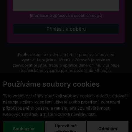
Informace o zpracování osobních údajů
Podle zákona o evidenci tržeb je prodávající povinen
vystavit kupujícímu účtenku. Zároveň je povinen
zaevidovat přijatou tržbu u správce daně online, v případě
technického výpadku pak nejpozději do 48 hodin.
V e-shopu eVíno.cz platí zákaz prodeje alkoholických
Používáme soubory cookies
nápojů osobám mladším 18 let.
Tyto webové stránky používají soubory cookies a další sledovací
nástroje s cílem vylepšení uživatelského prostředí, zobrazení
přizpůsobeného obsahu a reklam, analýzy návštěvnosti
webových stránek a zjištění zdroje návštěvnosti.
Copyright © 2026 VinoDoc s.r.o. Všechna práva vyhrazena.
This site is protected by reCAPTCHA and the Google
Upravit mé
Souhlasím
Odmítám
Privacy Policy
and
Terms of Service
apply.
předvolby