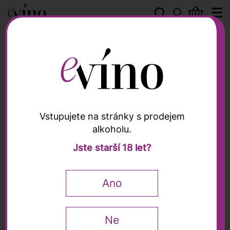
Dirupi
Vstupujete na stránky s prodejem
alkoholu.
Dirupi
Jste starší 18 let?
Valtellina Superiore
Grumello "Vigna Dossi
Ano
Salati" Riserva DOCG
2021, Dirupi, 0,75l
Ne