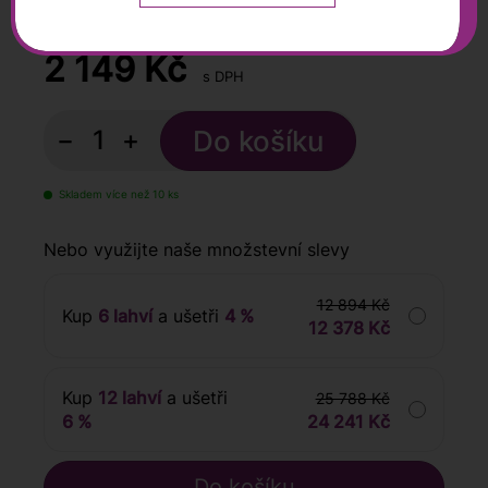
0,75 l
2 149
Kč
s DPH
−
+
Skladem více než 10 ks
Nebo využijte naše množstevní slevy
12 894 Kč
Kup
6 lahví
a ušetři
4 %
12 378 Kč
Kup
12 lahví
a ušetři
25 788 Kč
6 %
24 241 Kč