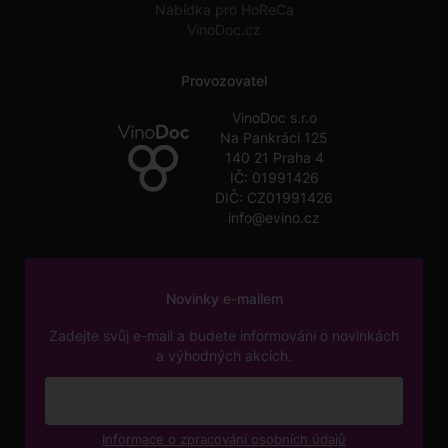
Nabídka pro HoReCa
VinoDoc.cz
Provozovatel
VinoDoc s.r.o
Na Pankráci 125
140 21 Praha 4
IČ: 01991426
DIČ: CZ01991426
info@evino.cz
Novinky e-mailem
Zadejte svůj e-mail a budete informováni o novinkách
a výhodných akcích.
Informace o zpracování osobních údajů