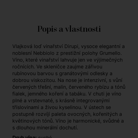
Popis a vlastnosti
Vlajková loď vinařství Dirupi, vysoce elegantní a
noblesní Nebbiolo z prestižní polohy Grumello.
Víno, které vinařství lahvuje jen ve výjimečných
ročnících. Ve skleničce zaujme zářivou
rubínovou barvou s granátovými odlesky a
dobrou viskozitou. Na nose je intenzivní, s vůní
červených třešní, malin, červeného rybízu a tónů
fialek, jemného koření a tabáku. V chuti je víno
plné a vrstevnaté, s krásně integrovanými
tříslovinami a živou kyselinou. V ústech se
postupně rozvíjí paleta ovocných, kořenitých a
květinových tónů. Víno je harmonické, svůdné a
s dlouhou minerální dochutí.
Druh vína:
suché