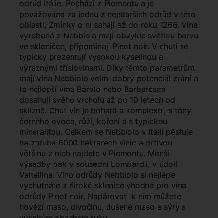
odrůd Itálie. Pochází z Piemontu
a je
považována za jednu z nejstarších odrůd v této
oblasti. Zmínky o ní sahají až do roku 1266. Vína
vyrobená z Nebbiola mají obvykle světlou barvu
ve skleničce, připomínají Pinot noir. V chuti se
typicky prezentují vysokou kyselinou a
výraznými tříslovinami. Díky těmto parametrům
mají vína Nebbiolo velmi dobrý potenciál zrání a
ta nejlepší vína Barolo nebo Barbaresco
dosahují svého vrcholu až po 10 letech od
sklizně. Chuť vín je bohatá a komplexní, s tóny
černého ovoce, růží, koření a s typickou
mineralitou. Celkem se Nebbiolo v Itálii pěstuje
na zhruba 6000 hektarech vinic a drtivou
většinu z nich najdete v Piemontu. Menší
výsadby pak v sousední Lombardii, v údolí
Valtellina. Víno odrůdy Nebbiolo si nejlépe
vychutnáte z široké sklenice vhodné pro vína
odrůdy Pinot noir. Napárovat k nim můžete
hovězí maso, divočinu, dušené maso a sýry s
vysokým obsahem tuku.