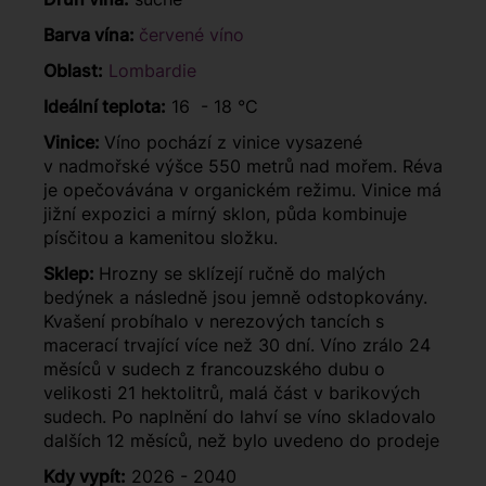
Barva vína:
červené víno
Oblast:
Lombardie
Ideální teplota:
16 - 18 °C
Vinice:
Víno pochází z vinice vysazené
v nadmořské výšce 550 metrů nad mořem. Réva
je opečovávána v organickém režimu. Vinice má
jižní expozici a mírný sklon, půda kombinuje
písčitou a kamenitou složku.
Sklep:
Hrozny se sklízejí ručně do malých
bedýnek a následně jsou jemně odstopkovány.
Kvašení probíhalo v nerezových tancích s
macerací trvající více než 30 dní. Víno zrálo 24
měsíců v sudech z francouzského dubu o
velikosti 21 hektolitrů, malá část v barikových
sudech. Po naplnění do lahví se víno skladovalo
dalších 12 měsíců, než bylo uvedeno do prodeje
Kdy vypít:
2026 - 2040