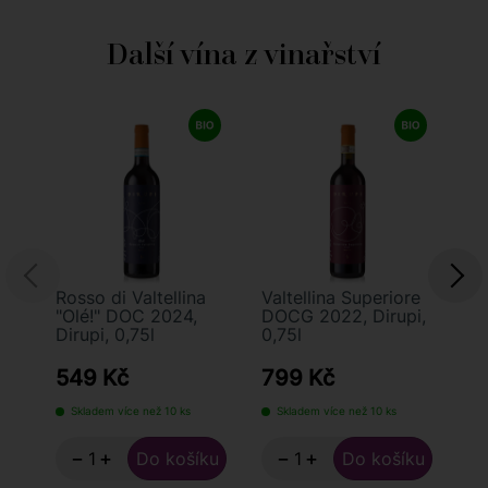
Další vína z vinařství
Rosso di Valtellina
Valtellina Superiore
Sf
"Olé!" DOC 2024,
DOCG 2022, Dirupi,
Va
Dirupi, 0,75l
0,75l
Sb
20
549 Kč
799 Kč
1
Skladem více než 10 ks
Skladem více než 10 ks
S
−
+
−
+