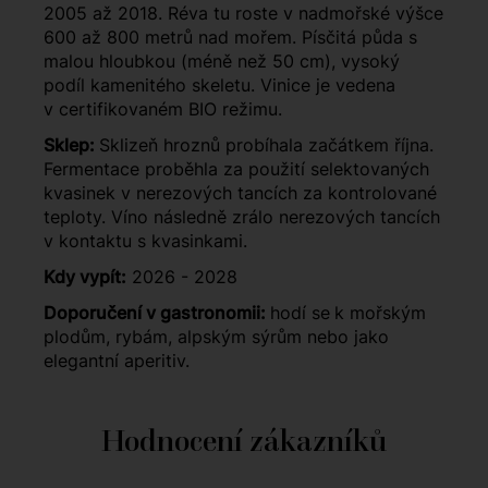
2005 až 2018. Réva tu roste v nadmořské výšce
600 až 800 metrů nad mořem. Písčitá půda s
malou hloubkou (méně než 50 cm), vysoký
podíl kamenitého skeletu. Vinice je vedena
v certifikovaném BIO režimu.
Sklep:
Sklizeň hroznů probíhala začátkem října.
Fermentace proběhla za použití selektovaných
kvasinek v nerezových tancích za kontrolované
teploty. Víno následně zrálo nerezových tancích
v kontaktu s kvasinkami.
Kdy vypít:
2026 - 2028
Doporučení v gastronomii:
hodí se
k mořským
plodům, rybám, alpským sýrům nebo jako
elegantní aperitiv.
Hodnocení zákazníků