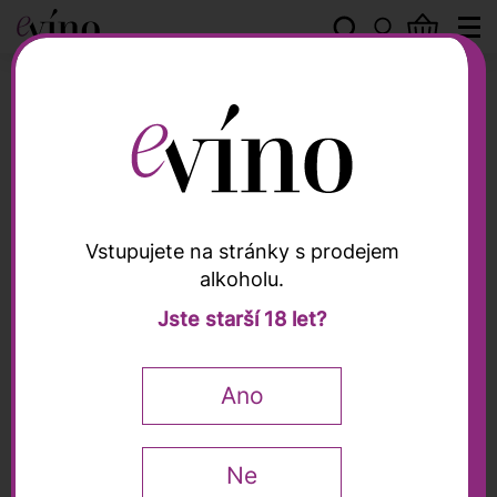
Grosjean Vins
Vstupujete na stránky s prodejem
alkoholu.
Grosjean Vins
Jste starší 18 let?
Petite Arvine "Chatel
Argent" Vallée d'Aoste
Ano
DOC 2025, Grosjean
Vins, 0,75l
Ne