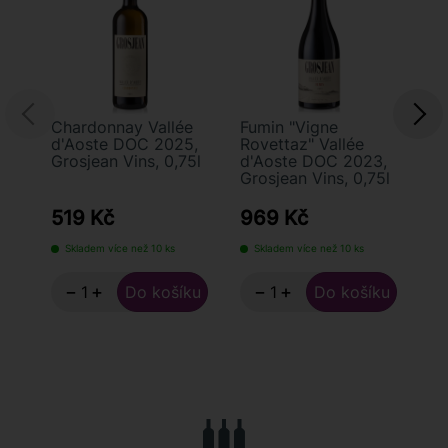
Chardonnay Vallée
Fumin "Vigne
Ga
d'Aoste DOC 2025,
Rovettaz" Vallée
d'
Grosjean Vins, 0,75l
d'Aoste DOC 2023,
Gr
Grosjean Vins, 0,75l
519 Kč
969 Kč
4
Skladem více než 10 ks
Skladem více než 10 ks
−
+
−
+