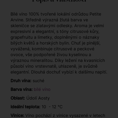
Bílé víno 100% tvořené lokální odrůdou Petite
Arvine. Středně výrazná žlutá barva ve
skleničce se zlatavými odlesky. Aroma je velmi
expresivní a elegantní, s tóny citrusové kůry,
grapefruitu a limetky, doplněnými o náznaky
bílých květů a horských bylin. Chuť je plnější,
vyvážená, kombinuje citrusové a peckové
ovoce, vše podpořené živou kyselinou a
výraznou mineralitou. Díky ležení na kvasnicích
působí víno vrstevnatě, uhlazeně, je svůdně
elegantní. Dlouhá dochuť vybízí k dalšímu napití.
Druh vína:
suché
Barva vína:
bílé víno
Oblast:
Údolí Aosty
Ideální teplota:
10 - 12 °C
Vinice:
Víno pochází z vinice vysazené v letech