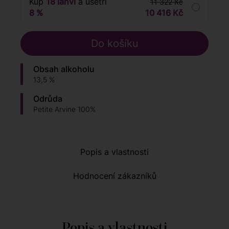
Kup
18 lahví
a ušetři
11 322 Kč
8 %
10 416 Kč
Obsah alkoholu
13,5 %
Odrůda
Petite Arvine 100%
Popis a vlastnosti
Hodnocení zákazníků
Popis a vlastnosti