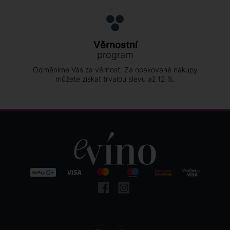
Věrnostní
program
Odměníme Vás za věrnost. Za opakované nákupy
můžete získat trvalou slevu až 12 %.