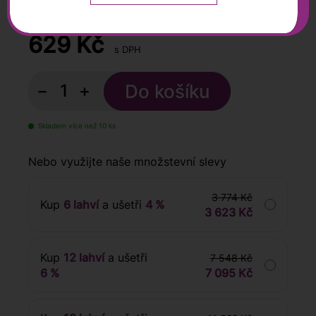
0,75 l
629
Kč
s DPH
−
+
Skladem více než 10 ks
Nebo využijte naše množstevní slevy
3 774 Kč
Kup
6 lahví
a ušetři
4 %
3 623 Kč
Kup
12 lahví
a ušetři
7 548 Kč
6 %
7 095 Kč