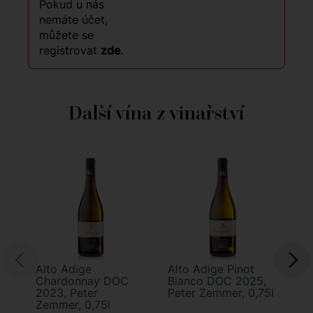
Pokud u nás
nemáte účet,
můžete se
registrovat
zde
.
Další vína z vinařství
Alto Adige
Alto Adige Pinot
Al
Chardonnay DOC
Bianco DOC 2025,
Sa
2023, Peter
Peter Zemmer, 0,75l
20
Zemmer, 0,75l
Ze