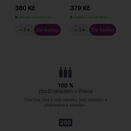
360 Kč
379 Kč
4
Skladem více než 10 ks
Skladem více než 10 ks
−
+
−
+
100 %
zboží skladem v Praze
Všechna vína z naší nabídky jsou skladem a
připravena k odeslání.