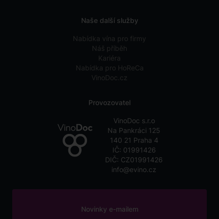
Naše další služby
Nabídka vína pro firmy
Náš příběh
Kariéra
Nabídka pro HoReCa
VinoDoc.cz
Provozovatel
VinoDoc s.r.o
Na Pankráci 125
140 21 Praha 4
IČ: 01991426
DIČ: CZ01991426
info@evino.cz
Novinky e-mailem