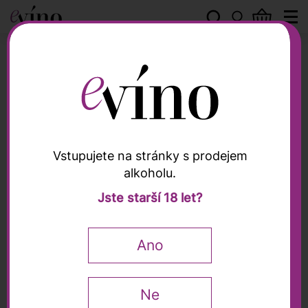
Peter Zemmer
Vstupujete na stránky s prodejem
alkoholu.
Peter Zemmer
Jste starší 18 let?
Alto Adige Müller-
Thurgau DOC 2025,
Ano
Peter Zemmer, 0,75l
Ne
0,75 l