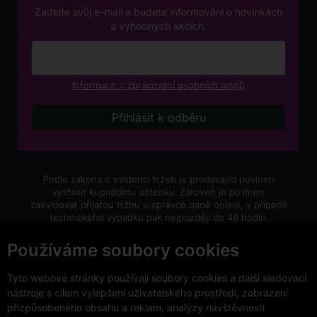
Zadejte svůj e-mail a budete informováni o novinkách
a výhodných akcích.
Informace o zpracování osobních údajů
Podle zákona o evidenci tržeb je prodávající povinen
vystavit kupujícímu účtenku. Zároveň je povinen
zaevidovat přijatou tržbu u správce daně online, v případě
technického výpadku pak nejpozději do 48 hodin.
V e-shopu eVíno.cz platí zákaz prodeje alkoholických
Používáme soubory cookies
nápojů osobám mladším 18 let.
Tyto webové stránky používají soubory cookies a další sledovací
nástroje s cílem vylepšení uživatelského prostředí, zobrazení
přizpůsobeného obsahu a reklam, analýzy návštěvnosti