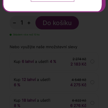
379
Kč
s DPH
−
+
Skladem více než 10 ks
Nebo využijte naše množstevní slevy
2 274 Kč
Kup
6 lahví
a ušetři
4 %
2 183 Kč
Kup
12 lahví
a ušetři
4 548 Kč
6 %
4 275 Kč
Kup
18 lahví
a ušetři
6 822 Kč
8 %
6 276 Kč