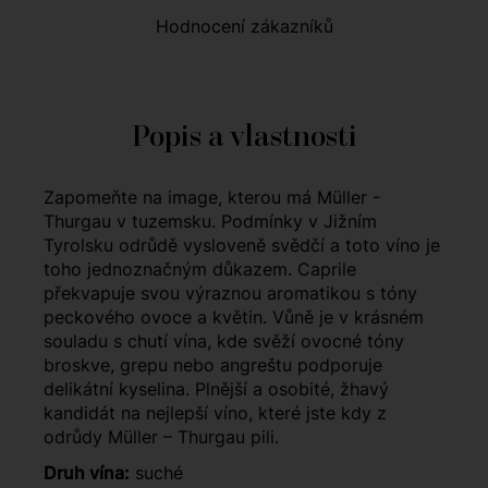
Hodnocení zákazníků
Popis a vlastnosti
Zapomeňte na image, kterou má Müller -
Thurgau v tuzemsku. Podmínky v Jižním
Tyrolsku odrůdě vysloveně svědčí a toto víno je
toho jednoznačným důkazem. Caprile
překvapuje svou výraznou aromatikou s tóny
peckového ovoce a květin. Vůně je v krásném
souladu s chutí vína, kde svěží ovocné tóny
broskve, grepu nebo angreštu podporuje
delikátní kyselina. Plnější a osobité, žhavý
kandidát na nejlepší víno, které jste kdy z
odrůdy Müller – Thurgau pili.
Druh vína:
suché