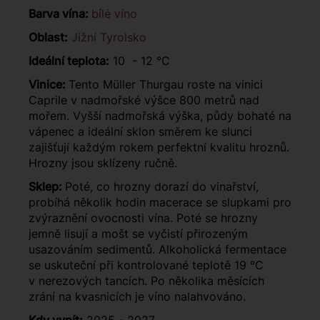
Barva vína:
bílé víno
Oblast:
Jižní Tyrolsko
Ideální teplota:
10 - 12 °C
Vinice:
Tento Müller Thurgau roste na vinici
Caprile v nadmořské výšce 800 metrů nad
mořem. Vyšší nadmořská výška, půdy bohaté na
vápenec a ideální sklon směrem ke slunci
zajišťují každým rokem perfektní kvalitu hroznů.
Hrozny jsou sklízeny ručně.
Sklep:
Poté, co hrozny dorazí do vinařství,
probíhá několik hodin macerace se slupkami pro
zvýraznění ovocnosti vína. Poté se hrozny
jemně lisují a mošt se vyčistí přirozeným
usazováním sedimentů. Alkoholická fermentace
se uskuteční při kontrolované teplotě 19 °C
v nerezových tancích. Po několika měsících
zrání na kvasnicích je víno nalahvováno.