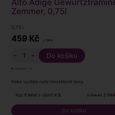
Alto Adige Gewürtztramin
Zemmer, 0,75l
0,75 l
459
Kč
s DPH
−
+
Skladem 7 ks
Nebo využijte naše množstevní slevy
Kup
6 lahví
a ušetři
4 %
2 644
2 754 Kč