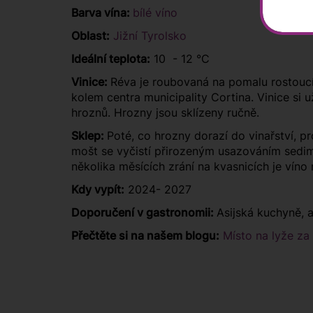
Barva vína:
bílé víno
Oblast:
Jižní Tyrolsko
Ideální teplota:
10 - 12 °C
Vinice:
Réva je roubovaná na pomalu rostoucí
kolem centra municipality Cortina. Vinice si už
hroznů. Hrozny jsou sklízeny ručně.
Sklep:
Poté, co hrozny dorazí do vinařství, p
mošt se vyčistí přirozeným usazováním sedim
několika měsících zrání na kvasnicích je víno
Kdy vypít:
2024- 2027
Doporučení v gastronomii:
Asijská kuchyně, 
Přečtěte si na našem blogu:
Místo na lyže za