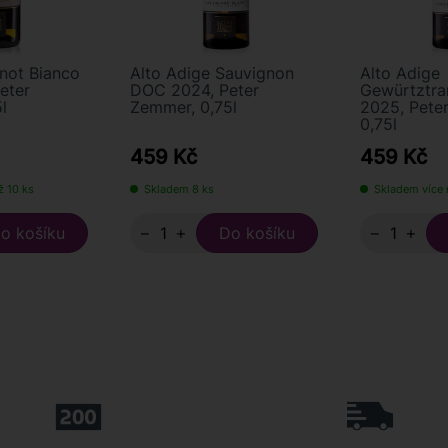
inot Bianco
Alto Adige Sauvignon
Alto Adige
eter
DOC 2024, Peter
Gewürtztr
l
Zemmer, 0,75l
2025, Pete
0,75l
459 Kč
459 Kč
ž 10 ks
Skladem 8 ks
Skladem více 
−
+
−
+