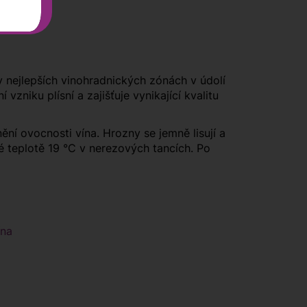
 nejlepších vinohradnických zónách v údolí
vzniku plísní a zajišťuje vynikající kvalitu
ní ovocnosti vína. Hrozny se jemně lisují a
é teplotě 19 °C v nerezových tancích. Po
ína