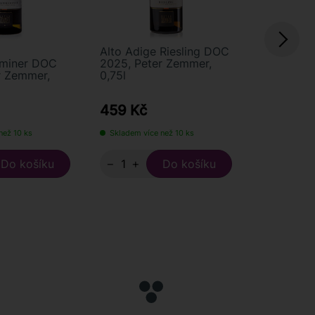
Alto Adige Riesling DOC
Alto Adig
aminer DOC
2025, Peter Zemmer,
2024, Pet
r Zemmer,
0,75l
0,75l
459 Kč
380 Kč
než 10 ks
Skladem více než 10 ks
Skladem 3 
−
+
−
+