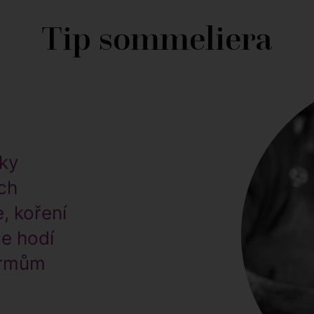
Tip sommeliera
cky
ích
, koření
se hodí
krmům