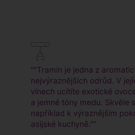
""Tramín je jedna z aromati
nejvýraznějších odrůd. V jej
vínech ucítíte exotické ovoce
a jemné tóny medu. Skvěle 
například k výraznějším po
asijské kuchyně.""