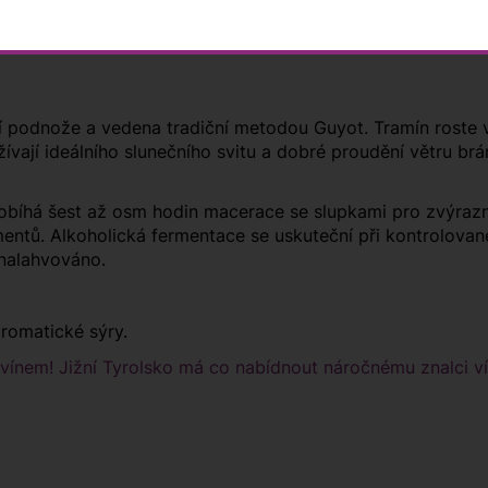
 podnože a vedena tradiční metodou Guyot. Tramín roste v
ívají ideálního slunečního svitu a dobré proudění větru brání 
robíhá šest až osm hodin macerace se slupkami pro zvýrazně
entů. Alkoholická fermentace se uskuteční při kontrolovan
 nalahvováno.
aromatické sýry.
 vínem! Jižní Tyrolsko má co nabídnout náročnému znalci v