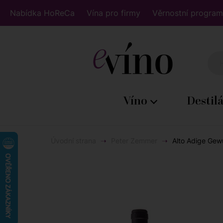
Nabídka HoReCa
Vína pro firmy
Věrnostní program
Víno
Destil
Úvodní strana
Peter Zemmer
Alto Adige Gew