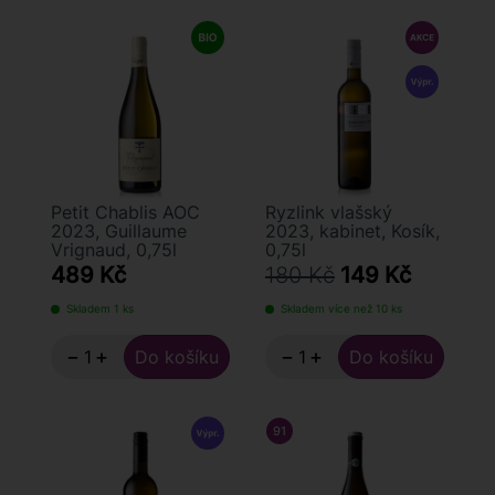
Petit Chablis AOC
Ryzlink vlašský
2023, Guillaume
2023, kabinet, Kosík,
Vrignaud, 0,75l
0,75l
489 Kč
180 Kč
149 Kč
Skladem 1 ks
Skladem více než 10 ks
−
+
−
+
91
/ 100
JAMES SUCKLING