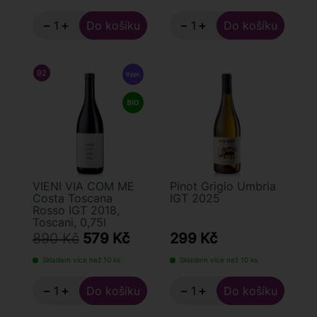
−
+
−
+
92
/ 100
FALSTAFF
VIENI VIA COM ME
Pinot Grigio Umbria
Costa Toscana
IGT 2025
Rosso IGT 2018,
Toscani, 0,75l
890 Kč
579 Kč
299 Kč
Skladem více než 10 ks
Skladem více než 10 ks
−
+
−
+