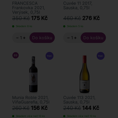
FRANCESCA
Cuvée 11 2017,
Frankovka 2021,
Sauska, 0,75l
Verýsek, 0,75l
350 Kč
175 Kč
460 Kč
276 Kč
Skladem 8 ks
Skladem 5 ks
−
+
−
+
89
/ 100
GUIA PENIN
Munia Roble 2021,
Cuvée 113 2021,
ViñaGuareña, 0,75l
Sauska, 0,75l
260 Kč
156 Kč
240 Kč
144 Kč
Skladem více než 10 ks
Skladem více než 10 ks