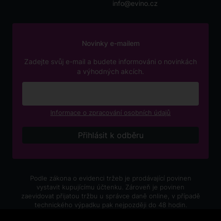
info@evino.cz
Novinky e-mailem
Zadejte svůj e-mail a budete informováni o novinkách
a výhodných akcích.
Informace o zpracování osobních údajů
Podle zákona o evidenci tržeb je prodávající povinen
vystavit kupujícímu účtenku. Zároveň je povinen
zaevidovat přijatou tržbu u správce daně online, v případě
technického výpadku pak nejpozději do 48 hodin.
V e-shopu eVíno.cz platí zákaz prodeje alkoholických