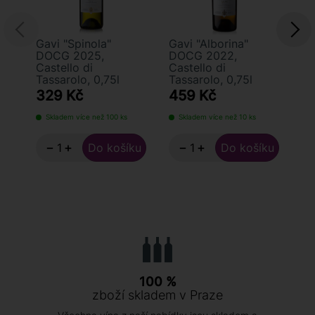
Gavi "Spinola"
Gavi "Alborina"
Ga
DOCG 2025,
DOCG 2022,
D
Castello di
Castello di
Ca
Tassarolo, 0,75l
Tassarolo, 0,75l
Ta
329 Kč
459 Kč
3
Skladem více než 100 ks
Skladem více než 10 ks
S
−
+
−
+
100 %
zboží skladem v Praze