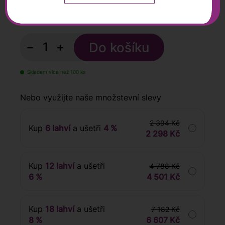
399
Kč
s DPH
−
+
Skladem více než 100 ks
Nebo využijte naše množstevní slevy
2 394 Kč
Kup
6 lahví
a ušetři
4 %
2 298 Kč
Kup
12 lahví
a ušetři
4 788 Kč
6 %
4 501 Kč
Kup
18 lahví
a ušetři
7 182 Kč
8 %
6 607 Kč