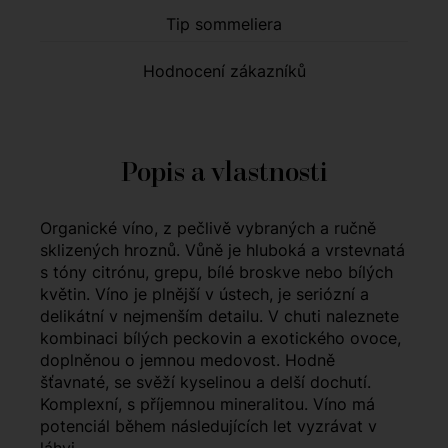
Tip sommeliera
Hodnocení zákazníků
Popis a vlastnosti
Organické víno, z pečlivě vybraných a ručně
sklizených hroznů. Vůně je hluboká a vrstevnatá
s tóny citrónu, grepu, bílé broskve nebo bílých
květin. Víno je plnější v ústech, je seriózní a
delikátní v nejmenším detailu. V chuti naleznete
kombinaci bílých peckovin a exotického ovoce,
doplněnou o jemnou medovost. Hodně
šťavnaté, se svěží kyselinou a delší dochutí.
Komplexní, s příjemnou mineralitou. Víno má
potenciál během následujících let vyzrávat v