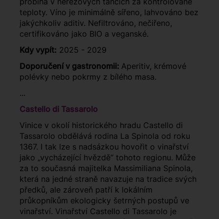
probíhá v nerezových tancích za kontrolované
teploty. Víno je minimálně sířeno, lahvováno bez
jakýchkoliv aditiv. Nefiltrováno, nečiřeno,
certifikováno jako BIO a veganské.
Kdy vypít:
2025 - 2029
Doporučení v gastronomii:
Aperitiv, krémové
polévky nebo pokrmy z bílého masa.
...
Castello di Tassarolo
Vinice v okolí historického hradu Castello di
Tassarolo obdělává rodina La Spinola od roku
1367. I tak lze s nadsázkou hovořit o vinařství
jako „vycházející hvězdě“ tohoto regionu. Může
za to současná majitelka Massimiliana Spinola,
která na jedné straně navazuje na tradice svých
předků, ale zároveň patří k lokálním
průkopníkům ekologicky šetrných postupů ve
vinařství. Vinařství Castello di Tassarolo je