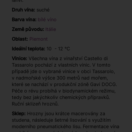
láhvi.
Druh vína:
suché
Barva vína:
bílé víno
Země původu:
Itálie
Oblast:
Piemont
Ideální teplota:
10 - 12 °C
Vinice:
Všechna vína z vinařství Castello di
Tassarolo pochází z vlastních vinic. V tomto
případě jde o vybrané vinice v obci Tassarolo,
v nadmořské výšce 300 metrů nad mořem,
které se nachází v produkční zóně Gavi DOCG.
Péče o révu probíhá v biodynamickém režimu,
tedy bez jakýchkoliv chemických přípravků.
Ruční sklizeň hroznů.
Sklep:
Hrozny jsou krátce macerovány za
studena, následuje šetrné lisování s využitím
moderního pneumatického lisu. Fermentace vína