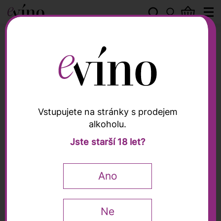
Castello di Tassarolo
Vstupujete na stránky s prodejem
alkoholu.
Castello di Tassarolo
Jste starší 18 let?
Gavi "Il Castello" DOCG
2025, Castello di
Ano
Tassarolo, 0,75l
Ne
0,75 l