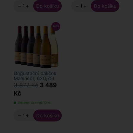
−
+
−
+
Degustační balíček
Manincor, 6x0,75l
3 877 Kč
3 489
Kč
Skladem více než 10 ks
−
+