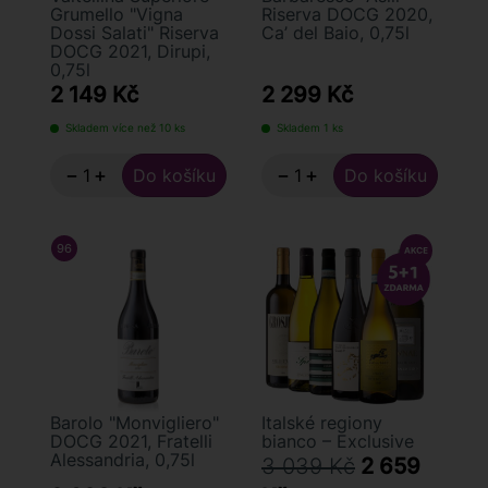
Grumello "Vigna
Riserva DOCG 2020,
Dossi Salati" Riserva
Ca’ del Baio, 0,75l
DOCG 2021, Dirupi,
0,75l
2 149 Kč
2 299 Kč
Skladem více než 10 ks
Skladem 1 ks
−
+
−
+
96
/ 100
ROBERT PARKER
Barolo "Monvigliero"
Italské regiony
DOCG 2021, Fratelli
bianco – Exclusive
Alessandria, 0,75l
3 039 Kč
2 659