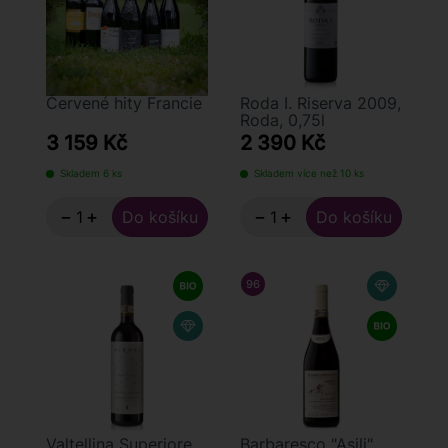
Červené hity Francie
Roda I. Riserva 2009,
Roda, 0,75l
3 159 Kč
2 390 Kč
Skladem 6 ks
Skladem více než 10 ks
−
+
−
+
96
/ 100
DOCTOR WINE
Valtellina Superiore
Barbaresco "Asili"