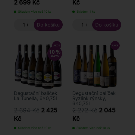
2 699 Kč
Kč
Skladem více než 10 ks
Skladem 1 ks
−
+
−
+
Degustační balíček
Degustační balíček
La Tunella, 6x0,75l
Ryzlink rýnský,
6×0,75l
2 694 Kč
2 425
2 272 Kč
2 045
Kč
Kč
Skladem více než 10 ks
Skladem více než 10 ks