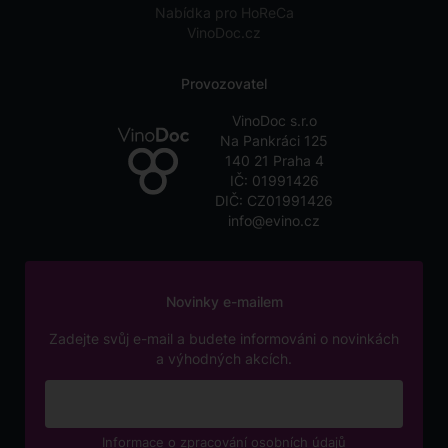
Nabídka pro HoReCa
VinoDoc.cz
Provozovatel
VinoDoc s.r.o
Na Pankráci 125
140 21 Praha 4
IČ: 01991426
DIČ: CZ01991426
info@evino.cz
Novinky e-mailem
Zadejte svůj e-mail a budete informováni o novinkách
a výhodných akcích.
Informace o zpracování osobních údajů