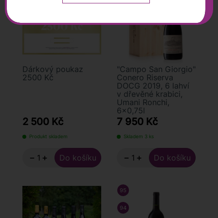
U řady vín uvádíme hodnocení zákazníků, ale i bodové
hodnocení od profesionálních hodnotitelů či kritiků. Ta
jsou většinou spolehlivým vodítkem ohledně kvality
vína. V neposlední řadě pak můžete využít chatovacího
okna na našem e-shopu a nechat si na základě
konkrétních preferencí doporučit to správné víno.
Dárkový poukaz
"Campo San Giorgio"
2500 Kč
Conero Riserva
DOCG 2019, 6 lahví
v dřevěné krabici,
Umani Ronchi,
6x0,75l
2 500 Kč
7 950 Kč
Produkt skladem
Skladem 3 ks
−
+
−
+
95
/ 100
TIM ATKIN
94
/ 100
GUIA PENIN