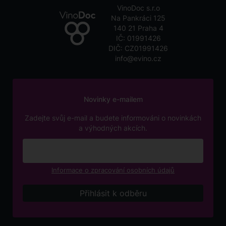
VinoDoc s.r.o
Na Pankráci 125
140 21 Praha 4
IČ: 01991426
DIČ: CZ01991426
info@evino.cz
Novinky e-mailem
Zadejte svůj e-mail a budete informováni o novinkách
a výhodných akcích.
Informace o zpracování osobních údajů