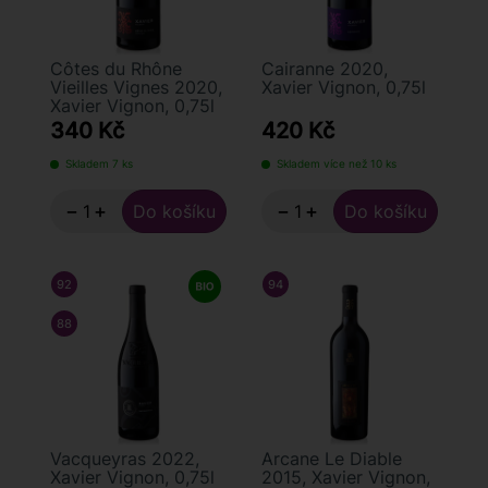
Côtes du Rhône
Cairanne 2020,
Vieilles Vignes 2020,
Xavier Vignon, 0,75l
Xavier Vignon, 0,75l
340 Kč
420 Kč
Skladem 7 ks
Skladem více než 10 ks
−
+
−
+
92
/ 100
JAMES SUCKLING
94
/ 100
ROBERT PARKER
88
/ 100
ANTONIO GALLONI
Vacqueyras 2022,
Arcane Le Diable
Xavier Vignon, 0,75l
2015, Xavier Vignon,