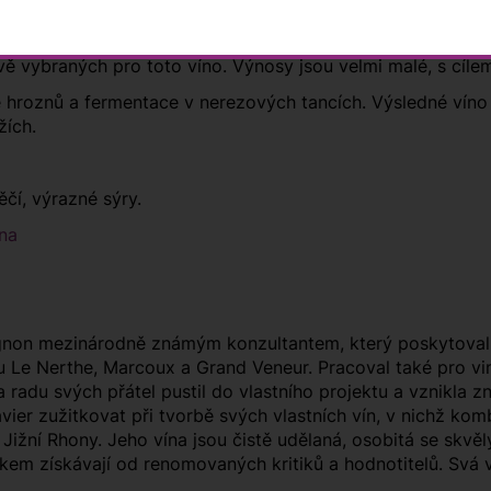
starých keřů Grenache, 80 let starých keřů odrůdy Mourved
vě vybraných pro toto víno. Výnosy jsou velmi malé, s cíle
 hroznů a fermentace v nerezových tancích. Výsledné víno
ržích.
čí, výrazné sýry.
ôna
Vignon mezinárodně známým konzultantem, který poskytoval
 Le Nerthe, Marcoux a Grand Veneur. Pracoval také pro vin
 radu svých přátel pustil do vlastního projektu a vznikla 
vier zužitkovat při tvorbě svých vlastních vín, v nichž ko
cí Jižní Rhony. Jeho vína jsou čistě udělaná, osobitá se s
em získávají od renomovaných kritiků a hodnotitelů. Svá v