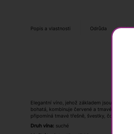
Popis a vlastnosti
Odrůda
Hod
Elegantní víno, jehož základem jsou 100leté 
bohatá, kombinuje červené a tmavé peckové ov
připomíná tmavé třešně, švestky, čokoládu, t
Druh vína:
suché