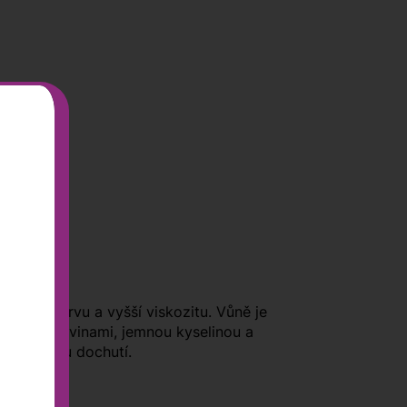
ínovou barvu a vyšší viskozitu. Vůně je
ými tříslovinami, jemnou kyselinou a
 s dlouhou dochutí.