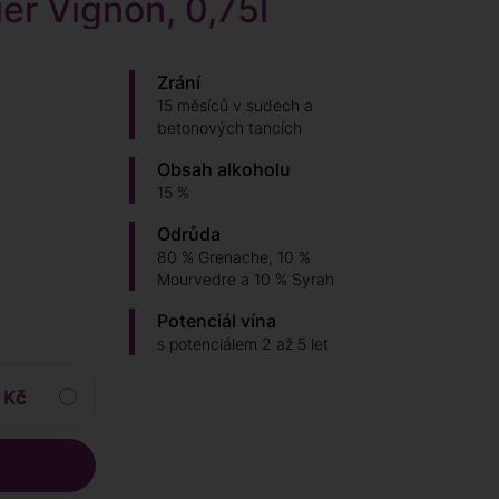
ier Vignon, 0,75l
Zrání
15 měsíců v sudech a
betonových tancích
Obsah alkoholu
15 %
Odrůda
80 % Grenache, 10 %
Mourvedre a 10 % Syrah
Potenciál vína
s potenciálem 2 až 5 let
 Kč