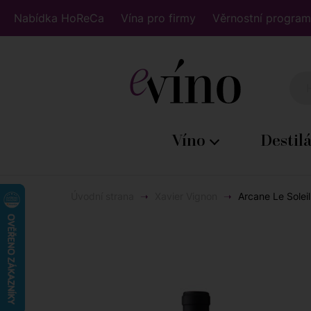
Nabídka HoReCa
Vína pro firmy
Věrnostní program
Víno
Destil
Úvodní strana
Xavier Vignon
Arcane Le Soleil