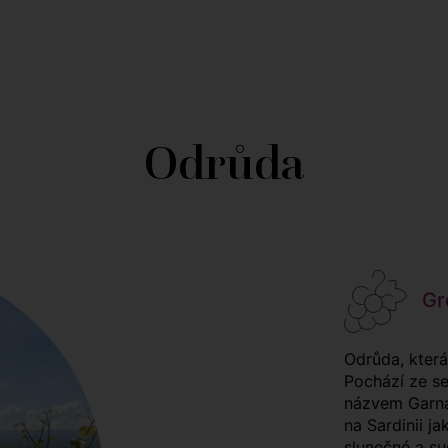
Odrůda
Gre
Odrůda, která
Pochází ze se
názvem Garnac
na Sardinii j
slunečné a suc