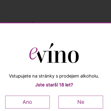
nocení zákazníků
Popis a vlastnosti
Vstupujete na stránky s prodejem alkoholu.
Jste starší 18 let?
keře odrůdy Grenache. Arcane XVIII Le Soleil má tmavou rub
oce, příjemnou kořenitost. V chuti je víno plné, s hedvábn
abák a středomořské byliny. Komplexní a sofistikované víno
Ano
Ne