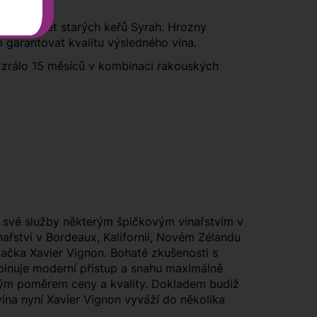
re a 50 let starých keřů Syrah. Hrozny
m garantovat kvalitu výsledného vína.
 zrálo 15 měsíců v kombinaci rakouských
 své služby některým špičkovým vinařstvím v
ařství v Bordeaux, Kalifornii, Novém Zélandu
značka Xavier Vignon. Bohaté zkušenosti s
mbinuje moderní přístup a snahu maximálně
kvělým poměrem ceny a kvality. Dokladem budiž
ína nyní Xavier Vignon vyváží do několika