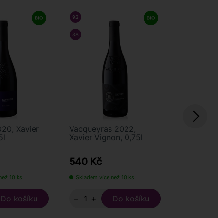
92
/ 100
JAMES SUCKLING
88
/ 100
ANTONIO GALLONI
20, Xavier
Vacqueyras 2022,
Châteaun
5l
Xavier Vignon, 0,75l
2020, Xav
0,75l
540 Kč
890 Kč
než 10 ks
Skladem více než 10 ks
Skladem víc
−
+
−
+