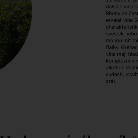
dalších vinař
Rhony se čas
ervená vína 
charakteristi
švestek nebo
mohou mít tak
fialky. Grena
vína mají hla
komplexní vín
alkohol. Velm
sudech, kvali
zrát.