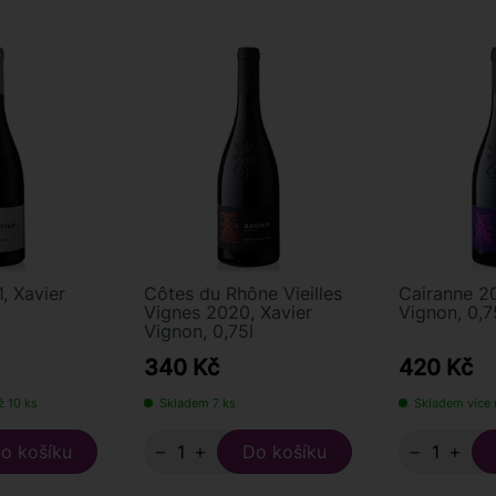
, Xavier
Côtes du Rhône Vieilles
Cairanne 20
Vignes 2020, Xavier
Vignon, 0,7
Vignon, 0,75l
340 Kč
420 Kč
ž 10 ks
Skladem 7 ks
Skladem více 
−
+
−
+