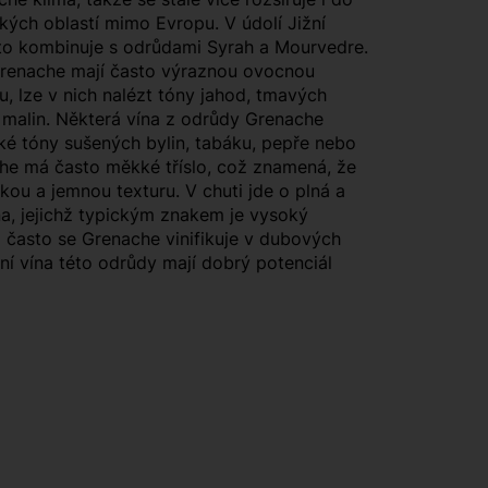
ských oblastí mimo Evropu. V údolí Jižní
to kombinuje s odrůdami Syrah a Mourvedre.
Grenache mají často výraznou ovocnou
ku, lze v nich nalézt tóny jahod, tmavých
 malin. Některá vína z odrůdy Grenache
é tóny sušených bylin, tabáku, pepře nebo
che má často měkké tříslo, což znamená, že
dkou a jemnou texturu. V chuti jde o plná a
a, jejichž typickým znakem je vysoký
i často se Grenache vinifikuje v dubových
tní vína této odrůdy mají dobrý potenciál