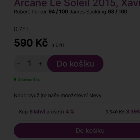
Arcane Le Soleil 2015, Xav
Robert Parker
94 / 100
James Suckling
93 / 100
0,75 l
590
Kč
s DPH
−
+
Skladem 8 ks
Nebo využijte naše množstevní slevy
Kup
6 lahví
a ušetři
4 %
3 398
3 540 Kč