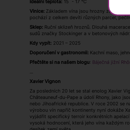
Ideální teplota:
15 - 17 °C
Vinice:
Základem vína jsou hrozny ze 100 let 
pochází z celkem devíti různých parcel, pečli
Sklep:
Ruční sklizeň hroznů. Dlouhá macerace
sudů značky Stockinger a v betonových nád
Kdy vypít:
2021 – 2025
Doporučení v gastronomii:
Kachní maso, jehně
Přečtěte si na našem blogu
:
Báječná jižní Rh
...
Xavier Vignon
Za posledních 20 let se stal enolog Xavier 
Châteauneuf-du-Pape a údolí Rhony, jako jsou
nebo Jihoafrické republice. V roce 2002 se na
výrobou vín napříč kontinenty nyní dokáže Xa
vyjádřit specifický terroir konkrétních apela
vysoká hodnocení, která jeho vína každým rok
desítek zemí světa.