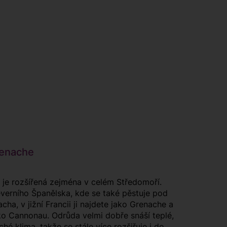
nache
 je rozšířená zejména v celém Středomoří.
verního Španělska, kde se také pěstuje pod
ha, v jižní Francii ji najdete jako Grenache a
ako Cannonau. Odrůda velmi dobře snáší teplé,
hé klima, takže se stále více rozšiřuje i do