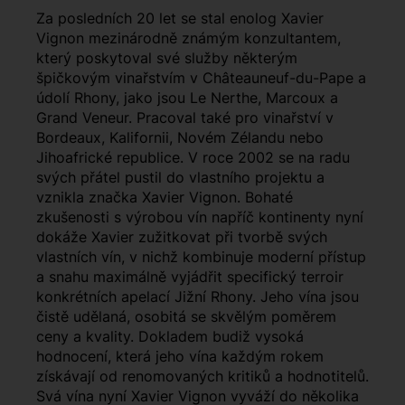
Za posledních 20 let se stal enolog Xavier
Vignon mezinárodně známým konzultantem,
který poskytoval své služby některým
špičkovým vinařstvím v Châteauneuf-du-Pape a
údolí Rhony, jako jsou Le Nerthe, Marcoux a
Grand Veneur. Pracoval také pro vinařství v
Bordeaux, Kalifornii, Novém Zélandu nebo
Jihoafrické republice. V roce 2002 se na radu
svých přátel pustil do vlastního projektu a
vznikla značka Xavier Vignon. Bohaté
zkušenosti s výrobou vín napříč kontinenty nyní
dokáže Xavier zužitkovat při tvorbě svých
vlastních vín, v nichž kombinuje moderní přístup
a snahu maximálně vyjádřit specifický terroir
konkrétních apelací Jižní Rhony. Jeho vína jsou
čistě udělaná, osobitá se skvělým poměrem
ceny a kvality. Dokladem budiž vysoká
hodnocení, která jeho vína každým rokem
získávají od renomovaných kritiků a hodnotitelů.
Svá vína nyní Xavier Vignon vyváží do několika