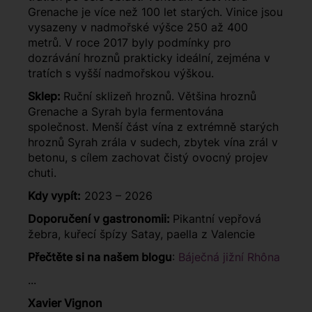
Grenache je více než 100 let starých. Vinice jsou
vysazeny v nadmořské výšce 250 až 400
metrů. V roce 2017 byly podmínky pro
dozrávání hroznů prakticky ideální, zejména v
tratích s vyšší nadmořskou výškou.
Sklep:
Ruční sklizeň hroznů. Většina hroznů
Grenache a Syrah byla fermentována
společnost. Menší část vína z extrémně starých
hroznů Syrah zrála v sudech, zbytek vína zrál v
betonu, s cílem zachovat čistý ovocný projev
chuti.
Kdy vypít:
2023 – 2026
Doporučení v gastronomii:
Pikantní vepřová
žebra, kuřecí špízy Satay, paella z Valencie
Přečtěte si na našem blogu
:
Báječná jižní Rhôna
...
Xavier Vignon