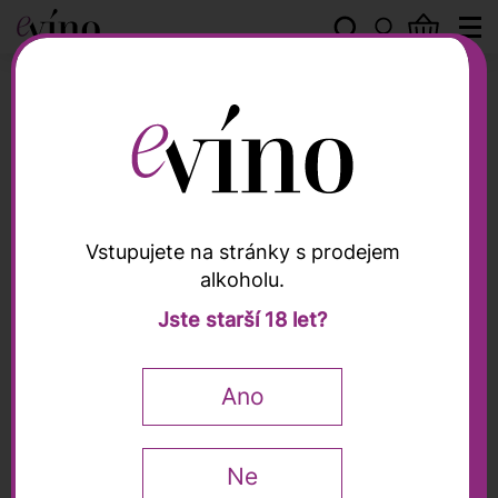
Xavier Vignon
Vstupujete na stránky s prodejem
alkoholu.
Xavier Vignon
Jste starší 18 let?
Ventoux 2021, Xavier
Vignon, 0,75l
Ano
0,75 l
Ne
270
Kč