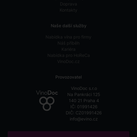
Doprava
Kontakty
Naše další služby
Nabídka vína pro firmy
Náš příběh
Kariéra
Nabídka pro HoReCa
VinoDoc.cz
Provozovatel
VinoDoc s.r.o
Na Pankráci 125
140 21 Praha 4
IČ: 01991426
DIČ: CZ01991426
info@evino.cz