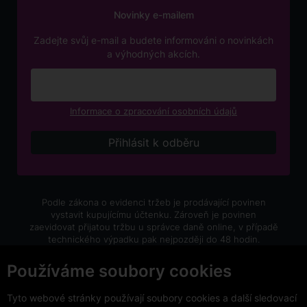
Novinky e-mailem
Zadejte svůj e-mail a budete informováni o novinkách
a výhodných akcích.
Informace o zpracování osobních údajů
Podle zákona o evidenci tržeb je prodávající povinen
vystavit kupujícímu účtenku. Zároveň je povinen
zaevidovat přijatou tržbu u správce daně online, v případě
technického výpadku pak nejpozději do 48 hodin.
V e-shopu eVíno.cz platí zákaz prodeje alkoholických
Používáme soubory cookies
nápojů osobám mladším 18 let.
Tyto webové stránky používají soubory cookies a další sledovací