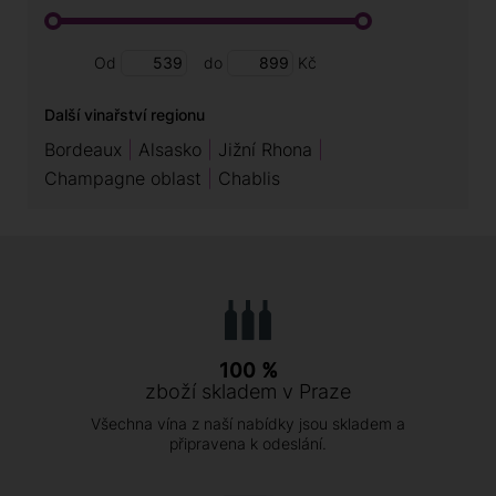
koření a výraznými tříslovinami.
Côte de Beaune: Tato jižnější část Burgundska je
Od
do
Kč
také významnou oblastí pro červená vína. Zde se
nachází apelace jako Pommard, Volnay, Beaune a
Další vinařství regionu
Corton. Červená vína z Côte de Beaune jsou obvykle
elegantní a jemná, s tóny červeného ovoce, koření a
Bordeaux
Alsasko
Jižní Rhona
subtilními tříslovinami.
Champagne oblast
Chablis
Côte Chalonnaise: Mezi místní apelace významné
produkcí červených vín patří Mercurey, Givry a Rully.
Vína z Côte Chalonnaise mají tendenci být
přístupnější a cenově dostupnější, v těch nejlepších
případech reprezentují vynikající kvalitu a charakter
Burgundska.
100 %
zboží skladem v Praze
Všechna vína z naší nabídky jsou skladem a
připravena k odeslání.