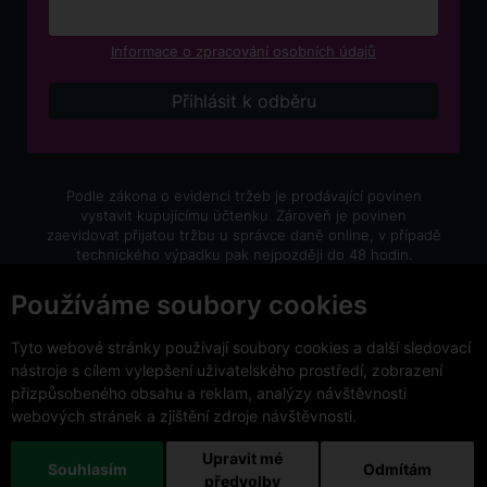
Informace o zpracování osobních údajů
Podle zákona o evidenci tržeb je prodávající povinen
vystavit kupujícímu účtenku. Zároveň je povinen
zaevidovat přijatou tržbu u správce daně online, v případě
technického výpadku pak nejpozději do 48 hodin.
V e-shopu eVíno.cz platí zákaz prodeje alkoholických
Používáme soubory cookies
nápojů osobám mladším 18 let.
Tyto webové stránky používají soubory cookies a další sledovací
nástroje s cílem vylepšení uživatelského prostředí, zobrazení
přizpůsobeného obsahu a reklam, analýzy návštěvnosti
webových stránek a zjištění zdroje návštěvnosti.
Copyright © 2026 VinoDoc s.r.o. Všechna práva vyhrazena.
This site is protected by reCAPTCHA and the Google
Upravit mé
Souhlasím
Odmítám
Privacy Policy
and
Terms of Service
apply.
předvolby