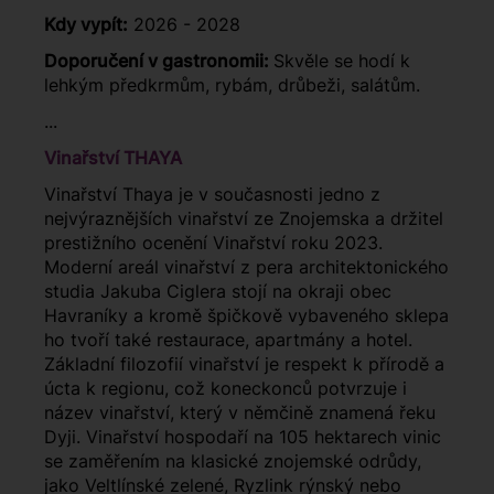
Kdy vypít:
2026 - 2028
Doporučení v gastronomii:
Skvěle se hodí k
lehkým předkrmům, rybám, drůbeži, salátům.
...
Vinařství THAYA
Vinařství Thaya je v současnosti jedno z
nejvýraznějších vinařství ze Znojemska a držitel
prestižního ocenění Vinařství roku 2023.
Moderní areál vinařství z pera architektonického
studia Jakuba Ciglera stojí na okraji obec
Havraníky a kromě špičkově vybaveného sklepa
ho tvoří také restaurace, apartmány a hotel.
Základní filozofií vinařství je respekt k přírodě a
úcta k regionu, což koneckonců potvrzuje i
název vinařství, který v němčině znamená řeku
Dyji. Vinařství hospodaří na 105 hektarech vinic
se zaměřením na klasické znojemské odrůdy,
jako Veltlínské zelené, Ryzlink rýnský nebo