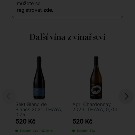
můžete se
registrovat
zde
.
Další vína z vinařství
Sekt Blanc de
Apri Chardonnay
Ry
Blancs 2021, THAYA,
2023, THAYA, 0,75l
Pr
0,75l
TH
520 Kč
520 Kč
2
Skladem více než 10 ks
Skladem 3 ks
S