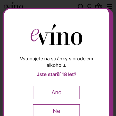
Vinařství THAYA
Vstupujete na stránky s prodejem
alkoholu.
Vinařství THAYA
Jste starší 18 let?
Veltlínské zelené 2025,
THAYA, 0,75l
Ano
0,75 l
Ne
175
Kč