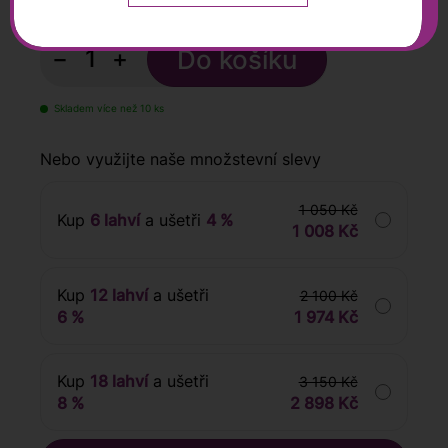
s DPH
−
+
Skladem více než 10 ks
Nebo využijte naše množstevní slevy
1 050 Kč
Kup
6 lahví
a ušetři
4 %
1 008 Kč
Kup
12 lahví
a ušetři
2 100 Kč
6 %
1 974 Kč
Kup
18 lahví
a ušetři
3 150 Kč
8 %
2 898 Kč