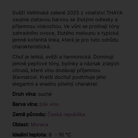
Svěží Veltlínské zelené 2025 z vinařství THAYA
zaujme zlatavou barvou se žlutými odlesky a
příjemnou viskozitou. Ve vůni se prolínají tóny
zahradního ovoce, žlutého melounu a typická
jemně kořenitá linka, která je pro tuto odrůdu
charakteristická.
Chuť je lehká, svěží a harmonická. Dominují
jemné pepřové tóny, bylinky a náznak zralých
citrusů, které vínu dodávají příjemnou
šťavnatost. Kratší dochuť podtrhuje jeho
elegantní a snadno pitelný charakter.
Druh vína:
suché
Barva vína:
bílé víno
Země původu:
Česká republika
Oblast:
Morava
Ideální teplota:
8 - 10 °C