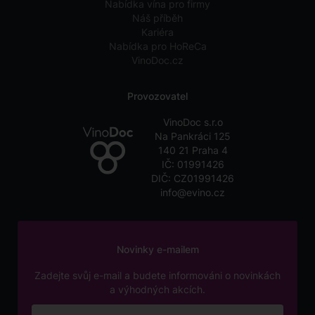
Nabídka vína pro firmy
Náš příběh
Kariéra
Nabídka pro HoReCa
VinoDoc.cz
Provozovatel
VinoDoc s.r.o
Na Pankráci 125
140 21 Praha 4
IČ: 01991426
DIČ: CZ01991426
info@evino.cz
Novinky e-mailem
Zadejte svůj e-mail a budete informováni o novinkách
a výhodných akcích.