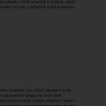
mi odlesky. Vůně je jemná a svůdná, nabízí
avnatě ovocné, s příjemně svěží kyselinou.
enění Vinařství roku 2023. Moderní areál
vě vybaveného sklepa ho tvoří také
eckonců potvrzuje i název vinařství, který v
ké odrůdy, jako Veltlínské zelené, Ryzlink