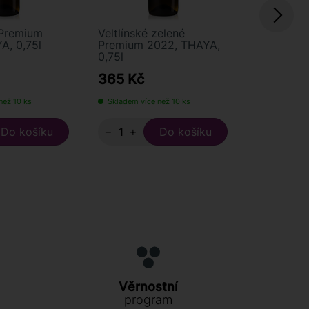
 Premium
Veltlínské zelené
Chardonn
A, 0,75l
Premium 2022, THAYA,
THAYA, 0,
0,75l
365 Kč
210 Kč
než 10 ks
Skladem více než 10 ks
Skladem víc
−
+
−
+
Věrnostní
program