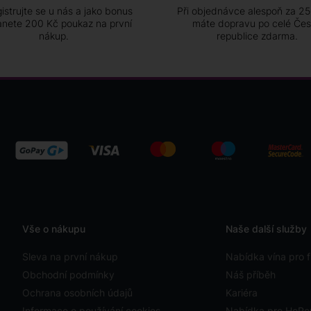
istrujte se u nás a jako bonus
Při objednávce alespoň za 2
anete 200 Kč poukaz na první
máte dopravu po celé Če
nákup.
republice zdarma.
Vše o nákupu
Naše další služby
Sleva na první nákup
Nabídka vína pro f
Obchodní podmínky
Náš příběh
Ochrana osobních údajů
Kariéra
Informace o používání cookies
Nabídka pro HoR