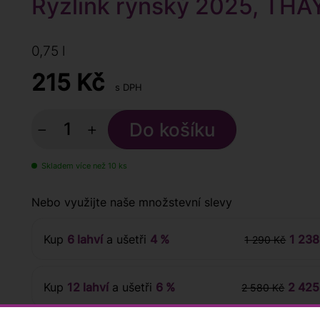
Ryzlink rýnský 2025, THAY
0,75 l
215
Kč
s DPH
−
+
Skladem více než 10 ks
Nebo využijte naše množstevní slevy
Kup
6 lahví
a ušetři
4 %
1 238
1 290 Kč
Kup
12 lahví
a ušetři
6 %
2 425
2 580 Kč