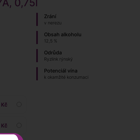
A, 0,75l
Zrání
v nerezu
Obsah alkoholu
12,5 %
Odrůda
Ryzlink rýnský
Potenciál vína
k okamžité konzumaci
 Kč
 Kč