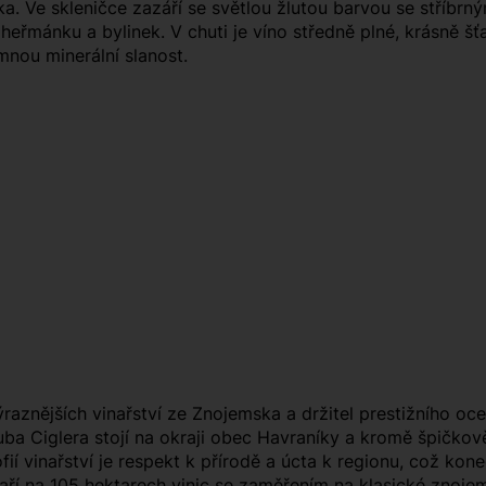
a. Ve skleničce zazáří se světlou žlutou barvou se stříbrný
 heřmánku a bylinek. V chuti je víno středně plné, krásně šť
mnou minerální slanost.
ýraznějších vinařství ze Znojemska a držitel prestižního oc
kuba Ciglera stojí na okraji obec Havraníky a kromě špičko
fií vinařství je respekt k přírodě a úcta k regionu, což kon
ří na 105 hektarech vinic se zaměřením na klasické znojems