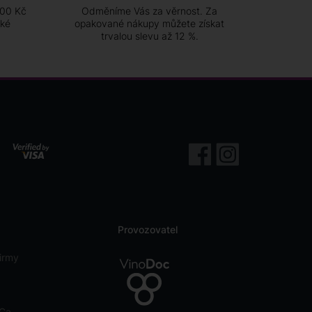
500 Kč
Odměníme Vás za věrnost. Za
ské
opakované nákupy můžete získat
trvalou slevu až 12 %.
Provozovatel
irmy
eCa