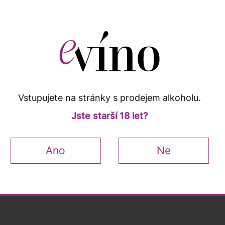
Kup
18 lahví
a ušetři
8 %
3 560
3 870 Kč
Vstupujete na stránky s prodejem alkoholu.
ků
Jste starší 18 let?
Ano
Ne
Popis a vlastnosti