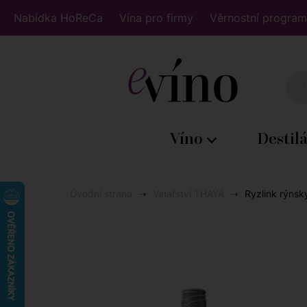
Nabídka HoReCa
Vína pro firmy
Věrnostní program
Víno
Destil
Úvodní strana
Vinařství THAYA
Ryzlink rýnsk