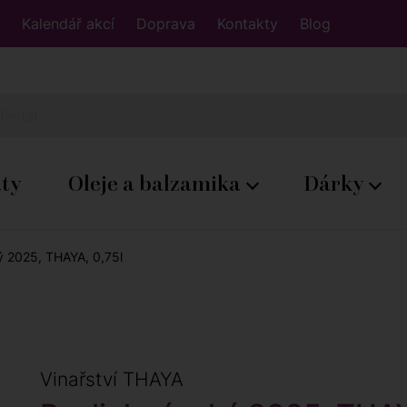
Kalendář akcí
Doprava
Kontakty
Blog
áty
Oleje a balzamika
Dárky
ý 2025, THAYA, 0,75l
Vinařství THAYA