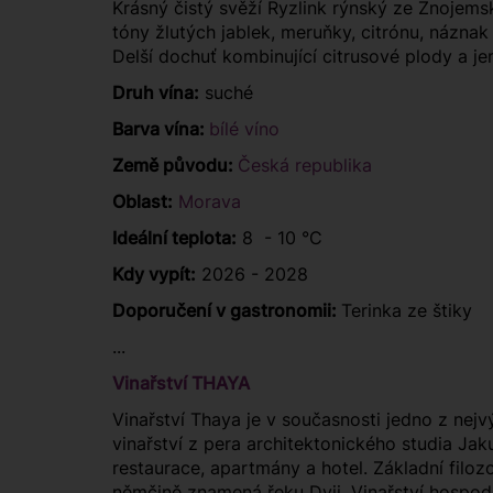
Krásný čistý svěží Ryzlink rýnský ze Znojemsk
tóny žlutých jablek, meruňky, citrónu, náznak
Delší dochuť kombinující citrusové plody a je
Druh vína:
suché
Barva vína:
bílé víno
Země původu:
Česká republika
Oblast:
Morava
Ideální teplota:
8 - 10 °C
Kdy vypít:
2026 - 2028
Doporučení v gastronomii:
Terinka ze štiky
...
Vinařství THAYA
Vinařství Thaya je v současnosti jedno z nejv
vinařství z pera architektonického studia Ja
restaurace, apartmány a hotel. Základní filozo
němčině znamená řeku Dyji. Vinařství hospoda