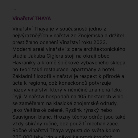
...
Vinařství THAYA
Vinařství Thaya je v současnosti jedno z
nejvýraznějších vinařství ze Znojemska a držitel
prestižního ocenění Vinařství roku 2023.
Moderní areál vinařství z pera architektonického
studia Jakuba Ciglera stojí na okraji obec
Havraníky a kromě špičkově vybaveného sklepa
ho tvoří také restaurace, apartmány a hotel.
Základní filozofií vinařství je respekt k přírodě a
úcta k regionu, což koneckonců potvrzuje i
název vinařství, který v němčině znamená řeku
Dyji. Vinařství hospodaří na 105 hektarech vinic
se zaměřením na klasické znojemské odrůdy,
jako Veltlínské zelené, Ryzlink rýnský nebo
Sauvignon blanc. Hrozny těchto odrůd jsou také
vždy sbírány ručně, bez použití mechanizace.
Ročně vinařství Thaya vypustí do světa kolem
230 000 lahví vín v několika produktových