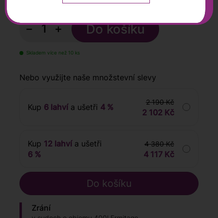
s DPH
−
+
Skladem více než 10 ks
Nebo využijte naše množstevní slevy
2 190 Kč
Kup
6 lahví
a ušetři
4 %
2 102 Kč
Kup
12 lahví
a ušetři
4 380 Kč
6 %
4 117 Kč
Zrání
v sudech o objemu 400l Ermitage