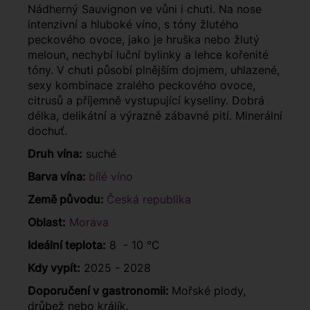
Nádherný Sauvignon ve vůni i chuti. Na nose
intenzivní a hluboké víno, s tóny žlutého
peckového ovoce, jako je hruška nebo žlutý
meloun, nechybí luční bylinky a lehce kořenité
tóny. V chuti působí plnějším dojmem, uhlazené,
sexy kombinace zralého peckového ovoce,
citrusů a příjemně vystupující kyseliny. Dobrá
délka, delikátní a výrazně zábavné pití. Minerální
dochuť.
Druh vína:
suché
Barva vína:
bílé víno
Země původu:
Česká republika
Oblast:
Morava
Ideální teplota:
8 - 10 °C
Kdy vypít:
2025 - 2028
Doporučení v gastronomii:
Mořské plody,
drůbež nebo králík.