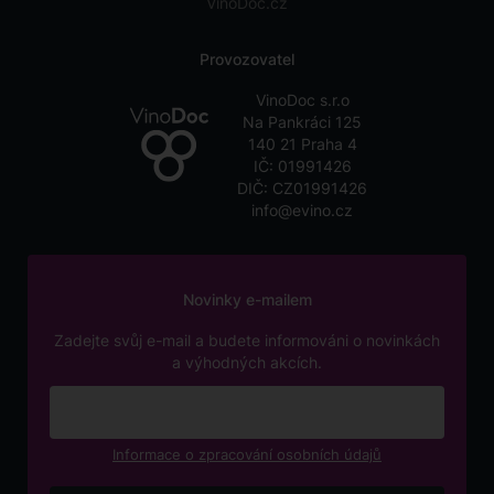
VinoDoc.cz
Provozovatel
VinoDoc s.r.o
Na Pankráci 125
140 21 Praha 4
IČ: 01991426
DIČ: CZ01991426
info@evino.cz
Novinky e-mailem
Zadejte svůj e-mail a budete informováni o novinkách
a výhodných akcích.
Informace o zpracování osobních údajů