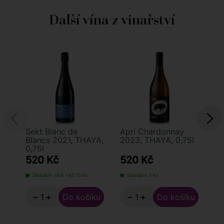
Další vína z vinařství
Sekt Blanc de
Apri Chardonnay
Ry
Blancs 2021, THAYA,
2023, THAYA, 0,75l
Pr
0,75l
TH
520 Kč
520 Kč
2
Skladem více než 10 ks
Skladem 3 ks
S
−
+
−
+