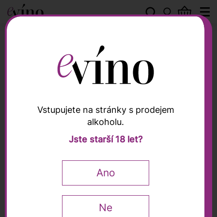
Vinařství THAYA
Vstupujete na stránky s prodejem
alkoholu.
Vinařství THAYA
Jste starší 18 let?
Sauvignon Premium
2023, THAYA, 0,75l
Ano
0,75 l
Ne
365
Kč