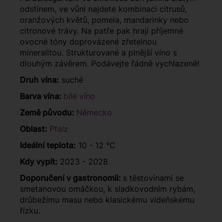
odstínem, ve vůni najdete kombinaci citrusů,
oranžových květů, pomela, mandarinky nebo
citronové trávy. Na patře pak hrají příjemné
ovocné tóny doprovázené zřetelnou
mineralitou. Strukturované a plnější víno s
dlouhým závěrem. Podávejte řádně vychlazené!
Druh vína:
suché
Barva vína:
bílé víno
Země původu:
Německo
Oblast:
Pfalz
Ideální teplota:
10 - 12 °C
Kdy vypít:
2023 - 2028
Doporučení v gastronomii:
s těstovinami se
smetanovou omáčkou, k sladkovodním rybám,
drůbežímu masu nebo klasickému vídeňskému
řízku.