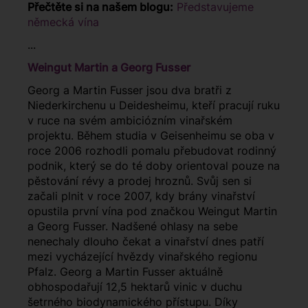
Přečtěte si na našem blogu:
Představujeme
německá vína
...
Weingut Martin a Georg Fusser
Georg a Martin Fusser jsou dva bratři z
Niederkirchenu u Deidesheimu, kteří pracují ruku
v ruce na svém ambiciózním vinařském
projektu. Během studia v Geisenheimu se oba v
roce 2006 rozhodli pomalu přebudovat rodinný
podnik, který se do té doby orientoval pouze na
pěstování révy a prodej hroznů. Svůj sen si
začali plnit v roce 2007, kdy brány vinařství
opustila první vína pod značkou Weingut Martin
a Georg Fusser. Nadšené ohlasy na sebe
nenechaly dlouho čekat a vinařství dnes patří
mezi vycházející hvězdy vinařského regionu
Pfalz. Georg a Martin Fusser aktuálně
obhospodařují 12,5 hektarů vinic v duchu
šetrného biodynamického přístupu. Díky