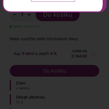
s DPH
−
+
Skladem více než 10 ks
Nebo využijte naše množstevní slevy
3 900 Kč
Kup
6 lahví
a ušetři
4 %
3 744 Kč
Zrání
v nerezu
Obsah alkoholu
13 %