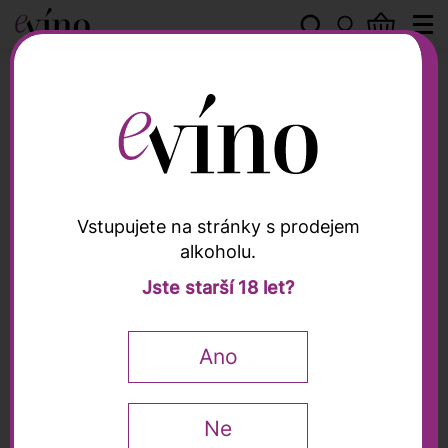
Weingut Martin & Georg Fußer
Vstupujete na stránky s prodejem
alkoholu.
Weingut Martin & Georg Fußer
Jste starší 18 let?
Paradiesgarten Riesling
2019, Fußer, 0,75l
Ano
0,75 l
Ne
650
Kč