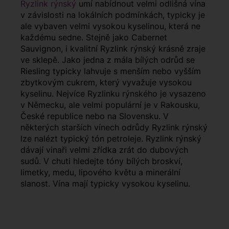
Ryzlink rýnský
umí nabídnout velmi odlišná vína
v závislosti na lokálních podmínkách, typicky je
ale vybaven velmi vysokou kyselinou, která ne
každému sedne. Stejně jako Cabernet
Sauvignon, i kvalitní Ryzlink rýnský krásně zraje
ve sklepě. Jako jedna z mála bílých odrůd se
Riesling typicky lahvuje s menším nebo vyšším
zbytkovým cukrem, který vyvažuje vysokou
kyselinu. Nejvíce Ryzlinku rýnského je vysazeno
v Německu, ale velmi populární je v Rakousku,
České republice nebo na Slovensku. V
některých starších vínech odrůdy Ryzlink rýnský
lze nalézt typický tón petroleje. Ryzlink rýnský
dávají vinaři velmi zřídka zrát do dubových
sudů. V chuti hledejte tóny bílých broskví,
limetky, medu, lipového květu a minerální
slanost. Vína mají typicky vysokou kyselinu.