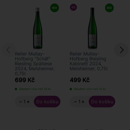
93
/ 100
VINUM WINE MAGAZINE
Reiler Mullay-
Reiler Mullay-
Ri
Hofberg "Schäf"
Hofberg Riesling
We
Riesling Spätlese
Kabinett 2024,
Tü
2024, Melsheimer,
Melsheimer, 0,75l
0,75l
699 Kč
499 Kč
4
Skladem více než 10 ks
Skladem více než 10 ks
S
−
+
−
+