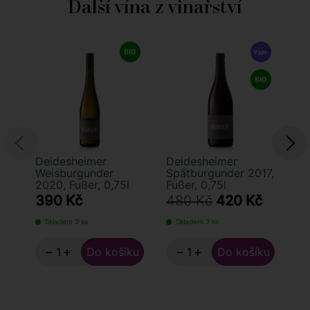
Další vína z vinařství
Deidesheimer
Deidesheimer
He
Weisburgunder
Spätburgunder 2017,
Sp
2020, Fußer, 0,75l
Fußer, 0,75l
Fu
390 Kč
480 Kč
420 Kč
7
Skladem 3 ks
Skladem 3 ks
S
−
+
−
+