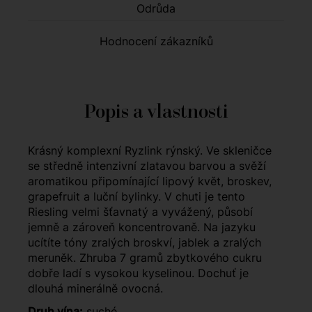
Odrůda
Hodnocení zákazníků
Popis a vlastnosti
Krásný komplexní Ryzlink rýnský. Ve skleničce
se středně intenzivní zlatavou barvou a svěží
aromatikou připomínající lipový květ, broskev,
grapefruit a luční bylinky. V chuti je tento
Riesling velmi šťavnatý a vyvážený, působí
jemně a zároveň koncentrovaně. Na jazyku
ucítíte tóny zralých broskví, jablek a zralých
meruněk. Zhruba 7 gramů zbytkového cukru
dobře ladí s vysokou kyselinou. Dochuť je
dlouhá minerálně ovocná.
Druh vína:
suché