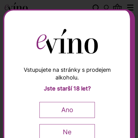
Melsheimer
Vstupujete na stránky s prodejem
alkoholu.
Melsheimer
Jste starší 18 let?
Reiler Mullay-Hofberg
"Schäf" Riesling
Ano
Spätlese 2024,
Melsheimer, 0,75l
Ne