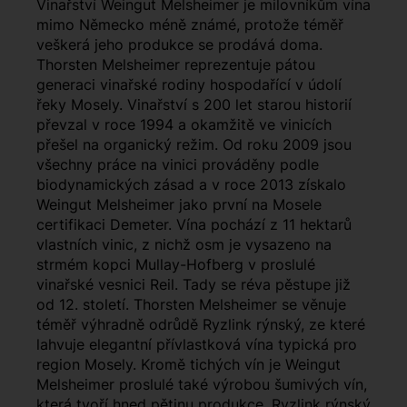
Vinařství Weingut Melsheimer je milovníkům vína
mimo Německo méně známé, protože téměř
veškerá jeho produkce se prodává doma.
Thorsten Melsheimer reprezentuje pátou
generaci vinařské rodiny hospodařící v údolí
řeky Mosely. Vinařství s 200 let starou historií
převzal v roce 1994 a okamžitě ve vinicích
přešel na organický režim. Od roku 2009 jsou
všechny práce na vinici prováděny podle
biodynamických zásad a v roce 2013 získalo
Weingut Melsheimer jako první na Mosele
certifikaci Demeter. Vína pochází z 11 hektarů
vlastních vinic, z nichž osm je vysazeno na
strmém kopci Mullay-Hofberg v proslulé
vinařské vesnici Reil. Tady se réva pěstupe již
od 12. století. Thorsten Melsheimer se věnuje
téměř výhradně odrůdě Ryzlink rýnský, ze které
lahvuje elegantní přívlastková vína typická pro
region Mosely. Kromě tichých vín je Weingut
Melsheimer proslulé také výrobou šumivých vín,
která tvoří hned pětinu produkce. Ryzlink rýnský