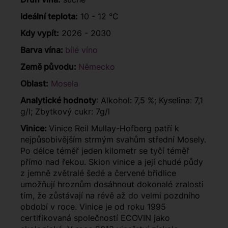
Ideální teplota:
10 - 12 °C
Kdy vypít:
2026 - 2030
Barva vína:
bílé víno
Země původu:
Německo
Oblast:
Mosela
Analytické hodnoty
: Alkohol: 7,5 %; Kyselina: 7,1
g/l; Zbytkový cukr: 7g/l
Vinice:
Vinice Reil Mullay-Hofberg patří k
nejpůsobivějším strmým svahům střední Mosely.
Po délce téměř jeden kilometr se tyčí téměř
přímo nad řekou. Sklon vinice a její chudé půdy
z jemně zvětralé šedé a červené břidlice
umožňují hroznům dosáhnout dokonalé zralosti
tím, že zůstávají na révě až do velmi pozdního
období v roce. Vinice je od roku 1995
certifikovaná společností ECOVIN jako