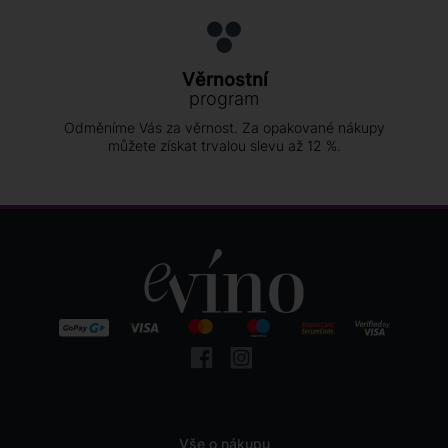
Věrnostní
program
Odměníme Vás za věrnost. Za opakované nákupy
můžete získat trvalou slevu až 12 %.
Vše o nákupu