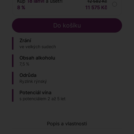
Kup
18 lahví
a ušetři
12 582 Kč
8 %
11 575 Kč
Zrání
ve velkých sudech
Obsah alkoholu
7,5 %
Odrůda
Ryzlink rýnský
Potenciál vína
s potenciálem 2 až 5 let
Popis a vlastnosti