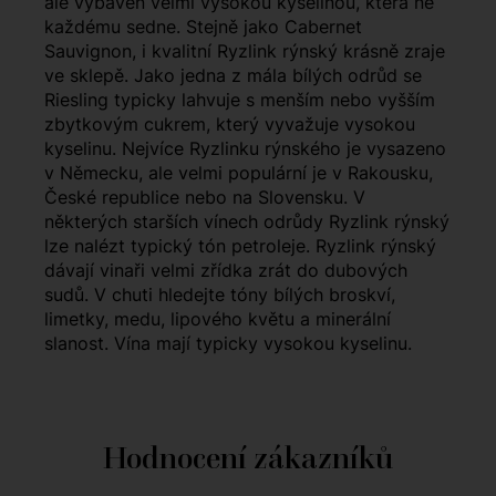
ale vybaven velmi vysokou kyselinou, která ne
každému sedne. Stejně jako Cabernet
Sauvignon, i kvalitní Ryzlink rýnský krásně zraje
ve sklepě. Jako jedna z mála bílých odrůd se
Riesling typicky lahvuje s menším nebo vyšším
zbytkovým cukrem, který vyvažuje vysokou
kyselinu. Nejvíce Ryzlinku rýnského je vysazeno
v Německu, ale velmi populární je v Rakousku,
České republice nebo na Slovensku. V
některých starších vínech odrůdy Ryzlink rýnský
lze nalézt typický tón petroleje. Ryzlink rýnský
dávají vinaři velmi zřídka zrát do dubových
sudů. V chuti hledejte tóny bílých broskví,
limetky, medu, lipového květu a minerální
slanost. Vína mají typicky vysokou kyselinu.
Hodnocení zákazníků