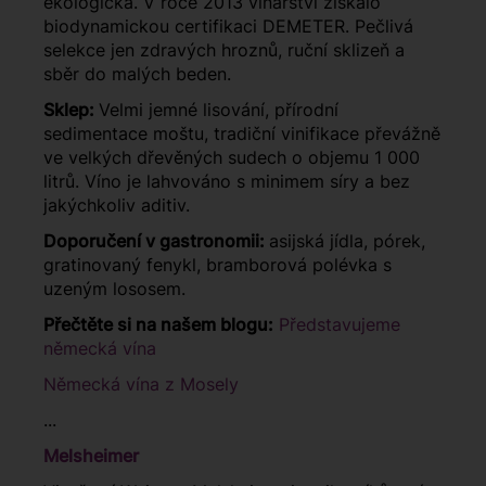
ekologická. V roce 2013 vinařství získalo
biodynamickou certifikaci DEMETER. Pečlivá
selekce jen zdravých hroznů, ruční sklizeň a
sběr do malých beden.
Sklep:
Velmi jemné lisování, přírodní
sedimentace moštu, tradiční vinifikace převážně
ve velkých dřevěných sudech o objemu 1 000
litrů. Víno je lahvováno s minimem síry a bez
jakýchkoliv aditiv.
Doporučení v gastronomii:
asijská jídla, pórek,
gratinovaný fenykl, bramborová polévka s
uzeným lososem.
Přečtěte si na našem blogu:
Představujeme
německá vína
Německá vína z Mosely
...
Melsheimer