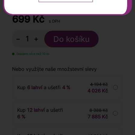
0,75 l
699
Kč
s DPH
−
+
Skladem více než 10 ks
Nebo využijte naše množstevní slevy
4 194 Kč
Kup
6 lahví
a ušetři
4 %
4 026 Kč
Kup
12 lahví
a ušetři
8 388 Kč
6 %
7 885 Kč