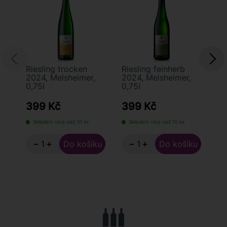
Riesling trocken
Riesling feinherb
Re
2024, Melsheimer,
2024, Melsheimer,
Ho
0,75l
0,75l
Ka
Me
399 Kč
399 Kč
4
Skladem více než 10 ks
Skladem více než 10 ks
S
−
+
−
+